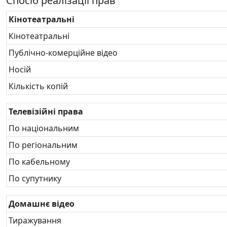
Спосіб реалізації прав
Кінотеатральні
Кінотеатральні
Публічно-комерційне відео
Носій
Кількість копій
Телевізійні права
По національним
По регіональним
По кабельному
По супутнику
Домашнє відео
Тиражування