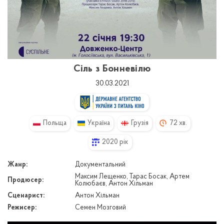
Сіль з Бонневілю
30.03.2021
Польща
Україна
Грузія
72 хв.
2020 рік
Жанр:
Документальний
Максим Лещенко, Тарас Босак, Артем
Продюсер:
Колюбаєв, Антон Хільман
Сценарист:
Антон Хільман
Режисер:
Семен Мозговий