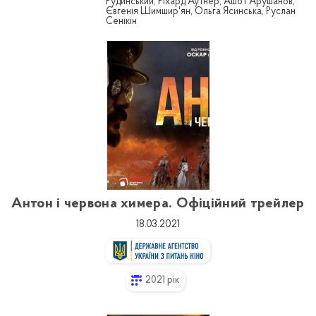
Рудинський, Ріхард Аутнер, Ашот Арушанов,
Євгенія Шимшир'ян, Ольга Ясинська, Руслан
Сенікін
Антон і червона химера. Офіційний трейлер
18.03.2021
2021 рік