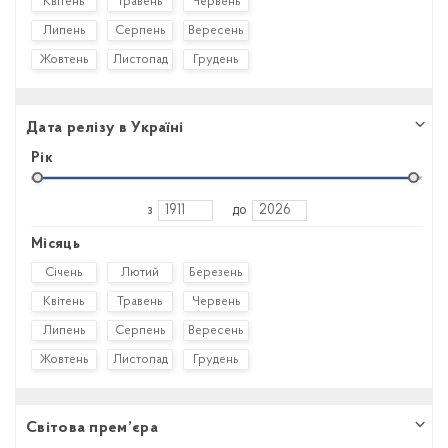
Квітень
Травень
Червень
Липень
Серпень
Вересень
Жовтень
Листопад
Грудень
Дата релізу в Україні
Рік
з
до
Місяць
Січень
Лютий
Березень
Квітень
Травень
Червень
Липень
Серпень
Вересень
Жовтень
Листопад
Грудень
Світова прем’єра