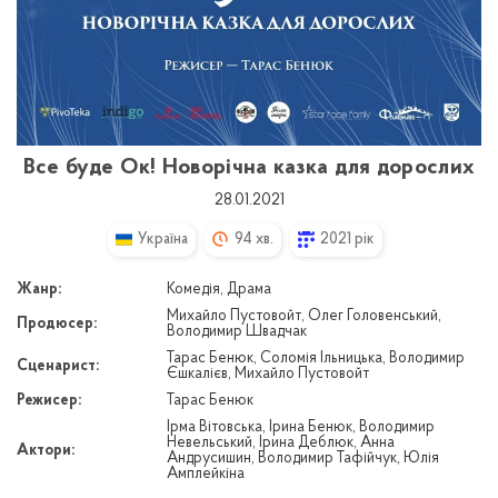
Все буде Ок! Новорічна казка для дорослих
28.01.2021
Україна
94 хв.
2021 рік
Жанр:
Комедія, Драма
Михайло Пустовойт, Олег Головенський,
Продюсер:
Володимир Швадчак
Тарас Бенюк, Соломія Ільницька, Володимир
Сценарист:
Єшкалієв, Михайло Пустовойт
Режисер:
Тарас Бенюк
Ірма Вітовська, Ірина Бенюк, Володимир
Невельський, Ірина Деблюк, Анна
Актори:
Андрусишин, Володимир Тафійчук, Юлія
Амплейкіна