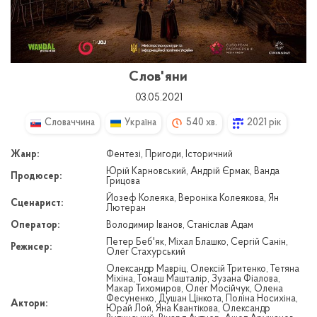
Слов'яни
03.05.2021
Словаччина
Україна
540 хв.
2021 рік
Жанр:
Фентезі, Пригоди, Історичний
Юрій Карновський, Андрій Єрмак, Ванда
Продюсер:
Грицова
Йозеф Колеяка, Вероніка Колеякова, Ян
Сценарист:
Лютеран
Оператор:
Володимир Іванов, Станіслав Адам
Петер Беб'як, Міхал Блашко, Сергій Санін,
Режисер:
Олег Стахурський
Олександр Мавріц, Олексій Тритенко, Тетяна
Міхіна, Томаш Машталір, Зузана Фіалова,
Макар Тихомиров, Олег Мосійчук, Олена
Фесуненко, Душан Цінкота, Поліна Носихіна,
Актори:
Юрай Лой, Яна Квантікова, Олександр