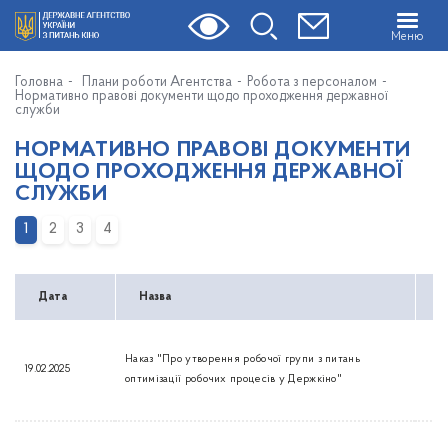
Меню
Головна
Плани роботи Агентства
Робота з персоналом
Нормативно правові документи щодо проходження державної
служби
НОРМАТИВНО ПРАВОВІ ДОКУМЕНТИ
ЩОДО ПРОХОДЖЕННЯ ДЕРЖАВНОЇ
СЛУЖБИ
1
2
3
4
Дата
Назва
З
Наказ "Про утворення робочої групи з питань
19.02.2025
оптимізації робочих процесів у Держкіно"