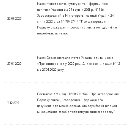
Наказ Міністерства культури та інформаційної
політики України від 09 грудня 2021 р. № 966
Зареєстрований в Міністерстві юстиції України 24
22.09.2023
січня 2022 р. за № 78/37414 "Про затвердження
Порядку стажування громадян з числа молоді, які не
перебувають на пос
Наказ Державного агентства України з питань кіно
27.04.2020
«Про відзначення у 2020 році Дня охорони праці» №112
від 27.04.2020 року
Постанова КМУ від 11.12.2019 №1042 “Про затвердження
Порядку фіксації доведення інформації або
11.12.2019
документів до відома державного службовця шляхом
використання засобів телекомунікаційного зв`язку”