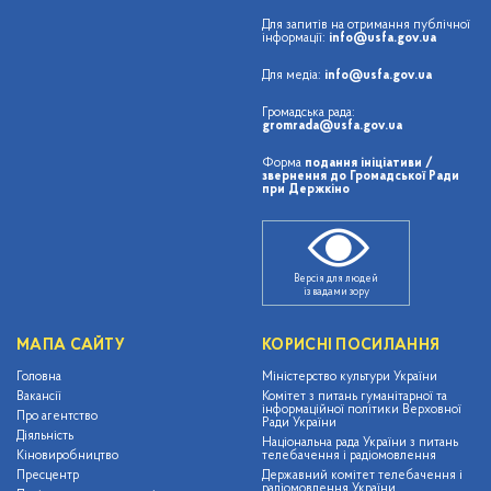
Для запитів на отримання публічної
інформації:
info@usfa.gov.ua
Для медіа:
info@usfa.gov.ua
Громадська рада:
gromrada@usfa.gov.ua
Форма
подання ініціативи /
звернення до Громадської Ради
при Держкіно
Версія для людей
із вадами зору
МАПА САЙТУ
КОРИСНІ ПОСИЛАННЯ
Головна
Міністерство культури України
Вакансії
Комітет з питань гуманітарної та
інформаційної політики Верховної
Про агентство
Ради України
Діяльність
Національна рада України з питань
Кіновиробництво
телебачення і радіомовлення
Пресцентр
Державний комітет телебачення і
радіомовлення України