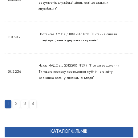
результатів службової діяльності державних
службовців”
Постанова КМУ від 18.01.2017 №15 “Питання оплати
18.01.2017
праці працівників державних органів”
Наказ НАДС від 20.12.2016 №277 “Про затвердження
20.12.2016
Типового порядку проведення публічного звіту
керівника органу виконавчої влади”
1
2
3
4
КАТАЛОГ ФІЛЬМІВ