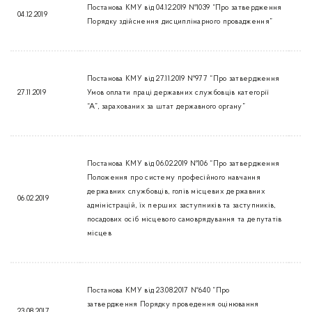
Постанова КМУ від 04.12.2019 №1039 “Про затвердження
04.12.2019
Порядку здійснення дисциплінарного провадження”
Постанова КМУ від 27.11.2019 №977 “Про затвердження
27.11.2019
Умов оплати праці державних службовців категорії
“А”, зарахованих за штат державного органу”
Постанова КМУ від 06.02.2019 №106 “Про затвердження
Положення про систему професійного навчання
державних службовців, голів місцевих державних
06.02.2019
адміністрацій, їх перших заступників та заступників,
посадових осіб місцевого самоврядування та депутатів
місцев
Постанова КМУ від 23.08.2017 №640 “Про
затвердження Порядку проведення оцінювання
23.08.2017