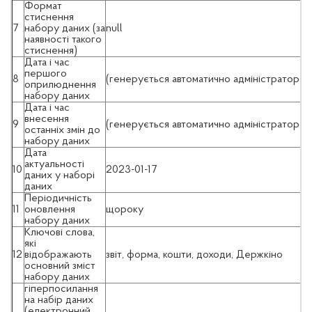
Формат
стиснення
7
набору даних (за
null
наявності такого
стиснення)
Дата i час
першого
8
(генерується автоматично адміністратором
оприлюднення
набору даних
Дата i час
внесення
9
(генерується автоматично адміністратором
останніх змін до
набору даних
Дата
актуальності
10
2023-01-17
даних у наборі
даних
Періодичність
11
оновлення
щороку
набору даних
Ключові слова,
які
12
відображають
звіт, форма, кошти, доходи, Держкіно
основний зміст
набору даних
гіперпосилання
на набір даних
(електронний