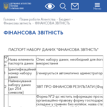
Меню
Головна
Плани роботи Агентства
Бюджет
Фінансова звітність
ФІНАНСОВА ЗВІТНІСТЬ
ФІНАНСОВА ЗВІТНІСТЬ
ПАСПОРТ НАБОРУ ДАНИХ "ФІНАНСОВА ЗВІТНІСТЬ"
№
Назва елемента
Опис набору даних, необхідний для його ід
з/
паспорта даних
використання
п
Ідентифікаційний
1
номер набору
(генерується автоматично адміністратором
даних
Найменування
набору даних
2
ЗВІТ ПРО ФІНАНСОВІ РЕЗУЛЬТАТИ (Форм
(до 254
символів)
Форма №2-дс містить інформацію про:назву
організаційно-правову форму господарюван
складені у гривнях без копійок; назва статті;