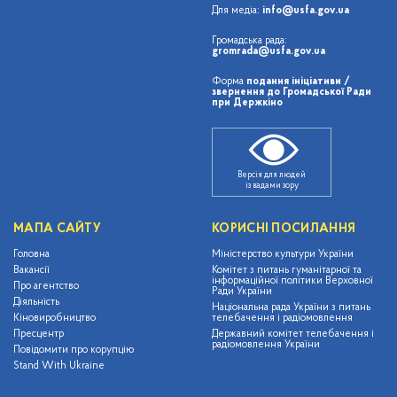
Для медіа:
info@usfa.gov.ua
Громадська рада:
gromrada@usfa.gov.ua
Форма
подання ініціативи /
звернення до Громадської Ради
при Держкіно
Версія для людей
із вадами зору
МАПА САЙТУ
КОРИСНІ ПОСИЛАННЯ
Головна
Міністерство культури України
Вакансії
Комітет з питань гуманітарної та
інформаційної політики Верховної
Про агентство
Ради України
Діяльність
Національна рада України з питань
Кіновиробництво
телебачення і радіомовлення
Пресцентр
Державний комітет телебачення і
радіомовлення України
Повідомити про корупцію
Stand With Ukraine