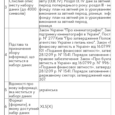
Стислий опис
звіту (І,ІІ,ІІІ, ІV). Розділ І,ІІ, ІV дані за звітн
змісту набору
період попереднього року; розділ ІІІ - інф
3
даних (до 4000
фонду: план на звітний рік із урахуванням з
символів)
виконання за звітний період, різниця; інфо
фонду: план на звітний рік із урахуванням з
виконання за звітний період,
різн
Закон України "Про кінематографію", Зако
підтримку кінематографії в Україні", Поста
р. № 277 Київ "Про затвердження Положе
агентство України з питань кіно", Закон «П
Підстава та
фінансову звітність в Україні» від 16.07.9
призначення
101 «Подання фінансової звітності», затвер
збору
4
28.12.09 р. № 1541; Порядок заповнення ф
інформації, що
правове забезпечення: Закон «Про бухгалт
міститься в
звітність в Україні» від 16.07.99 р. № 996-
наборі даних
«Подання фінансової звітності», затвердже
28.12.09 р. № 1541; Порядок заповнення фор
державному секторі, затверджений наказом 
307.
Відомості про
мову інформації,
5
українська
яка міститься у
наборі даних
Формат
(формати), в
6
XLS(X)
якому доступний
набір даних