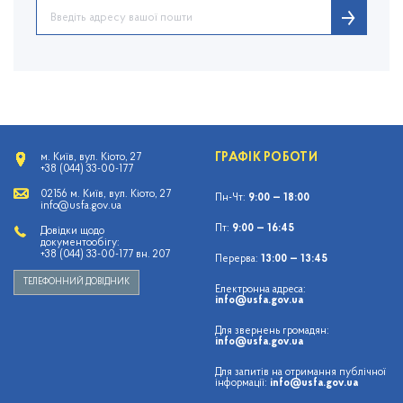
ГРАФІК РОБОТИ
м. Київ, вул. Кіото, 27
+38 (044) 33-00-177
02156 м. Київ, вул. Кіото, 27
Пн-Чт:
9:00 — 18:00
info@usfa.gov.ua
Пт:
9:00 — 16:45
Довідки щодо
документообігу:
+38 (044) 33-00-177 вн. 207
Перерва:
13:00 — 13:45
ТЕЛЕФОННИЙ ДОВІДНИК
Електронна адреса:
info@usfa.gov.ua
Для звернень громадян:
info@usfa.gov.ua
Для запитів на отримання публічної
інформації:
info@usfa.gov.ua