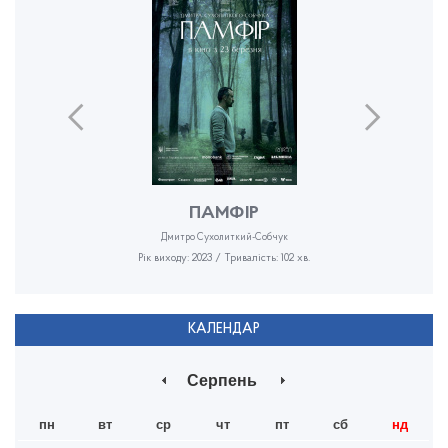
ПАМФІР
Дмитро Сухолиткий-Собчук
Рік виходу: 2023 / Тривалість: 102 хв.
КАЛЕНДАР
Серпень
пн
вт
ср
чт
пт
сб
нд