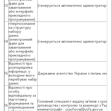
файл для
13
(генерується автоматично адміністратором
завантаження
a6o інтерфейс
прикладного
програмування)
гіперпосилання
на структуру
набору
даних
(електронний
14
(генерується автоматично адміністратором
файл для
завантаження
a6o інтерфейс
прикладного
програмування)
Відомості про
розпорядника
інформації, у
15
Державне агентство України з питань кіно
володінні якого
перебуває набір
даних
Відомості про
особу,
відповідальну за
підготовку,
Головний спеціаліст відділу зв'язків з грома
формування та
16
діловодства і контролю та взаємодії з Рад
оприлюднення
кінематографії - usachova@usfa.gov.u