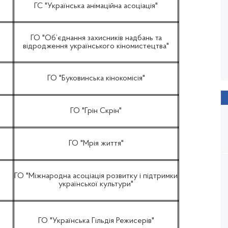
ГС "Українська анімаційна асоціація"
ГО "Об’єднання захисників надбань та
ПОВОДИР
відродження українського кіномистецтва"
Олесь Санін
Рік виходу: 2013 / Тривалість: 122 хв.
ГО "Буковинська кінокомісія"
ГО "Грін Скрін"
ГО "Мрія життя"
ГО "Міжнародна асоціація розвитку і підтримки
української культури"
ГО "Українська Гільдія Режисерів"