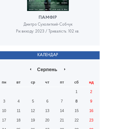
ПАМФІР
Дмитро Сухолиткий-Собчук
Рік виходу: 2023 / Тривалість: 102 хв.
Рік в
КАЛЕНДАР
Серпень
пн
вт
ср
чт
пт
сб
нд
1
2
3
4
5
6
7
8
9
10
11
12
13
14
15
16
17
18
19
20
21
22
23