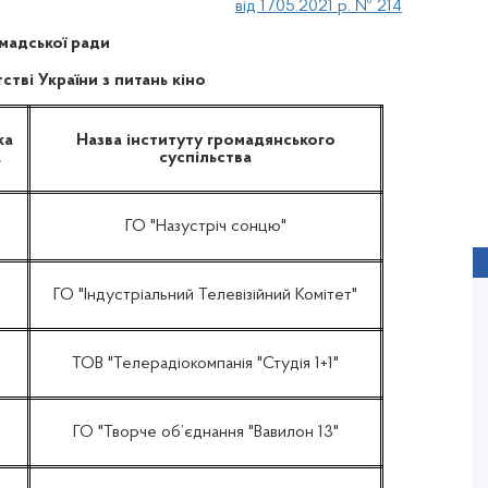
від 17.05.2021 р. № 214
мадської ради
тві України з питань кіно
ка
Назва інституту громадянського
а
суспільства
ГО "Назустріч сонцю"
ГО "Індустріальний Телевізійний Комітет"
ТОВ "Телерадіокомпанія "Студія 1+1"
ГО "Творче об’єднання "Вавилон 13"