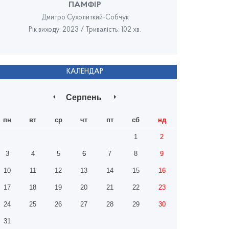
ПАМФІР
Дмитро Сухолиткий-Собчук
Рік виходу: 2023 / Тривалість: 102 хв.
Рік в
КАЛЕНДАР
Серпень
пн
вт
ср
чт
пт
сб
нд
1
2
3
4
5
6
7
8
9
10
11
12
13
14
15
16
17
18
19
20
21
22
23
24
25
26
27
28
29
30
31