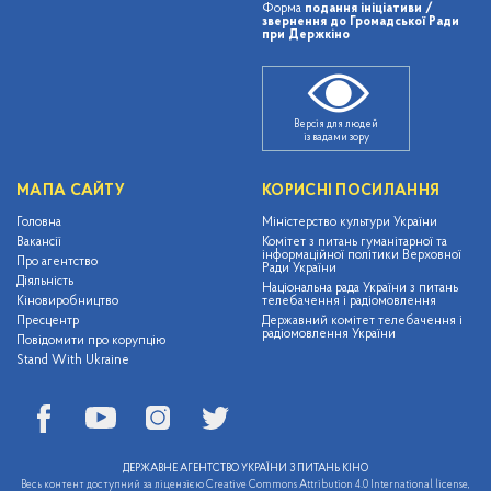
Форма
подання ініціативи /
звернення до Громадської Ради
при Держкіно
Версія для людей
із вадами зору
МАПА САЙТУ
КОРИСНІ ПОСИЛАННЯ
Головна
Міністерство культури України
Вакансії
Комітет з питань гуманітарної та
інформаційної політики Верховної
Про агентство
Ради України
Діяльність
Національна рада України з питань
Кіновиробництво
телебачення і радіомовлення
Пресцентр
Державний комітет телебачення і
радіомовлення України
Повідомити про корупцію
Stand With Ukraine
ДЕРЖАВНЕ АГЕНТСТВО УКРАЇНИ З ПИТАНЬ КІНО
Весь контент доступний за ліцензією Creative Commons Attribution 4.0 International license,