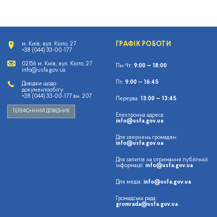
ГРАФІК РОБОТИ
м. Київ, вул. Кіото, 27
+38 (044) 33-00-177
02156 м. Київ, вул. Кіото, 27
Пн-Чт:
9:00 — 18:00
info@usfa.gov.ua
Пт:
9:00 — 16:45
Довідки щодо
документообігу:
+38 (044) 33-00-177 вн. 207
Перерва:
13:00 — 13:45
ТЕЛЕФОННИЙ ДОВІДНИК
Електронна адреса:
info@usfa.gov.ua
Для звернень громадян:
info@usfa.gov.ua
Для запитів на отримання публічної
інформації:
info@usfa.gov.ua
Для медіа:
info@usfa.gov.ua
Громадська рада:
gromrada@usfa.gov.ua