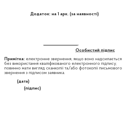
Додаток: на 1 арк. (за наявності)
_________________
Особистий підпис
Примітка:
електронне звернення, якщо воно надсилається
без використання кваліфікованого електронного підпису,
повинно мати вигляд сканкопії та/або фотокопії письмового
звернення з підписом заявника.
(дата)
(підпис)