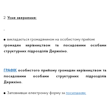
Усне звернення:
викладається громадянином на особистому прийомі
громадян керівництвом та посадовими особами
структурних підрозділів Держкіно.
ГРАФІК
особистого прийому громадян керівництвом та
посадовими особами структурних підрозділів
Держкіно.
Заповнивши електронну форму за
посиланням.