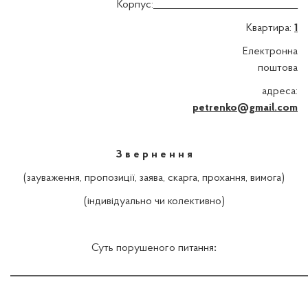
Корпус:______________________________
Квартира:
1
Електронна
поштова
адреса:
petrenko@gmail.com
З в е р н е н н я
(зауваження, пропозиції, заява, скарга, прохання, вимога)
(індивідуально чи колективно)
Суть порушеного питання
:
_____________________________________________________________