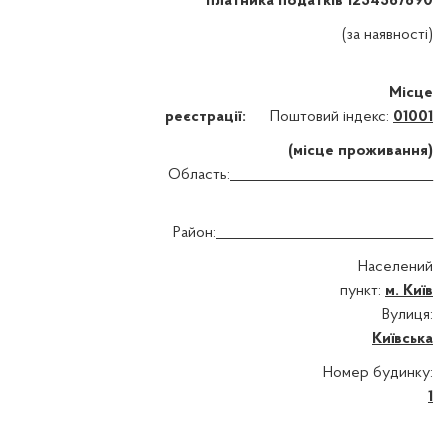
платника податків 1234567890
(за наявності)
Місце
реєстрації:
Поштовий індекс:
01001
(місце проживання)
Область:_____________________________
Район:_______________________________
Населений
пункт:
м. Київ
Вулиця:
Київська
Номер будинку:
1