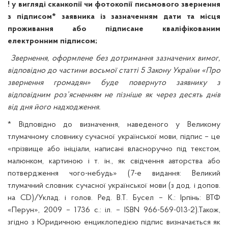
! у вигляді сканкопії чи фотокопії письмового звернення
з підписом* заявника із зазначенням дати та місця
проживання або підписане кваліфікованим
електронним підписом;
Звернення, оформлене без дотримання зазначених вимог,
відповідно до частини восьмої статті 5 Закону України «Про
звернення громадян» буде повернуто заявнику з
відповідним роз’ясненням не пізніше як через десять днів
від дня його надходження.
* Відповідно до визначення, наведеного у Великому
тлумачному словнику сучасної української мови, підпис – це
«прізвище або ініціали, написані власноручно під текстом,
малюнком, картиною і т. ін., як свідчення авторства або
потвердження чого-небудь» (7-е видання: Великий
тлумачний словник сучасної української мови (з дод. і допов.
на CD)/Уклад. і голов. Ред. В.Т. Бусел – К.: Ірпінь: ВТФ
«Перун», 2009 – 1736 с.: іл. – ISBN 966-569-013-2).Також,
згідно з Юридичною енциклопедією підпис визначається як