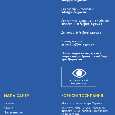
info@usfa.gov.ua
Для звернень громадян:
info@usfa.gov.ua
Для запитів на отримання публічної
інформації:
info@usfa.gov.ua
Для медіа:
info@usfa.gov.ua
Громадська рада:
gromrada@usfa.gov.ua
Форма
подання ініціативи /
звернення до Громадської Ради
при Держкіно
Версія для людей
із вадами зору
МАПА САЙТУ
КОРИСНІ ПОСИЛАННЯ
Головна
Міністерство культури України
Вакансії
Комітет з питань гуманітарної та
інформаційної політики Верховної
Про агентство
Ради України