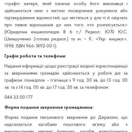
«графіч. начерк, який означає особу його виконавця і
здійснюється нею з метою посвідчення документа або
підтвердження відомостей, що містяться у док-ті й свідчать
про певне відношення до них того, хто розписується.»
(Юридична енциклопедія; В 6 т./ Редкол.: Ю70 Ю.С.
Шемшученко (голова редкол.) та ін. – К.: «Укр. енцикл.»,
1998. ISBN 966-7492-00-1).
Графік роботи та телефони:
Надання інформації щодо реєстрації вхідної кореспонденції
за зверненнями громадян здійснюється у робочі дні за
графіком: понеділок – п’ятниця з 9 год. 30 хв. до 13 год. 00
хв. та з 14 год. 00 хв. до 17 год. 30 хв. за телефоном:
044 33 00 177
Форма подання звернення громадянина:
Форма подання письмового звернення до Держкіно, що
надсилається засобами поштового зв’язку або з
використанням мережі Інтернет, засобів електронного