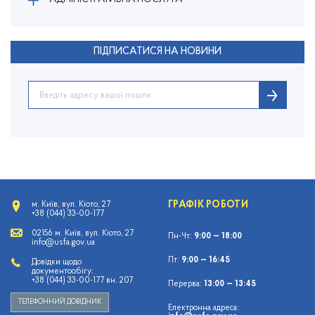
ПІДПИСАТИСЯ НА НОВИНИ
ГРАФІК РОБОТИ
м. Київ, вул. Кіото, 27
+38 (044) 33-00-177
02156 м. Київ, вул. Кіото, 27
Пн-Чт:
9:00 — 18:00
info@usfa.gov.ua
Пт:
9:00 — 16:45
Довідки щодо
документообігу:
+38 (044) 33-00-177 вн. 207
Перерва:
13:00 — 13:45
ТЕЛЕФОННИЙ ДОВІДНИК
Електронна адреса: