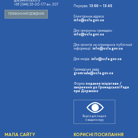
документообігу:
+38 (044) 33-00-177 вн. 207
Перерва:
13:00 — 13:45
ТЕЛЕФОННИЙ ДОВІДНИК
Електронна адреса:
info@usfa.gov.ua
Для звернень громадян:
info@usfa.gov.ua
Для запитів на отримання публічної
інформації:
info@usfa.gov.ua
Для медіа:
info@usfa.gov.ua
Громадська рада:
gromrada@usfa.gov.ua
Форма
подання ініціативи /
звернення до Громадської Ради
при Держкіно
Версія для людей
із вадами зору
МАПА САЙТУ
КОРИСНІ ПОСИЛАННЯ