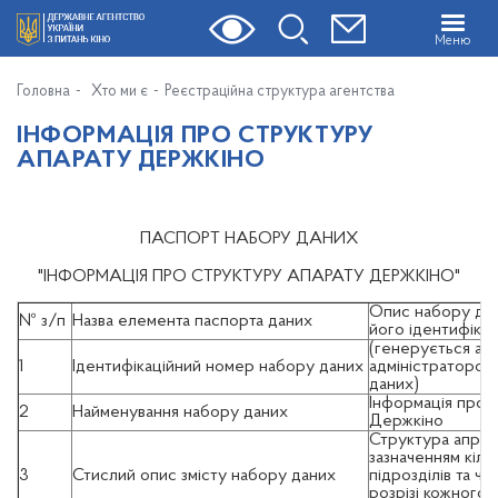
Меню
Головна
Хто ми є
Реєстраційна структура агентства
ІНФОРМАЦІЯ ПРО СТРУКТУРУ
АПАРАТУ ДЕРЖКІНО
ПАСПОРТ НАБОРУ ДАНИХ
"ІНФОРМАЦІЯ ПРО СТРУКТУРУ АПАРАТУ ДЕРЖКІНО"
Опис набору дан
№ з/п
Назва елемента паспорта даних
його ідентифікац
(генерується ав
1
Ідентифікаційний номер набору даних
адміністратором
даних)
Інформація про 
2
Найменування набору даних
Держкіно
Структура апрат
зазначенням кіль
3
Стислий опис змісту набору даних
підрозділів та чи
розрізі кожного