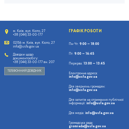
ГРАФІК РОБОТИ
м. Київ, вул. Кіото, 27
+38 (044) 33-00-177
02156 м. Київ, вул. Кіото, 27
Пн-Чт:
9:00 — 18:00
info@usfa.gov.ua
Пт:
9:00 — 16:45
Довідки щодо
документообігу:
+38 (044) 33-00-177 вн. 207
Перерва:
13:00 — 13:45
ТЕЛЕФОННИЙ ДОВІДНИК
Електронна адреса:
info@usfa.gov.ua
Для звернень громадян:
info@usfa.gov.ua
Для запитів на отримання публічної
інформації:
info@usfa.gov.ua
Для медіа:
info@usfa.gov.ua
Громадська рада:
gromrada@usfa.gov.ua