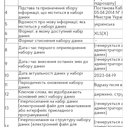
підрозділу)
Підстава та призначення збору
Постанова Кабіне
4
інформації, що міститься в наборі
05.04.2014 № 85
даних
Міністрів України
Відомості про мову інформації, яка
5
українська
міститься у наборі даних
Формат, в якому доступний набір
6
XLS(X)
даних
7
Формат стиснення набору даних
-
(генерується ав
Дата і час першого оприлюднення
8
адміністратором
набору даних
даних)
(генерується ав
Дата і час внесення останніх змін до
9
адміністратором
набору даних
даних)
Дата актуальності даних у наборі
10
2023-04-19
даних
Періодичність оновлення набору
11
Відразу після вн
даних
Ключові слова, які відображають
12
держкіно, структ
основний зміст набору даних
Гіперпосилання на набір даних
(генерується ав
(електронний файл для завантаження
13
адміністратором
або інтерфейс прикладного
даних)
програмування)
Гіперпосилання на структуру набору
(генерується ав
даних (електронний файл для
14
адміністратором