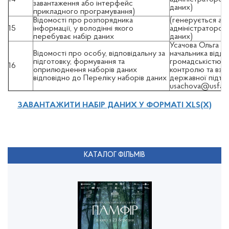
завантаження або інтерфейс
даних)
прикладного програмування)
Відомості про розпорядника
(генерується ав
15
інформації, у володінні якого
адміністратором
перебуває набір даних
даних)
Усачова Ольга Ол
Відомості про особу, відповідальну за
начальника відділу
підготовку, формування та
громадськістю та
16
оприлюднення наборів даних
контролю та взає
відповідно до Переліку наборів даних
державної підтри
usachova@usf
ЗАВАНТАЖИТИ НАБІР ДАНИХ У ФОРМАТІ XLS(X)
КАТАЛОГ ФІЛЬМІВ