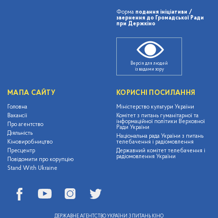
Форма
подання ініціативи /
звернення до Громадської Ради
при Держкіно
Версія для людей
із вадами зору
МАПА САЙТУ
КОРИСНІ ПОСИЛАННЯ
Головна
Міністерство культури України
Вакансії
Комітет з питань гуманітарної та
інформаційної політики Верховної
Про агентство
Ради України
Діяльність
Національна рада України з питань
Кіновиробництво
телебачення і радіомовлення
Пресцентр
Державний комітет телебачення і
радіомовлення України
Повідомити про корупцію
Stand With Ukraine
ДЕРЖАВНЕ АГЕНТСТВО УКРАЇНИ З ПИТАНЬ КІНО