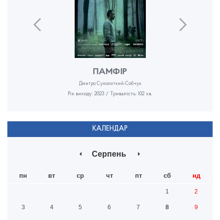
ПАМФІР
Дмитро Сухолиткий-Собчук
Рік виходу: 2023 / Тривалість: 102 хв.
КАЛЕНДАР
Серпень
пн
вт
ср
чт
пт
сб
нд
1
2
3
4
5
6
7
8
9