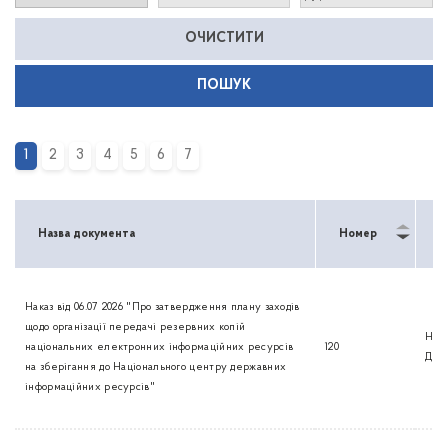
ОЧИСТИТИ
1
2
3
4
5
6
7
Назва документа
Номер
Т
Наказ від 06.07 2026 "Про затвердження плану заходів
щодо організації передачі резервних копій
Нак
національних електронних інформаційних ресурсів
120
Дер
на зберігання до Національного центру державних
інформаційних ресурсів"