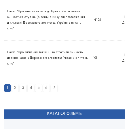
Наказ "Про внесення змін до Критеріїв, за якими
оцінюється ступінь (рівень) ризику від провадження
Нак
№104
діяльності Державного агентства України з питань
Дер
кіно"
Наказ "Про визнання такими, що втратили чинність,
Нак
деяких наказів Державного агентства України з питань
101
Дер
кіно"
1
2
3
4
5
6
7
КАТАЛОГ ФІЛЬМІВ