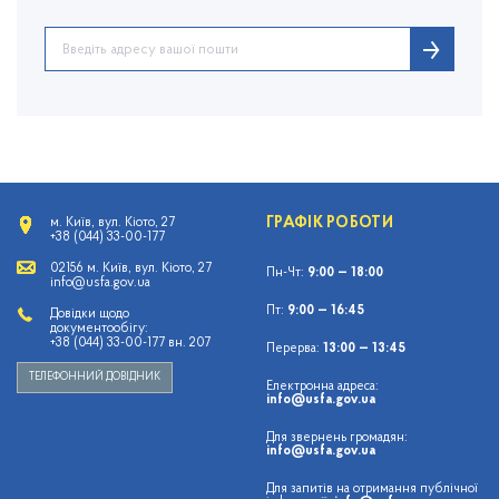
ГРАФІК РОБОТИ
м. Київ, вул. Кіото, 27
+38 (044) 33-00-177
02156 м. Київ, вул. Кіото, 27
Пн-Чт:
9:00 — 18:00
info@usfa.gov.ua
Пт:
9:00 — 16:45
Довідки щодо
документообігу:
+38 (044) 33-00-177 вн. 207
Перерва:
13:00 — 13:45
ТЕЛЕФОННИЙ ДОВІДНИК
Електронна адреса:
info@usfa.gov.ua
Для звернень громадян:
info@usfa.gov.ua
Для запитів на отримання публічної