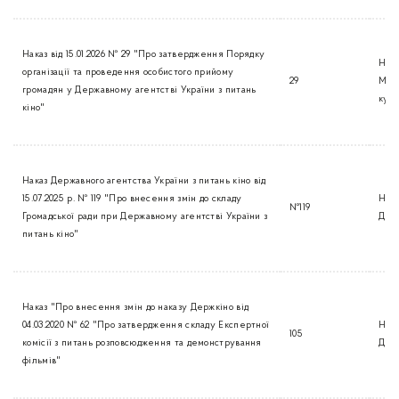
Наказ від 15.01.2026 № 29 "Про затвердження Порядку
Нак
організації та проведення особистого прийому
29
Міні
громадян у Державному агентстві України з питань
кул
кіно"
Наказ Державного агентства України з питань кіно від
15.07.2025 р. № 119 "Про внесення змін до складу
Нак
№119
Громадської ради при Державному агентстві України з
Дер
питань кіно"
Наказ "Про внесення змін до наказу Держкіно від
04.03.2020 № 62 "Про затвердження складу Експертної
Нак
105
комісії з питань розповсюдження та демонстрування
Дер
фільмів"