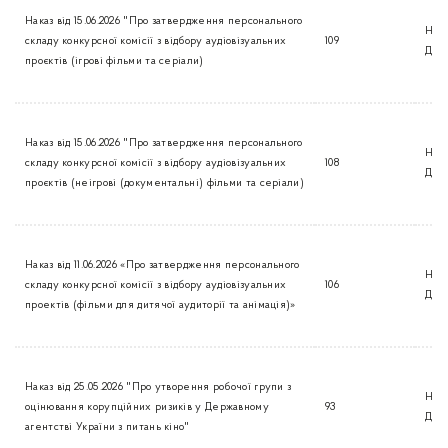
Наказ від 15.06.2026 "Про затвердження персонального
Нак
складу конкурсної комісії з відбору аудіовізуальних
109
Дер
проєктів (ігрові фільми та серіали)
Наказ від 15.06.2026 "Про затвердження персонального
Нак
складу конкурсної комісії з відбору аудіовізуальних
108
Дер
проєктів (неігрові (документальні) фільми та серіали)
Наказ від 11.06.2026 «Про затвердження персонального
Нак
складу конкурсної комісії з відбору аудіовізуальних
106
Дер
проектів (фільми для дитячої аудиторії та анімація)»
Наказ від 25.05.2026 "Про утворення робочої групи з
Нак
оцінювання корупційних ризиків у Державному
93
Дер
агентстві України з питань кіно"