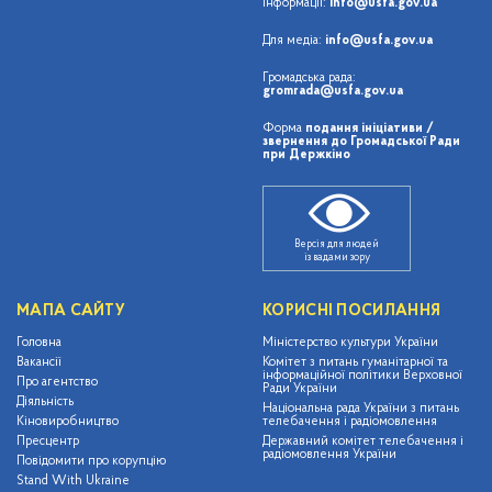
інформації:
info@usfa.gov.ua
Для медіа:
info@usfa.gov.ua
Громадська рада:
gromrada@usfa.gov.ua
Форма
подання ініціативи /
звернення до Громадської Ради
при Держкіно
Версія для людей
із вадами зору
МАПА САЙТУ
КОРИСНІ ПОСИЛАННЯ
Головна
Міністерство культури України
Вакансії
Комітет з питань гуманітарної та
інформаційної політики Верховної
Про агентство
Ради України
Діяльність
Національна рада України з питань
Кіновиробництво
телебачення і радіомовлення
Пресцентр
Державний комітет телебачення і
радіомовлення України
Повідомити про корупцію
Stand With Ukraine