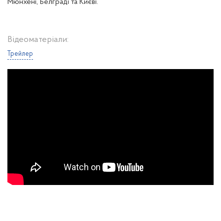
Мюнхені, Белграді та Києві.
Відеоматеріали:
Трейлер