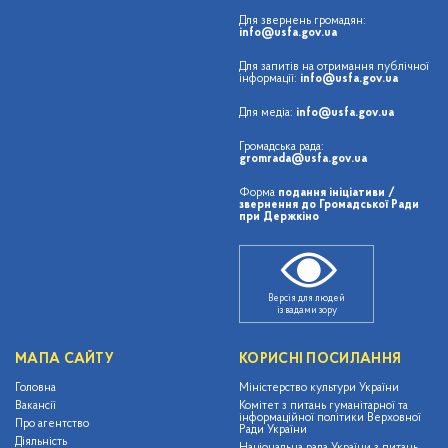
Для звернень громадян:
info@usfa.gov.ua
Для запитів на отримання публічної
інформації:
info@usfa.gov.ua
Для медіа:
info@usfa.gov.ua
Громадська рада:
gromrada@usfa.gov.ua
Форма
подання ініціативи /
звернення до Громадської Ради
при Держкіно
Версія для людей
із вадами зору
МАПА САЙТУ
КОРИСНІ ПОСИЛАННЯ
Головна
Міністерство культури України
Вакансії
Комітет з питань гуманітарної та
інформаційної політики Верховної
Про агентство
Ради України
Діяльність
Національна рада України з питань