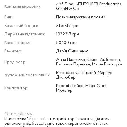
435 Films, NEUESUPER Productions
Компанія виробник:
GmbH & Co
Вид:
Повнометражний ігровий
Загальний бюджет:
8176317 грн.
Державна підтримка:
1932317 грн.
Касові збори:
53400 грн.
Режисер:
Дар'я Онищенко
Анна Паленчук, Сімон Амбергер,
Продюсер:
Рафаель Паренте, Марія Говоруха
В'ячеслав Савицький, Маркус
Художник-постановник:
Діклюбер
Каролін Гейсс, Марк-Сідні
Композитор:
Мюллер
Опис фільму
Кінострічка "Істальгія" – це три історії кохання, дія яких
одночасно відбувається у трьох європейських містах: