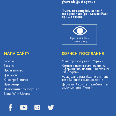
gromrada@usfa.gov.ua
Форма
подання ініціативи /
звернення до Громадської Ради
при Держкіно
Версія для людей
із вадами зору
МАПА САЙТУ
КОРИСНІ ПОСИЛАННЯ
Головна
Міністерство культури України
Вакансії
Комітет з питань гуманітарної та
інформаційної політики Верховної
Про агентство
Ради України
Діяльність
Національна рада України з питань
Кіновиробництво
телебачення і радіомовлення
Пресцентр
Державний комітет телебачення і
радіомовлення України
Повідомити про корупцію
Stand With Ukraine