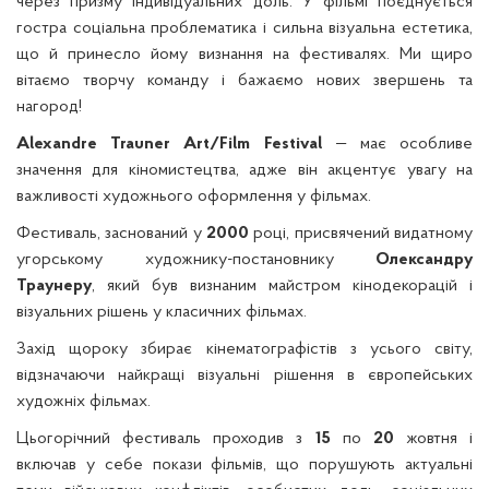
через призму індивідуальних доль. У фільмі поєднується
гостра соціальна проблематика і сильна візуальна естетика,
що й принесло йому визнання на фестивалях. Ми щиро
вітаємо творчу команду і бажаємо нових звершень та
нагород!
Alexandre Trauner Art/Film Festival
— має особливе
значення для кіномистецтва, адже він акцентує увагу на
важливості художнього оформлення у фільмах.
Фестиваль, заснований у
2000
році, присвячений видатному
угорському художнику-постановнику
Олександру
Траунеру
, який був визнаним майстром кінодекорацій і
візуальних рішень у класичних фільмах.
Захід щороку збирає кінематографістів з усього світу,
відзначаючи найкращі візуальні рішення в європейських
художніх фільмах.
Цьогорічний фестиваль проходив з
15
по
20
жовтня і
включав у себе покази фільмів, що порушують актуальні