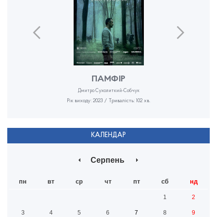
ПАМФІР
Дмитро Сухолиткий-Собчук
Рік виходу: 2023 / Тривалість: 102 хв.
КАЛЕНДАР
Серпень
пн
вт
ср
чт
пт
сб
нд
1
2
3
4
5
6
7
8
9