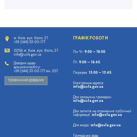
ГРАФІК РОБОТИ
м. Київ, вул. Кіото, 27
+38 (044) 33-00-177
02156 м. Київ, вул. Кіото, 27
Пн-Чт:
9:00 — 18:00
info@usfa.gov.ua
Пт:
9:00 — 16:45
Довідки щодо
документообігу:
+38 (044) 33-00-177 вн. 207
Перерва:
13:00 — 13:45
ТЕЛЕФОННИЙ ДОВІДНИК
Електронна адреса:
info@usfa.gov.ua
Для звернень громадян:
info@usfa.gov.ua
Для запитів на отримання публічної
інформації:
info@usfa.gov.ua
Для медіа:
info@usfa.gov.ua
Громадська рада: