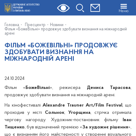
Меню
Головна
Пресцентр
Новини
Фільм «БожеВільні» продовжує здобувати визнання на міжнародній
арені
ФІЛЬМ «БОЖЕВІЛЬНІ» ПРОДОВЖУЄ
ЗДОБУВАТИ ВИЗНАННЯ НА
МІЖНАРОДНІЙ АРЕНІ
24.10.2024
Фільм «
БожеВільні
», режисера
Дениса Тарасова
,
продовжує здобувати визнання на міжнародній арені.
На кінофестивалі
Alexandre Trauner Art/Film Festival
, що
проходив у місті
Сольнок
,
Угорщина
, стрічка отримала
чергову нагороду. Художник-постановник фільму
Іван
Тищенко
, був відзначений премією «
За художнє рішення
»,
що є визнанням його майстерності у створенні візуального