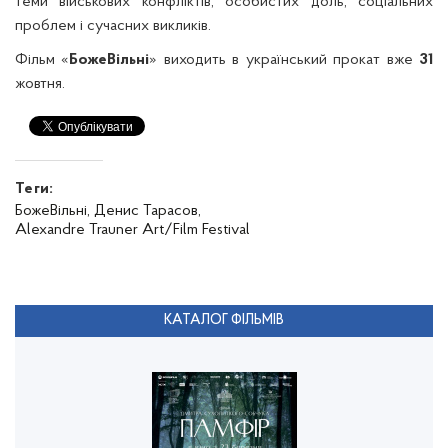
теми військових конфліктів, особистих доль, соціальних
проблем і сучасних викликів.
Фільм «
БожеВільні
» виходить в український прокат вже
31
жовтня.
Теги:
БожеВільні,
Денис Тарасов,
Alexandre Trauner Art/Film Festival
КАТАЛОГ ФІЛЬМІВ