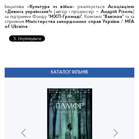
Ініціатива «
Культура vs війна
» реалізується
Асоціацією
«Дивись українське!»
(автор і продюсер —
Андрій Різоль
)
за підтримки
Фонду "
МХП-Громаді
"
,
Компанії "
Вавілон
"
та за
сприяння
Міністерства закордонних справ України
/
MFA
of Ukraine
.
КАТАЛОГ ФІЛЬМІВ