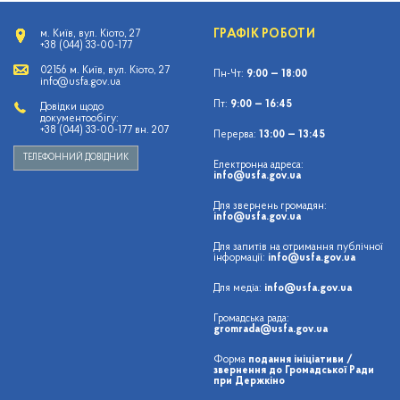
ГРАФІК РОБОТИ
м. Київ, вул. Кіото, 27
+38 (044) 33-00-177
02156 м. Київ, вул. Кіото, 27
Пн-Чт:
9:00 — 18:00
info@usfa.gov.ua
Пт:
9:00 — 16:45
Довідки щодо
документообігу:
+38 (044) 33-00-177 вн. 207
Перерва:
13:00 — 13:45
ТЕЛЕФОННИЙ ДОВІДНИК
Електронна адреса:
info@usfa.gov.ua
Для звернень громадян:
info@usfa.gov.ua
Для запитів на отримання публічної
інформації:
info@usfa.gov.ua
Для медіа:
info@usfa.gov.ua
Громадська рада:
gromrada@usfa.gov.ua
Форма
подання ініціативи /
звернення до Громадської Ради
при Держкіно