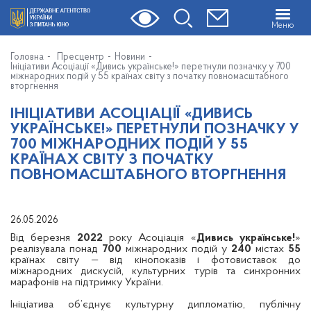
Меню
Головна
Пресцентр
Новини
Ініціативи Асоціації «Дивись українське!» перетнули позначку у 700
міжнародних подій у 55 країнах світу з початку повномасштабного
вторгнення
ІНІЦІАТИВИ АСОЦІАЦІЇ «ДИВИСЬ
УКРАЇНСЬКЕ!» ПЕРЕТНУЛИ ПОЗНАЧКУ У
700 МІЖНАРОДНИХ ПОДІЙ У 55
КРАЇНАХ СВІТУ З ПОЧАТКУ
ПОВНОМАСШТАБНОГО ВТОРГНЕННЯ
26.05.2026
Від березня
2022
року Асоціація «
Дивись українське!
»
реалізувала понад
700
міжнародних подій у
240
містах
55
країнах світу — від кінопоказів і фотовиставок до
міжнародних дискусій, культурних турів та синхронних
марафонів на підтримку України.
Ініціатива об’єднує культурну дипломатію, публічну