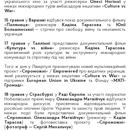
українського кіно за участі режисерки
Олесі Ногіної
у
межах міжнародних турів-амбасадорів ініціативи «
Culture vs
War
».
15 травня
у
Варшаві
відбувся показ документального фільму
«
Паляниця
» режисерів
Кадіма Тарасова
та
Юлії
Большинської
— стрічки про свободу, війну та незламність
українців.
17 травня
у
Таллінні
представили документальний фільм
«
Культура vs війна
» режисера
Кадіма Тарасова
,
присвячений ролі культури як інструменту міжнародної
комунікації та спротиву під час війни.
Того ж дня у Ліверпулі презентували новий мультимедійний
проєкт «
Спроможні
» /
Empowered
про видатних українців,
який реалізується у межах ініціативи «
Culture vs War
» за
підтримки
European Union in Ukraine
та Фонду «
МХП-
Громаді
».
18 травня
у
Страсбурзі
, у
Раді Європи
, за участі лауреатки
Нобелівської премії миру
Олександри Матвійчук
відбулася
міжнародна дискусія, присвячена відповідальності за
російські злочини проти України та захисту прав людини. У
межах події були представлені документальний фільм
«
Спроможні. Олександра Матвійчук
» (режисер —
Кадім
Тарасов
) та фотовиставка проєкту «
Спроможні
»
(
фотограф — Сергій Михальчук
).