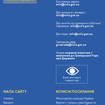
Електронна адреса:
info@usfa.gov.ua
Для звернень громадян:
info@usfa.gov.ua
Для запитів на отримання публічної
інформації:
info@usfa.gov.ua
Для медіа:
info@usfa.gov.ua
Громадська рада:
gromrada@usfa.gov.ua
Форма
подання ініціативи /
звернення до Громадської Ради
при Держкіно
Версія для людей
із вадами зору
МАПА САЙТУ
КОРИСНІ ПОСИЛАННЯ
Головна
Міністерство культури України
Вакансії
Комітет з питань гуманітарної та