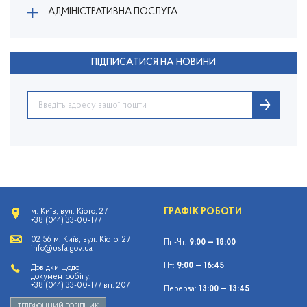
АДМІНІСТРАТИВНА ПОСЛУГА
ПІДПИСАТИСЯ НА НОВИНИ
ГРАФІК РОБОТИ
м. Київ, вул. Кіото, 27
+38 (044) 33-00-177
02156 м. Київ, вул. Кіото, 27
Пн-Чт:
9:00 — 18:00
info@usfa.gov.ua
Пт:
9:00 — 16:45
Довідки щодо
документообігу:
+38 (044) 33-00-177 вн. 207
Перерва:
13:00 — 13:45
ТЕЛЕФОННИЙ ДОВІДНИК