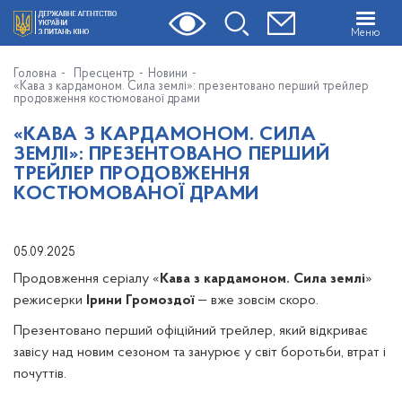
Меню
Головна
Пресцентр
Новини
«Кава з кардамоном. Сила землі»: презентовано перший трейлер
продовження костюмованої драми
«КАВА З КАРДАМОНОМ. СИЛА
ЗЕМЛІ»: ПРЕЗЕНТОВАНО ПЕРШИЙ
ТРЕЙЛЕР ПРОДОВЖЕННЯ
КОСТЮМОВАНОЇ ДРАМИ
05.09.2025
Продовження серіалу «
Кава з кардамоном. Сила землі
»
режисерки
Ірини Громоздої
— вже зовсім скоро.
Презентовано перший офіційний трейлер, який відкриває
завісу над новим сезоном та занурює у світ боротьби, втрат і
почуттів.