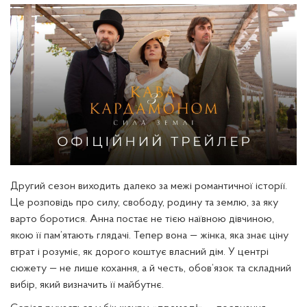
Другий сезон виходить далеко за межі романтичної історії.
Це розповідь про силу, свободу, родину та землю, за яку
варто боротися. Анна постає не тією наївною дівчиною,
якою її пам’ятають глядачі. Тепер вона — жінка, яка знає ціну
втрат і розуміє, як дорого коштує власний дім. У центрі
сюжету — не лише кохання, а й честь, обов’язок та складний
вибір, який визначить її майбутнє.