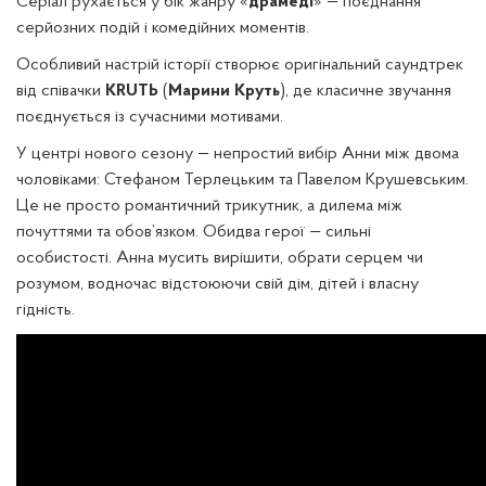
Серіал рухається у бік жанру «
драмеді
» — поєднання
серйозних подій і комедійних моментів.
Особливий настрій історії створює оригінальний саундтрек
від співачки
KRUTЬ
(
Марини Круть
), де класичне звучання
поєднується із сучасними мотивами.
У центрі нового сезону — непростий вибір Анни між двома
чоловіками: Стефаном Терлецьким та Павелом Крушевським.
Це не просто романтичний трикутник, а дилема між
почуттями та обов’язком. Обидва герої — сильні
особистості. Анна мусить вирішити, обрати серцем чи
розумом, водночас відстоюючи свій дім, дітей і власну
гідність.