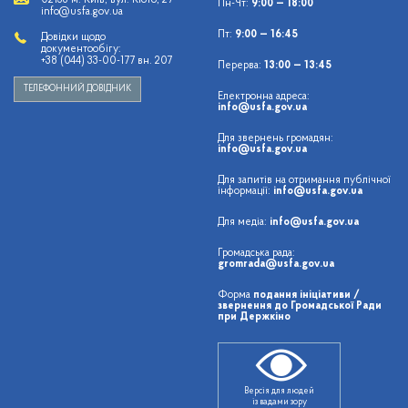
02156 м. Київ, вул. Кіото, 27
Пн-Чт:
9:00 — 18:00
info@usfa.gov.ua
Пт:
9:00 — 16:45
Довідки щодо
документообігу:
+38 (044) 33-00-177 вн. 207
Перерва:
13:00 — 13:45
ТЕЛЕФОННИЙ ДОВІДНИК
Електронна адреса:
info@usfa.gov.ua
Для звернень громадян:
info@usfa.gov.ua
Для запитів на отримання публічної
інформації:
info@usfa.gov.ua
Для медіа:
info@usfa.gov.ua
Громадська рада:
gromrada@usfa.gov.ua
Форма
подання ініціативи /
звернення до Громадської Ради
при Держкіно
Версія для людей
із вадами зору