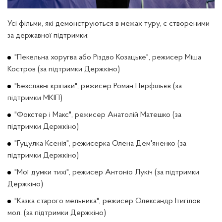
Усі фільми, які демонструються в межах туру, є створеними
за державної підтримки:
"Пекельна хоругва або Різдво Козацьке", режисер Міша
Костров (за підтримки Держкіно)
"Безславні кріпаки", режисер Роман Перфільєв (за
підтримки МКІП)
"Фокстер і Макс", режисер Анатолій Матешко (за
підтримки Держкіно)
"Гуцулка Ксенія", режисерка Олена Дем'яненко (за
підтримки Держкіно)
"Мої думки тихі", режисер Антоніо Лукіч (за підтримки
Держкіно)
"Казка старого мельника", режисер Олександр Ітигілов
мол. (за підтримки Держкіно)