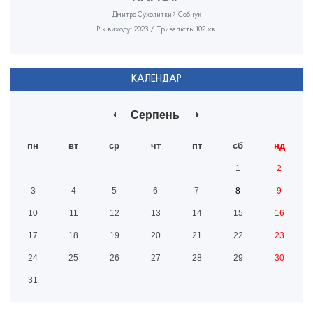
Дмитро Сухолиткий-Собчук
Рік виходу: 2023 / Тривалість: 102 хв.
КАЛЕНДАР
Серпень
пн
вт
ср
чт
пт
сб
нд
1
2
3
4
5
6
7
8
9
10
11
12
13
14
15
16
17
18
19
20
21
22
23
24
25
26
27
28
29
30
31