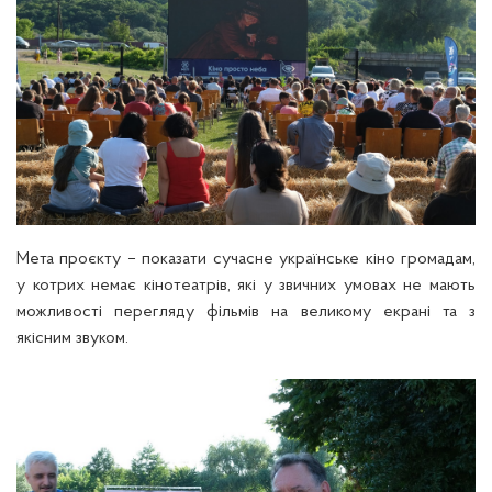
Мета проєкту – показати сучасне українське кіно громадам,
у котрих немає кінотеатрів, які у звичних умовах не мають
можливості перегляду фільмів на великому екрані та з
якісним звуком.