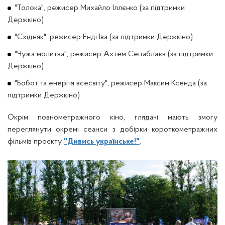
"Толока", режисер Михайло Іллєнко (за підтримки
Держкіно)
"Східняк", режисер Енді Іва (за підтримки Держкіно)
"Чужа молитва", режисер Ахтем Сеітаблаєв (за підтримки
Держкіно)
"Бобот та енергія всесвіту", режисер Максим Ксенда (за
підтримки Держкіно)
Окрім повнометражного кіно, глядачі мають змогу
переглянути окремі сеанси з добірки короткометражних
фільмів проєкту
"Дивись українське!"
.