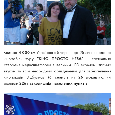
Близько
4 000
км Україною з 5 червня до 25 липня подолав
кіномобіль туру
"КІНО ПРОСТО НЕБА"
– спеціально
створена медіаплатформа з великим LED-екраном, якісним
звуком та всім необхідним обладнанням для забезпечення
кінопоказів.
Відбулись
76 сеансів
на
26 локаціях
, які
охопили
226 навколишніх населених пунктів
.