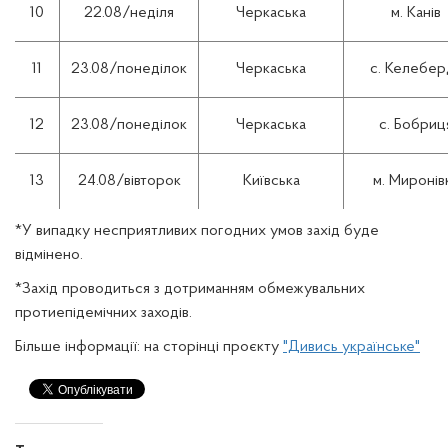
10
22.08/неділя
Черкаська
м. Канів
11
23.08/понеділок
Черкаська
с. Келебер
12
23.08/понеділок
Черкаська
с. Бобриц
13
24.08/вівторок
Київська
м. Миронів
*У випадку несприятливих погодних умов захід буде
відмінено.
*Захід проводиться з дотриманням обмежувальних
протиепідемічних заходів.
Більше інформації: на сторінці проєкту
"Дивись українське"