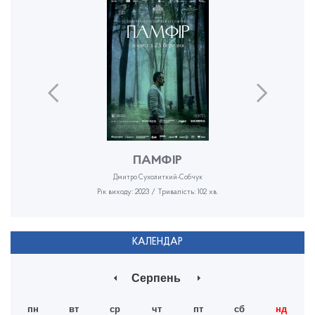
ПАМФІР
Дмитро Сухолиткий-Собчук
Рік виходу: 2023 / Тривалість: 102 хв.
КАЛЕНДАР
Серпень
пн
вт
ср
чт
пт
сб
нд