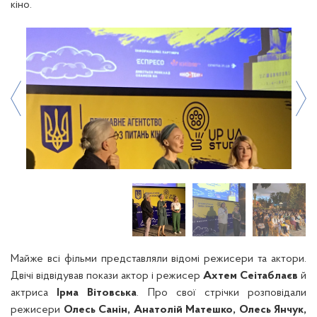
кіно.
Майже всі фільми представляли відомі режисери та актори.
Двічі відвідував покази актор і режисер
Ахтем Сеітаблаєв
й
актриса
Ірма Вітовська
. Про свої стрічки розповідали
режисери
Олесь Санін, Анатолій Матешко, Олесь Янчук,