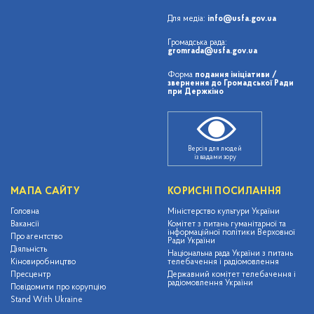
Для медіа:
info@usfa.gov.ua
Громадська рада:
gromrada@usfa.gov.ua
Форма
подання ініціативи /
звернення до Громадської Ради
при Держкіно
Версія для людей
із вадами зору
МАПА САЙТУ
КОРИСНІ ПОСИЛАННЯ
Головна
Міністерство культури України
Вакансії
Комітет з питань гуманітарної та
інформаційної політики Верховної
Про агентство
Ради України
Діяльність
Національна рада України з питань
Кіновиробництво
телебачення і радіомовлення
Пресцентр
Державний комітет телебачення і
радіомовлення України
Повідомити про корупцію
Stand With Ukraine