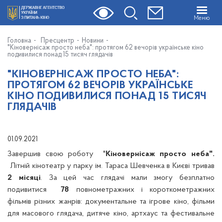
Меню
Головна
Пресцентр
Новини
"Кіновернісаж просто неба": протягом 62 вечорів українське кіно
подивилися понад 15 тисяч глядачів
"КІНОВЕРНІСАЖ ПРОСТО НЕБА":
ПРОТЯГОМ 62 ВЕЧОРІВ УКРАЇНСЬКЕ
КІНО ПОДИВИЛИСЯ ПОНАД 15 ТИСЯЧ
ГЛЯДАЧІВ
01.09.2021
Завершив свою роботу "
Кіновернісаж просто неба".
Літній кінотеатр у парку ім. Тараса Шевченка в Києві тривав
2 місяці
. За цей час глядачі мали змогу безплатно
подивитися
78
повнометражних і короткометражних
фільмів різних жанрів: документальне та ігрове кіно, фільми
для масового глядача, дитяче кіно, артхаус та фестивальне