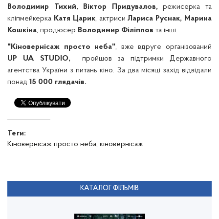
Володимир Тихий, Віктор Придувалов,
режисерка та
кліпмейкерка
Катя Царик
, актриси
Лариса Руснак, Марина
Кошкіна
, продюсер
Володимир Філіппов
та інші.
"Кіновернісаж просто неба"
, вже вдруге організований
UP
UA
STUDIO
,
пройшов за підтримки Державного
агентства України з питань кіно. За два місяці захід відвідали
понад
15 000 глядачів.
Теги:
Кіновернісаж просто неба,
кіновернісаж
КАТАЛОГ ФІЛЬМІВ