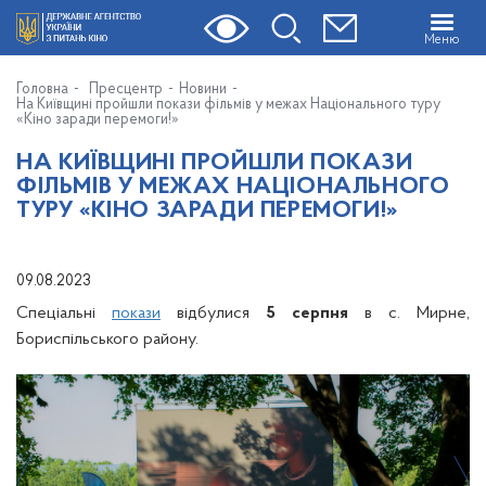
Меню
Головна
Пресцентр
Новини
На Київщині пройшли покази фільмів у межах Національного туру
«Кіно заради перемоги!»
НА КИЇВЩИНІ ПРОЙШЛИ ПОКАЗИ
ФІЛЬМІВ У МЕЖАХ НАЦІОНАЛЬНОГО
ТУРУ «КІНО ЗАРАДИ ПЕРЕМОГИ!»
09.08.2023
Спеціальні
покази
відбулися
5 серпня
в с. Мирне,
Бориспільського району.