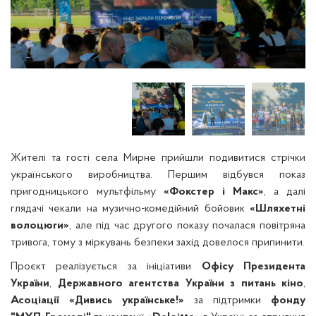
Жителі та гості села Мирне прийшли подивитися стрічки
українського виробництва. Першим відбувся показ
пригодницького мультфільму
«Фокстер і Макс»
, а далі
глядачі чекали на музично-комедійний бойовик
«Шляхетні
волоцюги»
, але під час другого показу почалася повітряна
тривога, тому з міркувань безпеки захід довелося припинити.
Проєкт реалізується за ініціативи
Офісу Президента
України
,
Державного агентства України з питань кіно
,
Асоціації «Дивись українське!»
за підтримки
фонду