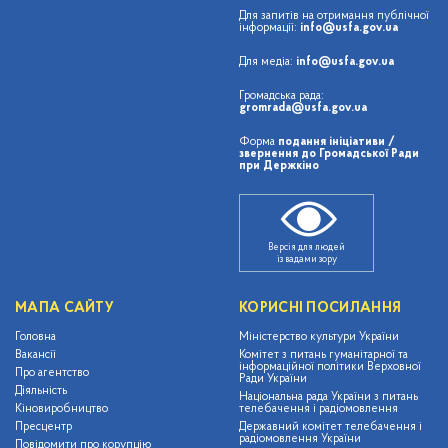
Для запитів на отримання публічної
інформації:
info@usfa.gov.ua
Для медіа:
info@usfa.gov.ua
Громадська рада:
gromrada@usfa.gov.ua
Форма
подання ініціативи /
звернення до Громадської Ради
при Держкіно
Версія для людей
із вадами зору
МАПА САЙТУ
КОРИСНІ ПОСИЛАННЯ
Головна
Міністерство культури України
Вакансії
Комітет з питань гуманітарної та
інформаційної політики Верховної
Про агентство
Ради України
Діяльність
Національна рада України з питань
Кіновиробництво
телебачення і радіомовлення
Пресцентр
Державний комітет телебачення і
радіомовлення України
Повідомити про корупцію