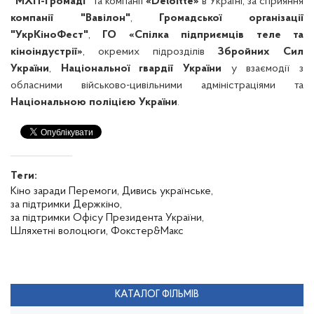
"МХП-Громаді"
та компанії
«Deloitte»
в Україні, за сприяння
компанії "Вавілон"
,
Громадської організації
"УкрКіноФест"
,
ГО «Спілка підприємців теле та
кіноіндустрії»
, окремих підрозділів
Збройних Сил
України
,
Національної гвардії України
у взаємодії з
обласними військово-цивільними адміністраціями та
Національною поліцією України
.
Теги:
Кіно заради Перемоги,
Дивись українське,
за підтримки Держкіно,
за підтримки Офісу Президента України,
Шляхетні волоцюги,
Фокстер&Макс
КАТАЛОГ ФІЛЬМІВ