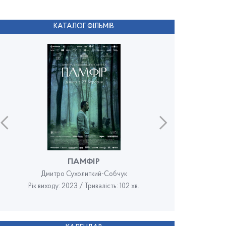
КАТАЛОГ ФІЛЬМІВ
ПАМФІР
Дмитро Сухолиткий-Собчук
Рік виходу: 2023 / Тривалість: 102 хв.
Рік в