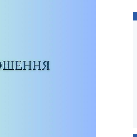
ПОВОДИР
Олесь Санін
Рік виходу: 2013 / Тривалість: 122 хв.