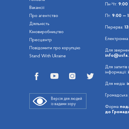
Пн-Чт:
9:00
Вакансії
Про агентство
Пт:
9:00 — 
Діяльність
Перерва:
13
Кіновиробництво
Електронна
Пресцентр
Повідомити про корупцію
Для звернен
info@usfa.
Stand With Ukraine
Для запитів
інформації:
Для медіа:
i
Громадська 
Версія для людей
із вадами зору
Форма
пода
до Громадс