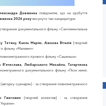
Олександра Довженка
повідомляє, що на здобуття
овженка 2026 року
висунуто такі кандидатури:
а створення документального фільму «Сентиментальна
у Тетяну, Каель Марію, Ажнова Віталія
(творчий
го фільму «Малевич».
 повнометражного ігрового фільму «Сашенька».
 В'ячеслава, Любарського Михайла, Татарченка
внометражного документального фільму «Пісні землі,
(авторку сценарію) - за створення повнометражного
ію Гжегожек
(творчий колектив) - за створення
України».