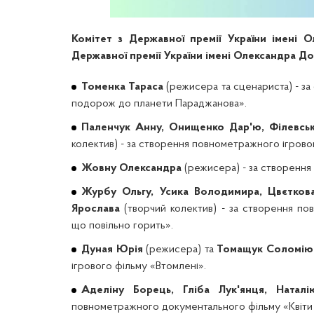
Комітет з Державної премії України імені 
Державної премії України імені Олександра Д
Томенка Тараса
(режисера та сценариста) - з
подорож до планети Параджанова».
Паленчук Анну, Онищенко Дар'ю, Філевськ
колектив) - за створення повнометражного ігрово
Жовну Олександра
(режисера) - за створення
Журбу Ольгу, Усика Володимира, Цвєткова
Ярослава
(творчий колектив) - за створення по
що повільно горить».
Дуная Юрія
(режисера) та
Томащук Соломію
ігрового фільму «Втомлені».
Аделіну Борець, Гліба Лук'янця, Натал
повнометражного документального фільму «Квіти 