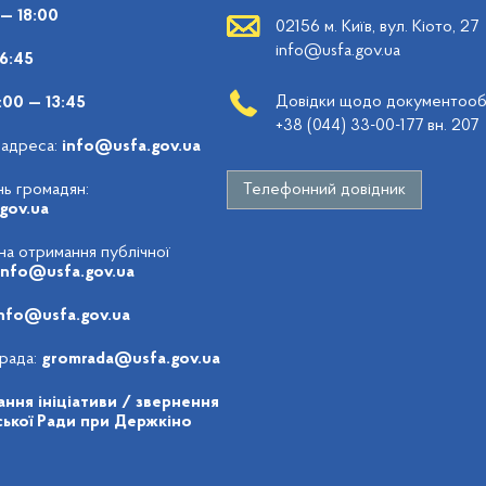
 — 18:00
02156 м. Київ, вул. Кіото, 27
info@usfa.gov.ua
16:45
Довідки щодо документообі
:00 — 13:45
+38 (044) 33-00-177 вн. 207
 адреса:
info@usfa.gov.ua
ь громадян:
Телефонний довідник
gov.ua
 на отримання публічної
info@usfa.gov.ua
nfo@usfa.gov.ua
рада:
gromrada@usfa.gov.ua
ння ініціативи / звернення
ької Ради при Держкіно