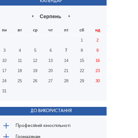
КАЛЕНДАР
Серпень
пн
вт
ср
чт
пт
сб
нд
1
2
3
4
5
6
7
8
9
10
11
12
13
14
15
16
17
18
19
20
21
22
23
24
25
26
27
28
29
30
31
ДО ВИКОРИСТАННЯ
Професійній кіноспільноті
Громадянам