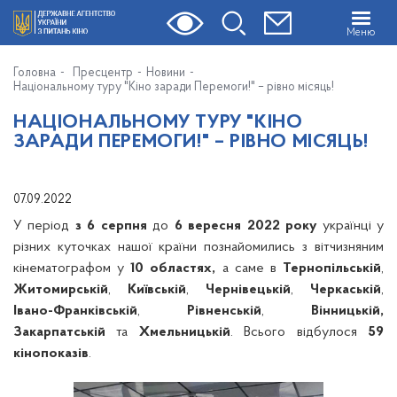
Меню
Головна
Пресцентр
Новини
Національному туру "Кіно заради Перемоги!" – рівно місяць!
НАЦІОНАЛЬНОМУ ТУРУ "КІНО
ЗАРАДИ ПЕРЕМОГИ!" – РІВНО МІСЯЦЬ!
07.09.2022
У період
з 6 серпня
до
6 вересня
2022 року
українці у
різних куточках нашої країни познайомились з вітчизняним
кінематографом у
10 областях,
а саме в
Тернопільській
,
Житомирській
,
Київській
,
Чернівецькій
,
Черкаській
,
Івано-Франківській
,
Рівненській
,
Вінницькій,
Закарпатській
та
Хмельницькій
. Всього відбулося
59
кінопоказів
.