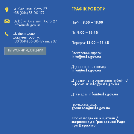
ГРАФІК РОБОТИ
м. Київ, вул. Кіото, 27
+38 (044) 33-00-177
02156 м. Київ, вул. Кіото, 27
Пн-Чт:
9:00 — 18:00
info@usfa.gov.ua
Пт:
9:00 — 16:45
Довідки щодо
документообігу:
+38 (044) 33-00-177 вн. 207
Перерва:
13:00 — 13:45
ТЕЛЕФОННИЙ ДОВІДНИК
Електронна адреса:
info@usfa.gov.ua
Для звернень громадян:
info@usfa.gov.ua
Для запитів на отримання публічної
інформації:
info@usfa.gov.ua
Для медіа:
info@usfa.gov.ua
Громадська рада:
gromrada@usfa.gov.ua
Форма
подання ініціативи /
звернення до Громадської Ради
при Держкіно