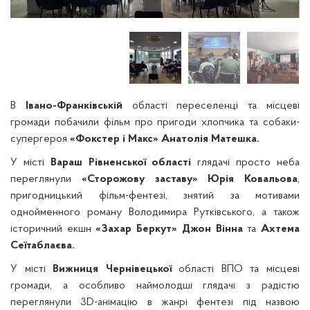
В
Івано-Франківській
області переселенці та місцеві
громади побачили фільм про пригоди хлопчика та собаки-
супергероя
«Фокстер і Макс» Анатолія Матешка.
У місті
Вараш
Рівненської області
глядачі просто неба
переглянули
«Сторожову заставу» Юрія Ковальова
,
пригодницький фільм-фентезі, знятий за мотивами
однойменного роману Володимира Рутківського, а також
історичний екшн
«Захар Беркут» Джон Вінна
та
Ахтема
Сеїтаблаєва.
У місті
Вижниця Чернівецької
області ВПО та місцеві
громади, а особливо наймолодші глядачі з радістю
переглянули 3D-анімацію в жанрі фентезі під назвою