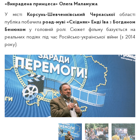
«Викрадена принцеса» Олега Маламужа
.
У місті
Корсунь-Шевченківський Черкаської
області
публіка побачила
роад-муві «Східняк»
Енді Іва
з
Богданом
Бенюком
у головній ролі. Сюжет фільму базується на
реальних подіях під час Російсько-української війни (з 2014
року).