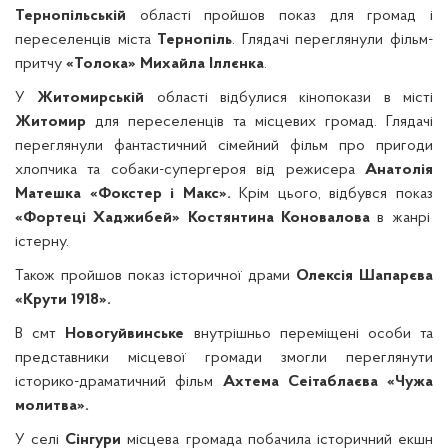
Тернопільській
області пройшов показ для громад і
переселенців міста
Тернопіль
. Глядачі переглянули фільм-
притчу
«Толока» Михайла Іллєнка
.
У
Житомирській
області відбулися кінопокази в місті
Житомир
для переселенців та місцевих громад. Глядачі
переглянули фантастичний сімейний фільм про пригоди
хлопчика та собаки-супергероя від режисера
Анатолія
Матешка
«Фокстер і Макс».
Крім цього, відбувся показ
«Фортеці Хаджибей» Костянтина Коновалова
в жанрі
істерну.
Також пройшов показ історичної драми
Олексія Шапарєва
«Крути 1918».
В смт
Новогуйвинське
внутрішньо переміщені особи та
представники місцевої громади змогли переглянути
історико-драматичний фільм
Ахтема Сеітаблаєва «Чужа
молитва».
У селі
Сінгури
місцева громада побачила історичний екшн