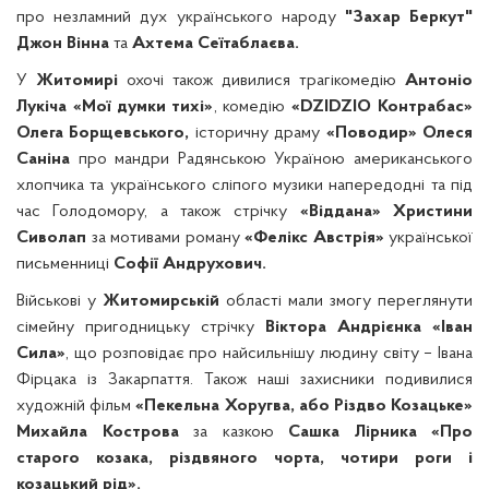
про незламний дух українського народу
"Захар Беркут"
Джон Вінна
та
Ахтема Сеїтаблаєва.
У
Житомирі
охочі також дивилися трагікомедію
Антоніо
Лукіча «Мої думки тихі»
, комедію
«DZIDZIO Контрабас»
Олега Борщевського,
історичну драму
«Поводир»
Олеся
Саніна
про мандри Радянською Україною американського
хлопчика та українського сліпого музики напередодні та під
час Голодомору, а також стрічку
«Віддана» Христини
Сиволап
за мотивами роману
«Фелікс Австрія»
української
письменниці
Софії Андрухович.
Військові у
Житомирській
області мали змогу переглянути
сімейну пригодницьку стрічку
Віктора Андрієнка «Іван
Сила»
, що розповідає про найсильнішу людину світу – Івана
Фірцака із Закарпаття. Також наші захисники подивилися
художній фільм
«Пекельна Хоругва, або Різдво Козацьке»
Михайла Кострова
за казкою
Сашка Лірника «Про
старого козака, різдвяного чорта, чотири роги і
козацький рід».