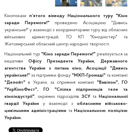
Кінопокази
п’
ятого вікенду Національного туру "Кіно
заради Перемоги!"
проведено Асоціацією "Дивись
українське!" у взаємодії з координаторами туру від обласних
військових адміністрацій, ТО КП "Кінодністер" та
Житомирський обласний центр народної творчості.
Національний тур
"Кіно заради Перемоги!"
реалізується за
ініціативи
Офісу Президента України, Державного
агентства України з питань кіно, Асоціації "Дивись
українське!"
за підтримки фонду
"МХП-Громаді"
та компанії
"Делойт"
в Україні, за сприяння компанії
"Вавілон", ГО
"УкрКіноФест", ГО "Спілка підприємців теле та
кіноіндустрії"
, окремих підрозділів
ЗСУ
та
Національної
гвардії України
у взаємодії з
обласними військово-
цивільними адміністраціями
та
Національною поліцією
України.