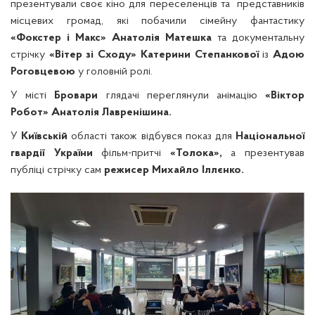
презентували своє кіно для переселенців та представників
місцевих громад, які побачили сімейну фантастику
«Фокстер і Макс» Анатолія Матешка
та документальну
стрічку
«Вітер зі Сходу» Катерини Степанкової
із
Адою
Роговцевою
у головній ролі.
У місті
Бровари
глядачі переглянули анімацію
«Віктор
Робот» Анатолія Лавренішина.
У
Київській
області також відбувся показ для
Національної
гвардії України
фільм-притчі
«Толока»,
а презентував
публіці стрічку сам
режисер Михайло Іллєнко.