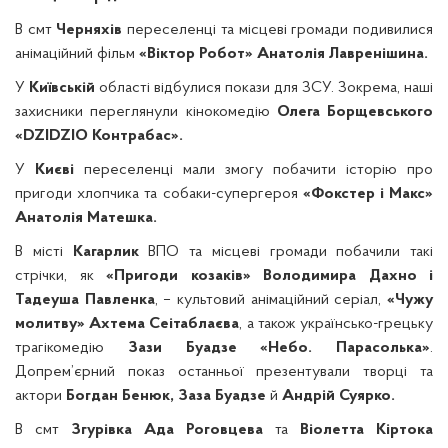
В смт
Черняхів
переселенці та місцеві громади подивилися
анімаційний фільм
«Віктор Робот» Анатолія Лавренішина.
У
Київській
області відбулися покази для ЗСУ. Зокрема, наші
захисники переглянули кінокомедію
Олега Борщевського
«DZIDZIO Контрабас».
У
Києві
переселенці мали змогу побачити історію про
пригоди хлопчика та собаки-супергероя
«Фокстер і Макс»
Анатолія Матешка.
В місті
Кагарлик
ВПО та місцеві громади побачили такі
стрічки, як
«Пригоди козаків» Володимира Дахно і
Тадеуша Павленка
, – культовий анімаційний серіал,
«Чужу
молитву» Ахтема Сеітаблаєва
, а також українсько-грецьку
трагікомедію
Зази Буадзе «Небо. Парасолька»
.
Допрем’єрний показ останньої презентували творці та
актори
Богдан Бенюк, Заза Буадзе
й
Андрій Суярко.
В смт
Згурівка
Ада Роговцева
та
Віолетта Кіртока