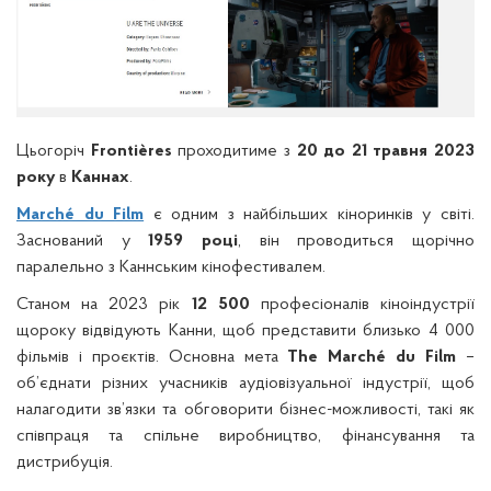
Цьогоріч
Frontières
проходитиме з
20 до 21 травня 2023
року
в
Каннах
.
Marché du Film
є одним з найбільших кіноринків у світі.
Заснований у
1959 році
, він проводиться щорічно
паралельно з Каннським кінофестивалем.
Станом на 2023 рік
12 500
професіоналів кіноіндустрії
щороку відвідують Канни, щоб представити близько 4 000
фільмів і проєктів. Основна мета
The Marché du Film
–
об’єднати різних учасників аудіовізуальної індустрії, щоб
налагодити зв’язки та обговорити бізнес-можливості, такі як
співпраця та спільне виробництво, фінансування та
дистрибуція.