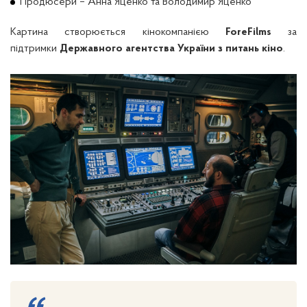
Продюсери – Анна Яценко та Володимир Яценко
Картина створюється кінокомпанією
ForeFilms
за
підтримки
Державного агентства України з питань кіно
.