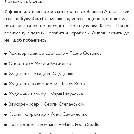
Локарно та Одесі.
У
фільмі
йдеться про космічного далекобійника Андрія, який
після вибуху Землі залишився єдиною людиною, що вижила,
поки на зв’язок не виходить француженка Катрін. Попри
величезну відстань і розбитий корабель, Андрій летить до
неї, щоб побачитись.
Режисер та автор сценарію – Павло Остріков
Оператор – Микита Кузьменко
Художник – Владлен Одуденко
Художник по костюмам – Марія Керо
Художник з гриму – Марія Пілунська
Звукорежисер – Сергій Степанський
Кастинг-директор – Алла Самойленко
Постпродакшн компанія – Magic Room Studio