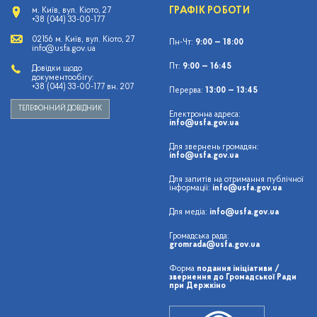
ГРАФІК РОБОТИ
м. Київ, вул. Кіото, 27
+38 (044) 33-00-177
02156 м. Київ, вул. Кіото, 27
Пн-Чт:
9:00 — 18:00
info@usfa.gov.ua
Пт:
9:00 — 16:45
Довідки щодо
документообігу:
+38 (044) 33-00-177 вн. 207
Перерва:
13:00 — 13:45
ТЕЛЕФОННИЙ ДОВІДНИК
Електронна адреса:
info@usfa.gov.ua
Для звернень громадян:
info@usfa.gov.ua
Для запитів на отримання публічної
інформації:
info@usfa.gov.ua
Для медіа:
info@usfa.gov.ua
Громадська рада:
gromrada@usfa.gov.ua
Форма
подання ініціативи /
звернення до Громадської Ради
при Держкіно