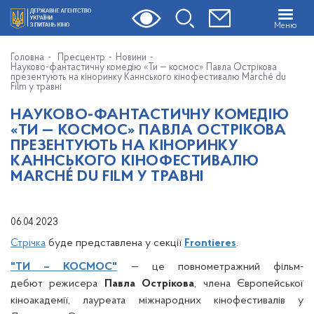
Меню
Головна
Пресцентр
Новини
Науково-фантастичну комедію «Ти — космос» Павла Острікова
презентують на кіноринку Каннського кінофестивалю Marché du
Film у травні
НАУКОВО-ФАНТАСТИЧНУ КОМЕДІЮ
«ТИ — КОСМОС» ПАВЛА ОСТРІКОВА
ПРЕЗЕНТУЮТЬ НА КІНОРИНКУ
КАННСЬКОГО КІНОФЕСТИВАЛЮ
MARCHÉ DU FILM У ТРАВНІ
06.04.2023
Стрічка
буде представлена у секції
Frontieres
.
"ТИ – КОСМОС"
— це повнометражний фільм-
дебют режисера
Павла Острікова
, члена Європейської
кіноакадемії, лауреата міжнародних кінофестивалів у