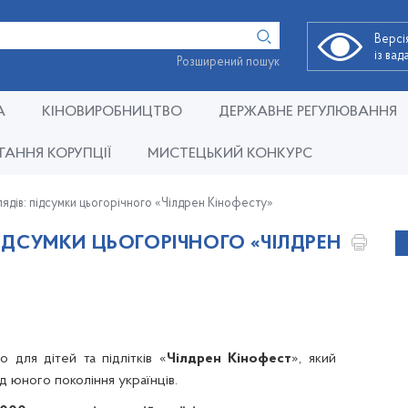
Версі
із ва
Розширений пошук
А
КІНОВИРОБНИЦТВО
ДЕРЖАВНЕ РЕГУЛЮВАННЯ
ГАННЯ КОРУПЦІЇ
МИСТЕЦЬКИЙ КОНКУРС
ядів: підсумки цьогорічного «Чілдрен Кінофесту»
ПІДСУМКИ ЦЬОГОРІЧНОГО «ЧІЛДРЕН
 для дітей та підлітків «
Чілдрен Кінофест
», який
 юного покоління українців.