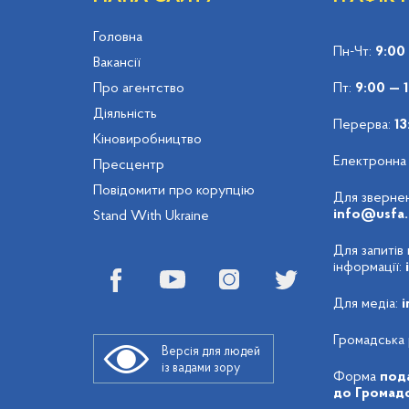
Головна
Пн-Чт:
9:00
Вакансії
Про агентство
Пт:
9:00 — 
Діяльність
Перерва:
13
Кіновиробництво
Електронна
Пресцентр
Повідомити про корупцію
Для звернен
info@usfa.
Stand With Ukraine
Для запитів
інформації:
Для медіа:
i
Громадська 
Версія для людей
із вадами зору
Форма
пода
до Громадс