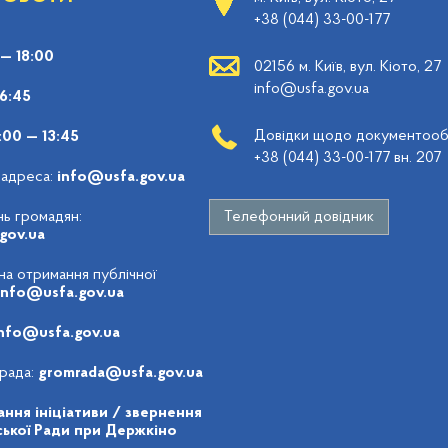
+38 (044) 33-00-177
 — 18:00
02156 м. Київ, вул. Кіото, 27
info@usfa.gov.ua
16:45
Довідки щодо документообі
:00 — 13:45
+38 (044) 33-00-177 вн. 207
 адреса:
info@usfa.gov.ua
ь громадян:
Телефонний довідник
gov.ua
 на отримання публічної
info@usfa.gov.ua
nfo@usfa.gov.ua
рада:
gromrada@usfa.gov.ua
ння ініціативи / звернення
ької Ради при Держкіно