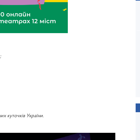
;
их куточків України.