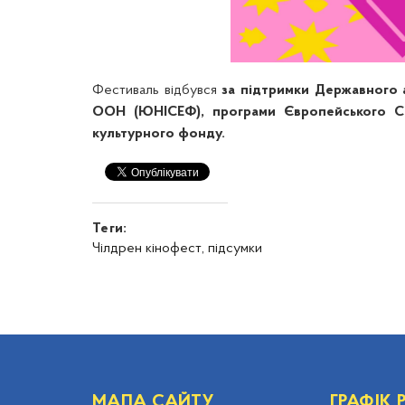
Фестиваль відбувся
за підтримки Державного а
ООН (ЮНІСЕФ), програми Європейського Со
культурного фонду.
Теги:
Чілдрен кінофест,
підсумки
МАПА САЙТУ
ГРАФІК