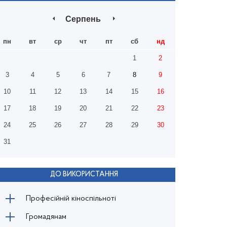
Серпень
пн
вт
ср
чт
пт
сб
нд
1
2
3
4
5
6
7
8
9
10
11
12
13
14
15
16
17
18
19
20
21
22
23
24
25
26
27
28
29
30
31
ДО ВИКОРИСТАННЯ
Професійній кіноспільноті
Громадянам