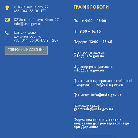
ГРАФІК РОБОТИ
м. Київ, вул. Кіото, 27
+38 (044) 33-00-177
02156 м. Київ, вул. Кіото, 27
Пн-Чт:
9:00 — 18:00
info@usfa.gov.ua
Пт:
9:00 — 16:45
Довідки щодо
документообігу:
+38 (044) 33-00-177 вн. 207
Перерва:
13:00 — 13:45
ТЕЛЕФОННИЙ ДОВІДНИК
Електронна адреса:
info@usfa.gov.ua
Для звернень громадян:
info@usfa.gov.ua
Для запитів на отримання публічної
інформації:
info@usfa.gov.ua
Для медіа:
info@usfa.gov.ua
Громадська рада:
gromrada@usfa.gov.ua
Форма
подання ініціативи /
звернення до Громадської Ради
при Держкіно