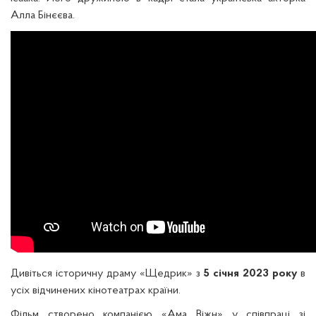
Алла Бінєєва.
Дивіться історичну драму «Щедрик» з
5 січня 2023 року
в
усіх відчинених кінотеатрах країни.
Фільм створено компанією «Ама Віжн» у співпраці зі