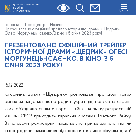
Меню
Головна
Пресцентр
Новини
Презентовано офіційний трейлер історичної драми «Щедрик»
Олесі Моргунець-Ісаєнко. В кіно з 5 січня 2023 року!
ПРЕЗЕНТОВАНО ОФІЦІЙНИЙ ТРЕЙЛЕР
ІСТОРИЧНОЇ ДРАМИ «ЩЕДРИК» ОЛЕСІ
МОРГУНЕЦЬ-ІСАЄНКО. В КІНО З 5
СІЧНЯ 2023 РОКУ!
15.12.2022
Історична драма
«Щедрик»
розповідає про долі трьох
різних за національністю родин: українців, поляків та євреїв,
яких об’єднало спільне горе — війна: на зміну репресивній
машині СРСР приходить каральна система Третього Рейху.
За словами режисерки, національну приналежність тієї чи
іншої родини намагалися відтворити не лише візуально, а й