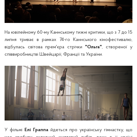
На ювілейному 60-му Каннському тижні критики, що з 7 до 15
липня триває в рамках 74-го Каннського кінофестивалю,
відбулась світова прем'єра стрічки
"Ольга"
, створеної у
співвиробництві Швейцарії, Франції та України.
У фільмі
Елі Граппа
йдеться про українську гімнастку, що