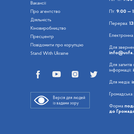
Вакансії
Про агентство
Пт:
9:00 — 
Діяльність
Перерва:
13
Кіновиробництво
Електронна
Пресцентр
Повідомити про корупцію
Для звернен
info@usfa.
Stand With Ukraine
Для запитів
інформації:
Для медіа:
i
Громадська 
Версія для людей
із вадами зору
Форма
пода
до Громадс