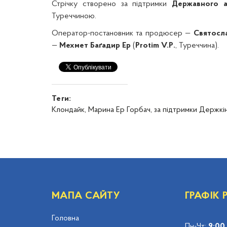
Стрічку створено за підтримки
Державного а
Туреччиною.
Оператор-постановник та продюсер —
Святосл
—
Мехмет Баґадир Ер
(
Protim V.P.
, Туреччина).
Теги:
Клондайк,
Марина Ер Горбач,
за підтримки Держкі
МАПА САЙТУ
ГРАФІК
Головна
Пн-Чт:
9:00