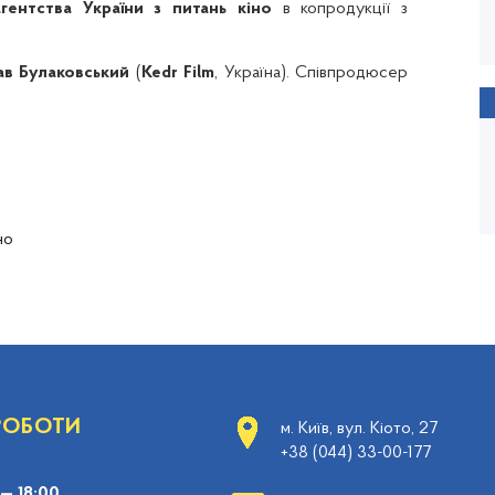
гентства України з питань кіно
в копродукції з
ав Булаковський
(
Kedr Film
, Україна). Співпродюсер
но
 РОБОТИ
м. Київ, вул. Кіото, 27
+38 (044) 33-00-177
 — 18:00