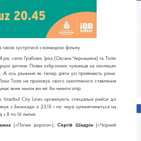
а також зустрітися з командою фільму.
4 рік, село Грабове, Ірка (Оксана Черкашина) та Толік
ершої дитини. Поява озброєних чужинців на околицях
. А ось рішення як тепер діяти усі приймають різне.
. Поки Толік не приховує свого захопленого ставлення
ає яким чином він міг би чинити опір.
 Istanbul City Lines організують спеціальні рейси до
мує з Бююкади о 23:15 і по черзі зупинятиметься на
д з 8 по 16 липня.
шина
(«Погані дороги»),
Сергій Шадрін
(«Чорний