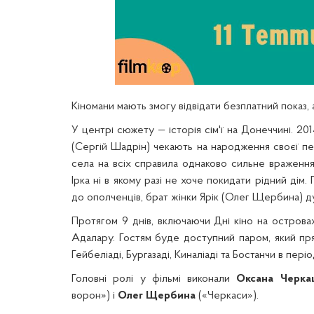
Кіномани мають змогу відвідати безплатний показ, 
У центрі сюжету — історія сім'ї на Донеччині. 201
(Сергій Шадрін) чекають на народження своєї п
села на всіх справила однаково сильне враження
Ірка ні в якому разі не хоче покидати рідний дім
до ополченців, брат жінки Ярік (Олег Щербина) дум
Протягом 9 днів, включаючи Дні кіно на островах,
Адалару. Гостям буде доступний паром, який пря
Гейбеліаді, Бургазаді, Киналіаді та Бостанчи в періо
Головні ролі у фільмі виконали
Оксана Черка
ворон») і
Олег Щербина
(«Черкаси»).