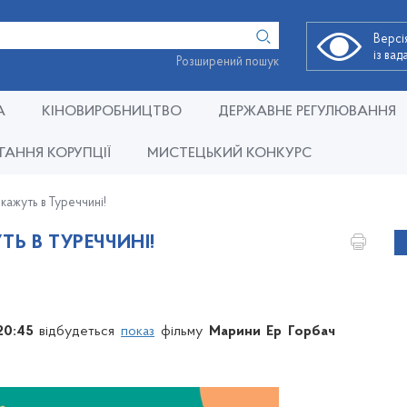
Версі
із ва
Розширений пошук
А
КІНОВИРОБНИЦТВО
ДЕРЖАВНЕ РЕГУЛЮВАННЯ
ГАННЯ КОРУПЦІЇ
МИСТЕЦЬКИЙ КОНКУРС
кажуть в Туреччині!
Ь В ТУРЕЧЧИНІ!
20:45
відбудеться
показ
фільму
Марини Ер Горбач