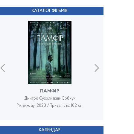
КАТАЛОГ ФІЛЬМІВ
ПАМФІР
Дмитро Сухолиткий-Собчук
Рік виходу: 2023 / Тривалість: 102 хв.
Рік в
КАЛЕНДАР