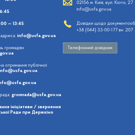
02156 м. Київ, вул. Кіото, 27
info@usfa.gov.ua
16:45
Довідки щодо документообі
:00 — 13:45
+38 (044) 33-00-177 вн. 207
 адреса:
info@usfa.gov.ua
ь громадян:
Телефонний довідник
gov.ua
 на отримання публічної
info@usfa.gov.ua
nfo@usfa.gov.ua
рада:
gromrada@usfa.gov.ua
ння ініціативи / звернення
ької Ради при Держкіно