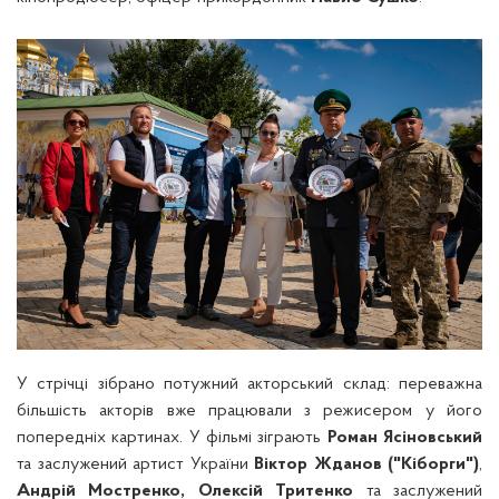
У стрічці зібрано потужний акторський склад: переважна
більшість акторів вже працювали з режисером у його
попередніх картинах. У фільмі зіграють
Роман Ясіновський
та заслужений артист України
Віктор Жданов
("Кіборги")
,
Андрій Мостренко, Олексій Тритенко
та заслужений