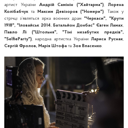
артист України
Андрій Самінін
("Хайтарма")
,
Лорена
Колібабчук
та
Максим Девізоров ("Номери")
. Також у
стрічці з’являться зірка воєнних драм
"Черкаси", "Крути
1918", "Іловайськ 2014. Батальйон Донбас"
Євген Ламах
,
Павло Лі ("Штольня", "Тіні незабутих предків",
"SelfieParty")
, народна артистка України
Лариса Руснак
,
Сергій Фролов, Марія Штофа
та
Зоя Власенко
.