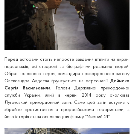
Перед акторами стоїть непросте завдання втілити на екрані
персонажів, які створені за біографіями реальних людей.
О
браз головного героя, командира прикордонного загону
Олександра Авдєєва ґрунтується на персоналії
Дейнеко
Сергія Васильовича
, Голови Державної прикордонної
служби України, який в червні 2014 року очолював
Луганський прикордонний загін. Саме цей загін вступив у
збройне протистояння з проросійськими терористами, а
його історія стала основою для фільму "Мирний-21".