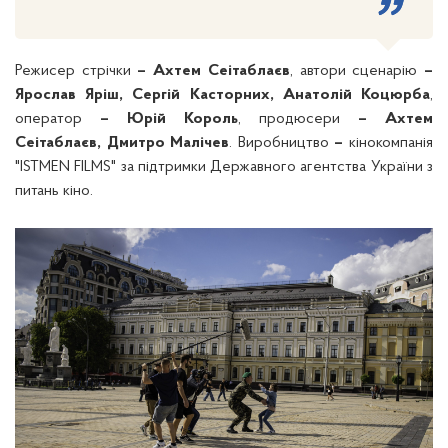
Режисер стрічки
–
Ахтем Сеітаблаєв
, автори сценарію
–
Ярослав Яріш, Сергій Касторних, Анатолій Коцюрба
,
оператор
–
Юрій Король
, п
родюсери
– Ахтем
Сеітаблаєв, Дмитро Малічев
. Виробництво
–
кінокомпанія
"
ISTMEN FILMS" за підтримки Державного агентства України з
питань кіно.