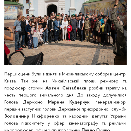
Перші сцени були відзняті в Михайлівському соборі в центрі
Києва. Там же, на Михайлівській площі, режисер та
продюсер стрічки
Ахтем Сеітаблаєв
розбив тарілку на
честь першого знімального дня. До заходу долучилися
Голова Держкіно
Марина Кудерчук
, генерал-майор,
перший заступник голови Державної прикордонної служби
Володимир Нікіфоренко
та н
ародний депутат України,
голова підкомітету у сфері кінематографу та реклами,
кінопродюсер, офіцер-прикордонник
Павло Сушко
.