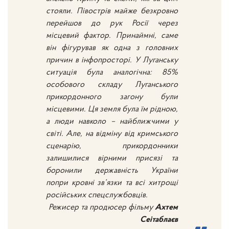
стояли. Півострів майже безкровно
перейшов до рук Росії через
місцевий фактор. Принаймні, саме
він фігурував як одна з головних
причин в інфопросторі.
У Луганську
ситуація була аналогічна: 85%
особового складу Луганського
прикордонного загону були
місцевими. Ця земля була їм рідною,
а люди навколо – найближчими у
світі. Але, на відміну від кримського
сценарію, прикордонники
залишилися вірними присязі та
боронили державність України
попри кровні зв’язки та всі хитрощі
російських спецслужбовців.
Режисер та продюсер фільму
Ахтем
Сеітаблаєв