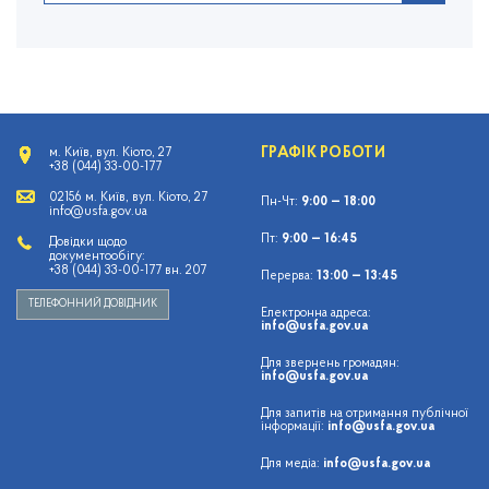
ГРАФІК РОБОТИ
м. Київ, вул. Кіото, 27
+38 (044) 33-00-177
02156 м. Київ, вул. Кіото, 27
Пн-Чт:
9:00 — 18:00
info@usfa.gov.ua
Пт:
9:00 — 16:45
Довідки щодо
документообігу:
+38 (044) 33-00-177 вн. 207
Перерва:
13:00 — 13:45
ТЕЛЕФОННИЙ ДОВІДНИК
Електронна адреса:
info@usfa.gov.ua
Для звернень громадян:
info@usfa.gov.ua
Для запитів на отримання публічної
інформації:
info@usfa.gov.ua
Для медіа:
info@usfa.gov.ua