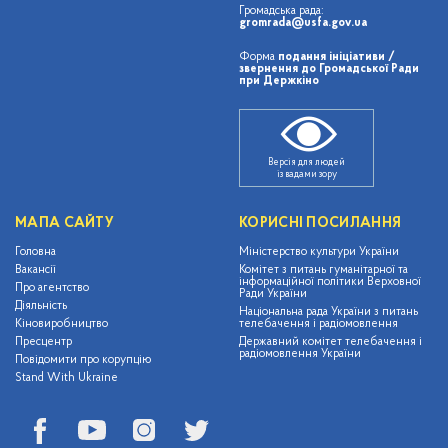
Громадська рада:
gromrada@usfa.gov.ua
Форма
подання ініціативи /
звернення до Громадської Ради
при Держкіно
Версія для людей
із вадами зору
МАПА САЙТУ
КОРИСНІ ПОСИЛАННЯ
Головна
Міністерство культури України
Вакансії
Комітет з питань гуманітарної та
інформаційної політики Верховної
Про агентство
Ради України
Діяльність
Національна рада України з питань
Кіновиробництво
телебачення і радіомовлення
Пресцентр
Державний комітет телебачення і
радіомовлення України
Повідомити про корупцію
Stand With Ukraine