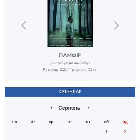
ПАМФІР
Дмитро Сухолиткий-Собчук
Рік виходу: 2023 / Тривалість: 102 хв.
КАЛЕНДАР
Серпень
пн
вт
ср
чт
пт
сб
нд
1
2