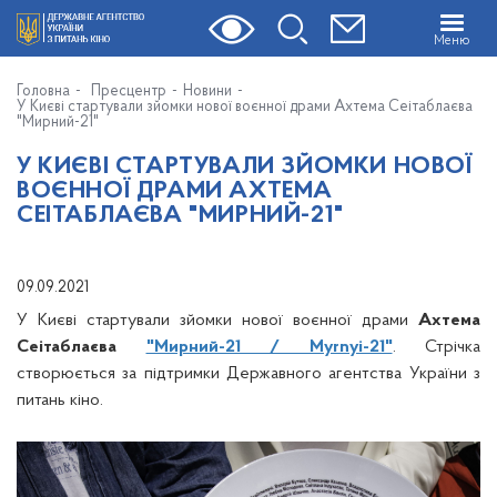
Меню
Головна
Пресцентр
Новини
У Києві стартували зйомки нової воєнної драми Ахтема Сеітаблаєва
"Мирний-21"
У КИЄВІ СТАРТУВАЛИ ЗЙОМКИ НОВОЇ
ВОЄННОЇ ДРАМИ АХТЕМА
СЕІТАБЛАЄВА "МИРНИЙ-21"
09.09.2021
У Києві стартували зйомки нової воєнної драми
Ахтема
Сеітаблаєва
"Мирний-21 / Myrnyi-21"
. Стрічка
створюється за підтримки Державного агентства України з
питань кіно.