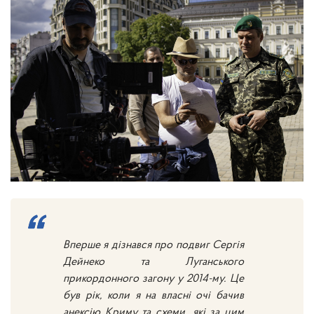
Вперше я дізнався про подвиг Сергія
Дейнеко та Луганського
прикордонного загону у 2014-му. Це
був рік, коли я на власні очі бачив
анексію Криму та схеми, які за цим