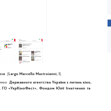
ese
(
Largo Marcello Mastroianni, 1
).
имки
Державного агентства України з питань кіно,
і, ГО «УкрКіноФест», Фондом Юлії Ігнатченко та