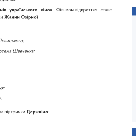
нів українського кіно»
. Фільмом-відкриттям стане
ки
Жанни Озірної
.
евицького;
ртема Шевченка;
я;
.
ПОВОДИР
Олесь Санін
за підтримки
Держкіно
:
Рік виходу: 2013 / Тривалість: 122 хв.