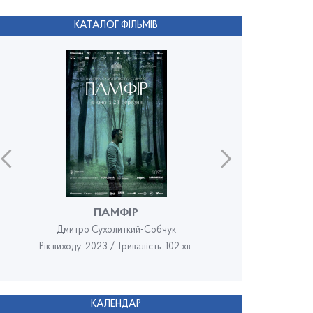
КАТАЛОГ ФІЛЬМІВ
ПАМФІР
Дмитро Сухолиткий-Собчук
Рік виходу: 2023 / Тривалість: 102 хв.
Рік в
КАЛЕНДАР