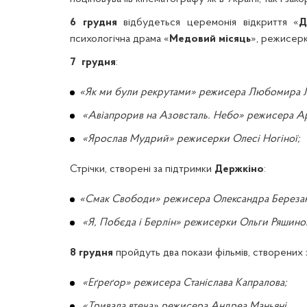
6
грудня
відбудеться церемонія відкриття «
Д
психологічна драма «
Медовий місяць
», режисер
7 грудня
:
«Як ми були рекрутами» режисера Любомира Л
«Авіапрорив на Азовсталь. Небо» режисера А
«Ярослав Мудрий» режисерки Олесі Ногіної;
Стрічки, створені за підтримки
Держкіно
:
«Смак Свободи» режисера Олександра Березан
«Я, Побєда і Берлін» режисерки Ольги Ряшиної
8 грудня
пройдуть два покази фільмів, створених 
«Еґреґор» режисера Станіслава Капралова;
«Тривала втеча» режисера Андреа Маньяні.