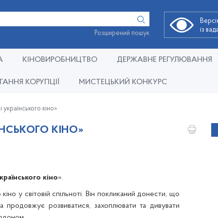
Версі
із ва
Розширений пошук
А
КІНОВИРОБНИЦТВО
ДЕРЖАВНЕ РЕГУЛЮВАННЯ
ГАННЯ КОРУПЦІЇ
МИСТЕЦЬКИЙ КОНКУРС
і українського кіно»
ЇНСЬКОГО КІНО»
країнського кіно
».
кіно у світовій спільноті. Він покликаний донести, що
та продовжує розвиватися, захоплювати та дивувати
ордоном.