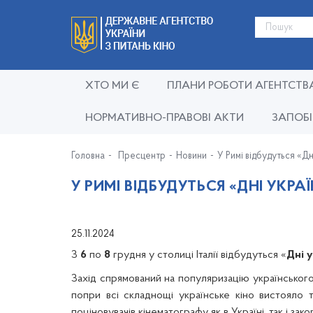
ХТО МИ Є
ПЛАНИ РОБОТИ АГЕНТСТВ
НОРМАТИВНО-ПРАВОВІ АКТИ
ЗАПОБІ
Головна
Пресцентр
Новини
У Римі відбудуться «Дн
У РИМІ ВІДБУДУТЬСЯ «ДНІ УКРА
25.11.2024
З
6
по
8
грудня у столиці Італії відбудуться «
Дні у
Захід спрямований на популяризацію українського 
попри всі складнощі українське кіно вистояло 
поціновувачів кінематографу як в Україні, так і зак