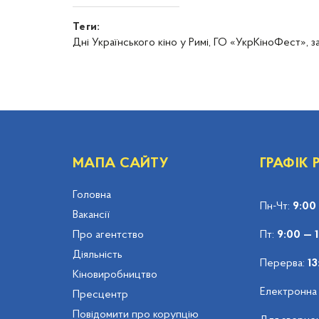
Теги:
Дні Українського кіно у Римі,
ГО «УкрКіноФест»,
з
МАПА САЙТУ
ГРАФІК
Головна
Пн-Чт:
9:00
Вакансії
Про агентство
Пт:
9:00 — 
Діяльність
Перерва:
13
Кіновиробництво
Електронна
Пресцентр
Повідомити про корупцію