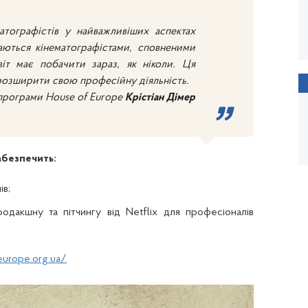
атографістів у найважливіших аспектах
аються кінематографістами, сповненими
віт має побачити зараз, як ніколи. Ця
розширити свою професійну діяльність.
програми House of Europe
Крістіан Дімер
безпечить:
ів;
одакшну та пітчингу від Netflix для професіоналів
feurope.org.ua/