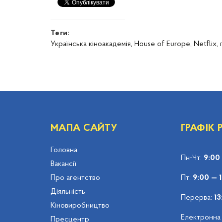
Теги:
Українська кіноакадемія,
House of Europe,
Netflix,
МАПА САЙТУ
ГРАФІК
Головна
Пн-Чт:
9:00
Вакансії
Про агентство
Пт:
9:00 — 
Діяльність
Перерва:
13
Кіновиробництво
Електронна
Пресцентр