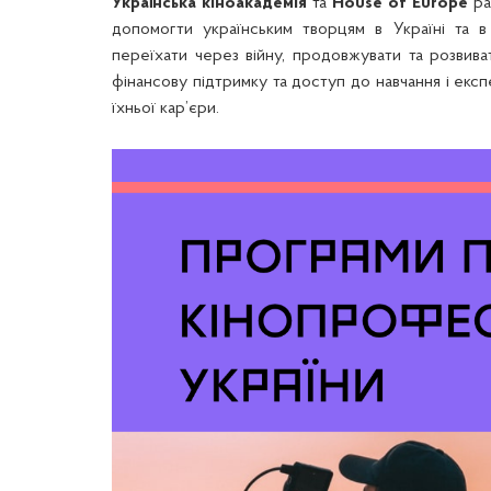
Українська кіноакадемія
та
House of Europe
ра
допомогти українським творцям в Україні та в
переїхати через війну, продовжувати та розвив
фінансову підтримку та доступ до навчання і експе
їхньої кар’єри.