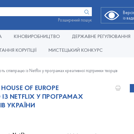
Версі
із ва
Розширений пошук
А
КІНОВИРОБНИЦТВО
ДЕРЖАВНЕ РЕГУЛЮВАННЯ
ГАННЯ КОРУПЦІЇ
МИСТЕЦЬКИЙ КОНКУРС
ть співпрацю із Netflix у програмах креативної підтримки творців
 HOUSE OF EUROPE
З NETFLIX У ПРОГРАМАХ
ІВ УКРАЇНИ