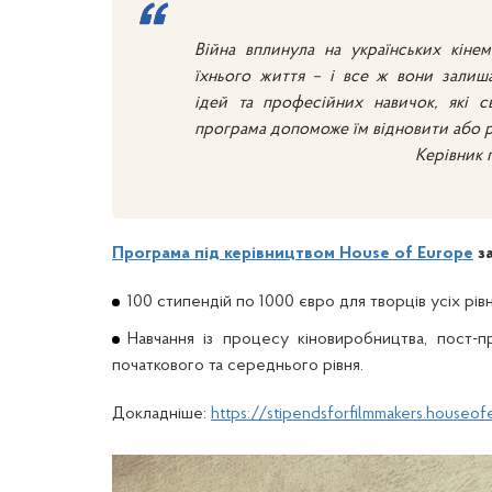
Війна вплинула на українських кінем
їхнього життя – і все ж вони залиш
ідей та професійних навичок, які с
програма допоможе їм відновити або 
Керівник 
Програма під керівництвом House of Europe
за
100
стипендій по 1000 євро для творців усіх рівн
Навчання із процесу кіновиробництва, пост-пр
початкового та середнього рівня.
Докладніше:
https://stipendsforfilmmakers.houseo