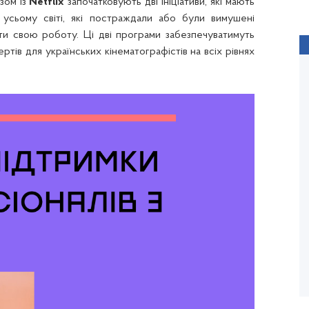
зом із
Netflix
започатковують дві ініціативи, які мають
 усьому світі, які постраждали або були вимушені
ати свою роботу.
Ці дві програми забезпечуватимуть
ртів для українських кінематографістів на всіх рівнях
ПОВОДИР
Олесь Санін
Рік виходу: 2013 / Тривалість: 122 хв.