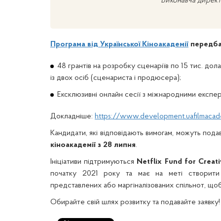
Виконавча директ
Програма від Української Кіноакадемії
передба
48 грантів на розробку сценаріїв по 15 тис. до
із двох осіб (сценариста і продюсера);
Ексклюзивні онлайн сесії з міжнародними експерт
Докладніше:
https://www.development.uafilmacad
Кандидати, які відповідають вимогам, можуть пода
кіноакадемії
з 28 липня
.
Ініціативи підтримуються
Netflix Fund for Creati
початку 2021 року та має на меті створит
представлених або маргіналізованих спільнот, щоб 
Обирайте свій шлях розвитку та подавайте заявку!