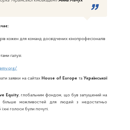
орка Української кіноакадемії
Анна Мачух
чає:
ларів кожен для команд досвідчених кінопрофесіоналів
ами галузі.
emy.org/
вати заявки на сайтах
House of Europe
та
Української
ve Equity
, глобальним фондом, що був запущений на
и більше можливостей для людей з недостатньо
їхні голоси були почуті.