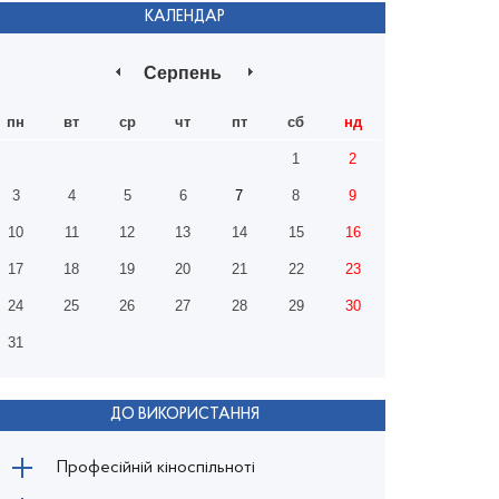
КАЛЕНДАР
Серпень
пн
вт
ср
чт
пт
сб
нд
1
2
3
4
5
6
7
8
9
10
11
12
13
14
15
16
17
18
19
20
21
22
23
24
25
26
27
28
29
30
31
ДО ВИКОРИСТАННЯ
Професійній кіноспільноті