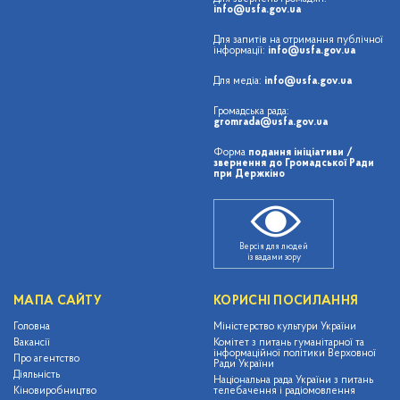
info@usfa.gov.ua
Для запитів на отримання публічної
інформації:
info@usfa.gov.ua
Для медіа:
info@usfa.gov.ua
Громадська рада:
gromrada@usfa.gov.ua
Форма
подання ініціативи /
звернення до Громадської Ради
при Держкіно
Версія для людей
із вадами зору
МАПА САЙТУ
КОРИСНІ ПОСИЛАННЯ
Головна
Міністерство культури України
Вакансії
Комітет з питань гуманітарної та
інформаційної політики Верховної
Про агентство
Ради України
Діяльність
Національна рада України з питань
Кіновиробництво
телебачення і радіомовлення