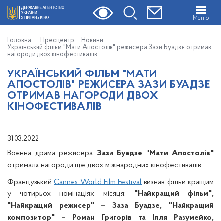
Меню
Головна
Пресцентр
Новини
Український фільм "Мати Апостолів" режисера Зази Буадзе отримав
нагороди двох кінофестивалів
УКРАЇНСЬКИЙ ФІЛЬМ "МАТИ
АПОСТОЛІВ" РЕЖИСЕРА ЗАЗИ БУАДЗЕ
ОТРИМАВ НАГОРОДИ ДВОХ
КІНОФЕСТИВАЛІВ
31.03.2022
Воєнна драма режисера
Зази Буадзе "Мати Апостолів"
отримала нагороди ще двох міжнародних кінофестивалів.
Французький
Cannes World Film Festival
визнав фільм кращим
у чотирьох номінаціях місяця:
"Найкращий фільм",
"Найкращий режисер" – Заза Буадзе, "Найкращий
композитор" – Роман Григорів та Ілля Разумейко,