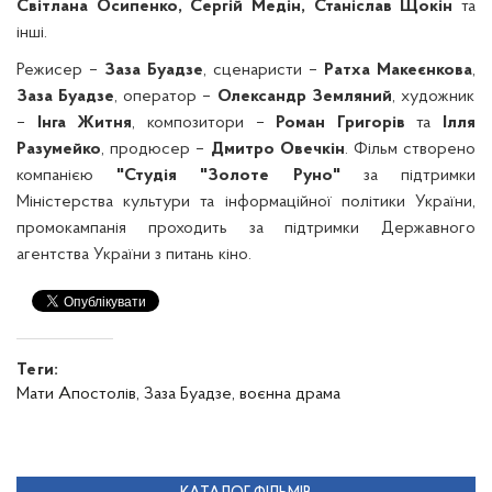
Світлана Осипенко, Сергій Медін, Станіслав Щокін
та
інші.
Режисер –
Заза Буадзе
, сценаристи –
Ратха Макеєнкова
,
Заза Буадзе
, оператор –
Олександр Земляний
, художник
–
Інга Житня
, композитори –
Роман Григорів
та
Ілля
Разумейко
, продюсер –
Дмитро Овечкін
. Фільм створено
компанією
"Студія "Золоте Руно"
за підтримки
Міністерства культури та інформаційної політики України,
промокампанія проходить за підтримки Державного
агентства України з питань кіно.
Теги:
Мати Апостолів,
Заза Буадзе,
воєнна драма