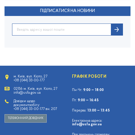
ПІДПИСАТИСЯ НА НОВИНИ
ГРАФІК РОБОТИ
м. Київ, вул. Кіото, 27
+38 (044) 33-00-177
02156 м. Київ, вул. Кіото, 27
Пн-Чт:
9:00 — 18:00
info@usfa.gov.ua
Пт:
9:00 — 16:45
Довідки щодо
документообігу:
+38 (044) 33-00-177 вн. 207
Перерва:
13:00 — 13:45
ТЕЛЕФОННИЙ ДОВІДНИК
Електронна адреса:
info@usfa.gov.ua
Для звернень громадян: