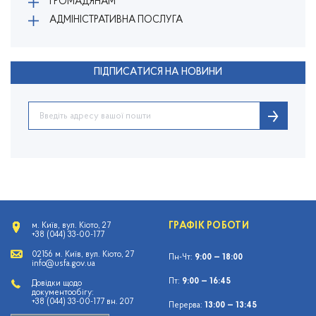
ГРОМАДЯНАМ
АДМІНІСТРАТИВНА ПОСЛУГА
ПІДПИСАТИСЯ НА НОВИНИ
ГРАФІК РОБОТИ
м. Київ, вул. Кіото, 27
+38 (044) 33-00-177
02156 м. Київ, вул. Кіото, 27
Пн-Чт:
9:00 — 18:00
info@usfa.gov.ua
Пт:
9:00 — 16:45
Довідки щодо
документообігу:
+38 (044) 33-00-177 вн. 207
Перерва:
13:00 — 13:45