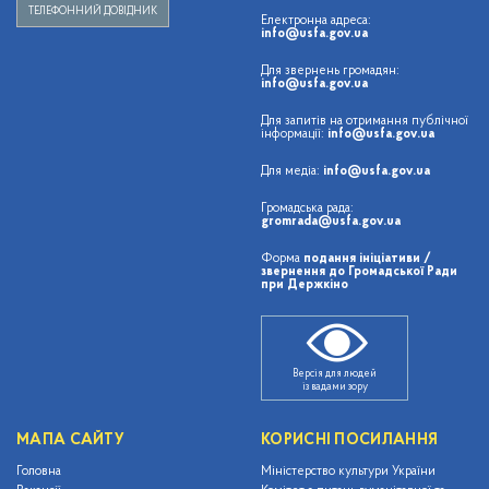
ТЕЛЕФОННИЙ ДОВІДНИК
Електронна адреса:
info@usfa.gov.ua
Для звернень громадян:
info@usfa.gov.ua
Для запитів на отримання публічної
інформації:
info@usfa.gov.ua
Для медіа:
info@usfa.gov.ua
Громадська рада:
gromrada@usfa.gov.ua
Форма
подання ініціативи /
звернення до Громадської Ради
при Держкіно
Версія для людей
із вадами зору
МАПА САЙТУ
КОРИСНІ ПОСИЛАННЯ
Головна
Міністерство культури України