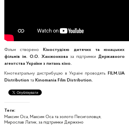
Фільм створено
Кіностудією дитячих та юнацьких
фільмів ім. О.О. Ханжонкова
за підтримки
Державного
агентства України з питань кіно.
Кінотеатральну дистрибуцію в Україні проводять
FILM.UA
Distribution
та
Kinomania Film Distribution.
Теги:
Максим Оса,
Максим Оса та золото Песиголовця,
Мирослав Латик,
за підтримки Держкіно