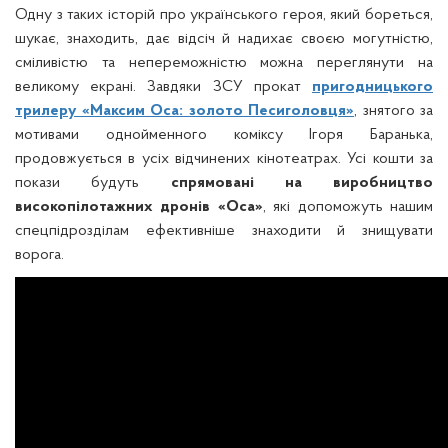
Одну з таких історій про українського героя, який бореться,
шукає, знаходить, дає відсіч й надихає своєю могутністю,
сміливістю та непереможністю можна переглянути на
великому екрані. Завдяки ЗСУ прокат
пригодницького
трилеру «Максим Оса: золото Песиголовця»
, знятого за
мотивами однойменного коміксу Ігоря Баранька,
продовжується в усіх відчинених кінотеатрах. Усі кошти за
покази будуть
спрямовані на виробництво
високопілотажних дронів «Оса»
, які допоможуть нашим
спецпідрозділам ефективніше знаходити й знищувати
ворога.