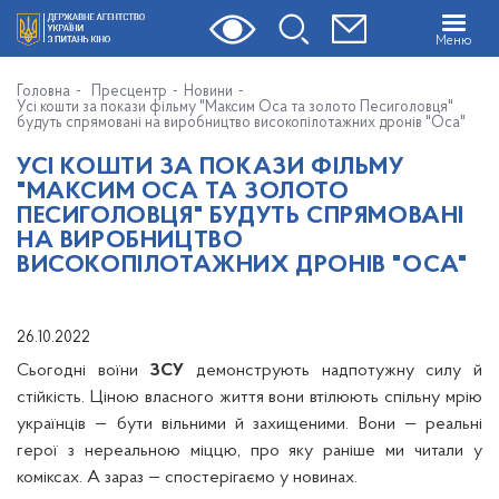
Меню
Головна
Пресцентр
Новини
Усі кошти за покази фільму "Максим Оса та золото Песиголовця"
будуть спрямовані на виробництво високопілотажних дронів "Оса"
УСІ КОШТИ ЗА ПОКАЗИ ФІЛЬМУ
"МАКСИМ ОСА ТА ЗОЛОТО
ПЕСИГОЛОВЦЯ" БУДУТЬ СПРЯМОВАНІ
НА ВИРОБНИЦТВО
ВИСОКОПІЛОТАЖНИХ ДРОНІВ "ОСА"
26.10.2022
Сьогодні воїни
ЗСУ
демонструють надпотужну силу й
стійкість. Ціною власного життя вони втілюють спільну мрію
українців — бути вільними й захищеними. Вони — реальні
герої з нереальною міццю, про яку раніше ми читали у
коміксах. А зараз — спостерігаємо у новинах.