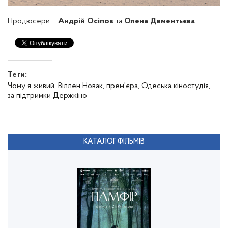
Продюсери –
Андрій Осіпов
та
Олена Дементьєва
.
Теги:
Чому я живий,
Віллен Новак,
прем'єра,
Одеська кіностудія,
за підтримки Держкіно
КАТАЛОГ ФІЛЬМІВ