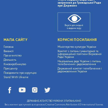
Форма
подання ініціативи /
звернення до Громадської Ради
при Держкіно
Версія для людей
із вадами зору
МАПА САЙТУ
КОРИСНІ ПОСИЛАННЯ
Головна
Міністерство культури України
Вакансії
Комітет з питань гуманітарної та
інформаційної політики Верховної
Про агентство
Ради України
Діяльність
Національна рада України з питань
Кіновиробництво
телебачення і радіомовлення
Пресцентр
Державний комітет телебачення і
радіомовлення України
Повідомити про корупцію
Stand With Ukraine
ДЕРЖАВНЕ АГЕНТСТВО УКРАЇНИ З ПИТАНЬ КІНО
Весь контент доступний за ліцензією Creative Commons Attribution 4.0 International license,