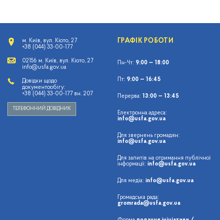
ГРАФІК РОБОТИ
м. Київ, вул. Кіото, 27
+38 (044) 33-00-177
02156 м. Київ, вул. Кіото, 27
Пн-Чт:
9:00 — 18:00
info@usfa.gov.ua
Пт:
9:00 — 16:45
Довідки щодо
документообігу:
+38 (044) 33-00-177 вн. 207
Перерва:
13:00 — 13:45
ТЕЛЕФОННИЙ ДОВІДНИК
Електронна адреса:
info@usfa.gov.ua
Для звернень громадян:
info@usfa.gov.ua
Для запитів на отримання публічної
інформації:
info@usfa.gov.ua
Для медіа:
info@usfa.gov.ua
Громадська рада:
gromrada@usfa.gov.ua