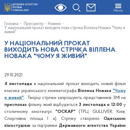
Меню
Головна
Пресцентр
Новини
У національний прокат виходить нова стрічка Віллена Новака "Чому я
живий"
У НАЦІОНАЛЬНИЙ ПРОКАТ
ВИХОДИТЬ НОВА СТРІЧКА ВІЛЛЕНА
НОВАКА "ЧОМУ Я ЖИВИЙ"
29.10.2021
4 листопада
в національний прокат виходить новий фільм
класика українського кінематографа
Віллена Новака
"Чому
я живий"
.
Творці стрічки запрошують представників ЗМІ на
преспоказ
фільму
, який відбудеться
3 листопада о 12:00
у
столичному кінотеатрі
"ОСКАР"
(ТРЦ GULLIVER, Київ,
Спортивна площа 1 а). Стрічку створено
Одеською
кіностудією
за підтримки
Державного агентства України