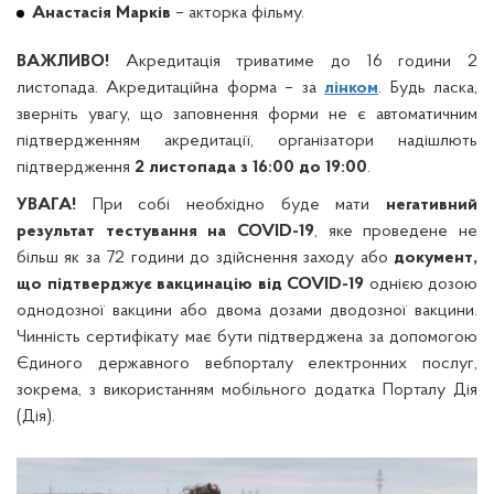
Анастасія Марків
– акторка фільму.
ВАЖЛИВО!
Акредитація триватиме до 16 години 2
листопада. Акредитаційна форма – за
лінком
. Будь ласка,
зверніть увагу, що заповнення форми не є автоматичним
підтвердженням акредитації, організатори надішлють
підтвердження
2 листопада з 16:00 до 19:00
.
УВАГА!
При собі необхідно буде мати
негативний
результат тестування на COVID-19
, яке проведене не
більш як за 72 години до здійснення заходу або
документ,
що підтверджує вакцинацію від COVID-19
однією дозою
однодозної вакцини або двома дозами дводозної вакцини.
Чинність сертифікату має бути підтверджена за допомогою
Єдиного державного вебпорталу електронних послуг,
зокрема, з використанням мобільного додатка Порталу Дія
(Дія).