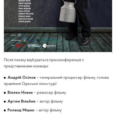
Після показу відбудеться пресконференція з
представниками команди:
Андрій Осіпов
– генеральний продюсер фільму, голова
правління Одеської кіностудії
Віллен Новак
– режисер фільму
Артем Вільбик
– актор фільму
Роланд Мішко
– актор фільму