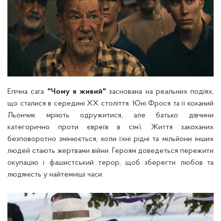
Епічна сага
"Чому я живий"
заснована на реальних подіях,
що сталися в середині XX століття. Юні Фрося та її коханий
Льончик мріють одружитися, але батько дівчини
категорично проти євреїв в сім’ї. Життя закоханих
безповоротно змінюється, коли їхні рідні та мільйони інших
людей стають жертвами війни. Героям доведеться пережити
окупацію і фашистський терор, щоб зберегти любов та
людяність у найтемніші часи.