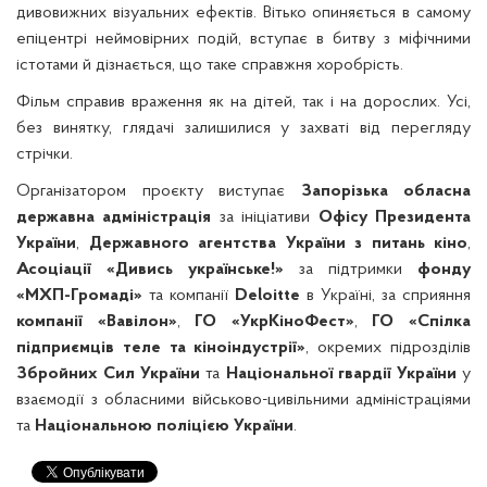
дивовижних візуальних ефектів. Вітько опиняється в самому
епіцентрі неймовірних подій, вступає в битву з міфічними
істотами й дізнається, що таке справжня хоробрість.
Фільм справив враження як на дітей, так і на дорослих. Усі,
без винятку, глядачі залишилися у захваті від перегляду
стрічки.
Організатором проєкту виступає
Запорізька обласна
державна адміністрація
за ініціативи
Офісу Президента
України
,
Державного агентства України з питань кіно
,
Асоціації «Дивись українське!»
за підтримки
фонду
«МХП-Громаді»
та компанії
Deloitte
в Україні, за сприяння
компанії «Вавілон»
,
ГО «УкрКіноФест»
,
ГО «Спілка
підприємців теле та кіноіндустрії»
, окремих підрозділів
Збройних Сил України
та
Національної гвардії України
у
взаємодії з обласними військово-цивільними адміністраціями
та
Національною поліцією України
.