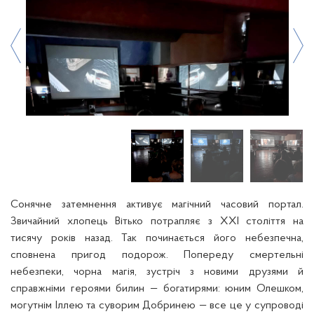
Сонячне затемнення активує магічний часовий портал.
Звичайний хлопець Вітько потрапляє з XXI століття на
тисячу років назад. Так починається його небезпечна,
сповнена пригод подорож. Попереду смертельні
небезпеки, чорна магія, зустріч з новими друзями й
справжніми героями билин — богатирями: юним Олешком,
могутнім Іллею та суворим Добринею — все це у супроводі