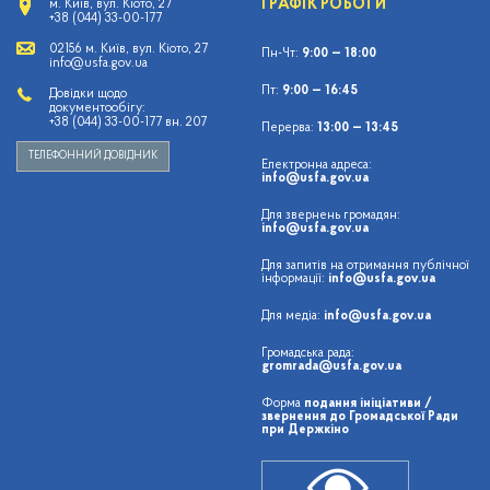
ГРАФІК РОБОТИ
м. Київ, вул. Кіото, 27
+38 (044) 33-00-177
02156 м. Київ, вул. Кіото, 27
Пн-Чт:
9:00 — 18:00
info@usfa.gov.ua
Пт:
9:00 — 16:45
Довідки щодо
документообігу:
+38 (044) 33-00-177 вн. 207
Перерва:
13:00 — 13:45
ТЕЛЕФОННИЙ ДОВІДНИК
Електронна адреса:
info@usfa.gov.ua
Для звернень громадян:
info@usfa.gov.ua
Для запитів на отримання публічної
інформації:
info@usfa.gov.ua
Для медіа:
info@usfa.gov.ua
Громадська рада:
gromrada@usfa.gov.ua
Форма
подання ініціативи /
звернення до Громадської Ради
при Держкіно