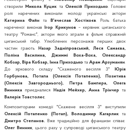
створили
Микола Куцик
та
Олексій Приходько
. Головні
ролі наречених виконали молоді українські актори
Катерина Файн
та
В'ячеслав Хостікоєв
. Роль батька
нареченої виконав
Ігор Крикунов
– керівник циганського
театру "Романс", актори якого зіграли в фільмі справжній
циганський табір. Улюблених персонажів перших двох
частин грають
Назар Задніпровський, Леся Самаєва,
Поліна Василина, Джиммі Воха-Воха, Олександр
Кобзар, Віра Кобзар, Інна Приходько
та
Арам Арзуманян
.
До зіркового складу "Скаженого весілля 3"
Юрія
Горбунова, Потапа (Олексія Потапенко), Позитива
(Олексія Завгороднього), Петра Бампера, Олега
Винника
приєдналися
Надія Мейхер, Анна Трінчер
та
Валерія Товстолес
.
Композиторами комедії "Скажене весілля 3" виступили
Олексій Потапенко (Потап), Володимир Кагарлик
та
Дмитро Степанов.
Вже традиційно для франшизи співає
Олег Винник
, цього разу у супроводі циганського театру