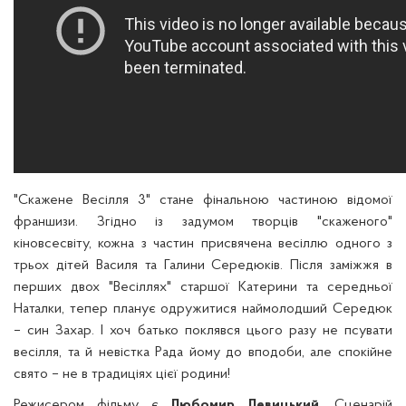
"Скажене Весілля 3" стане фінальною частиною відомої
франшизи. Згідно із задумом творців "скаженого"
кіновсесвіту, кожна з частин присвячена весіллю одного з
трьох дітей Василя та Галини Середюків. Після заміжжя в
перших двох "Весіллях" старшої Катерини та середньої
Наталки, тепер планує одружитися наймолодший Середюк
– син Захар. І хоч батько поклявся цього разу не псувати
весілля, та й невістка Рада йому до вподоби, але спокійне
свято – не в традиціях цієї родини!
Режисером фільму є
Любомир Левицький
. Сценарій