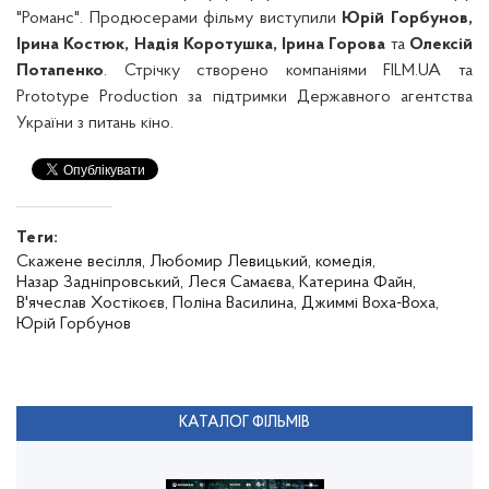
"Романс". Продюсерами фільму виступили
Юрій Горбунов,
Ірина Костюк, Надія Коротушка,
Ірина Горова
та
Олексій
Потапенко
. Стрічку створено компаніями FILM.UA та
Prototype Production за підтримки Державного агентства
України з питань кіно.
Теги:
Скажене весілля,
Любомир Левицький,
комедія,
Назар Задніпровський,
Леся Самаєва,
Катерина Файн,
В'ячеслав Хостікоєв,
Поліна Василина,
Джиммі Воха-Воха,
Юрій Горбунов
КАТАЛОГ ФІЛЬМІВ