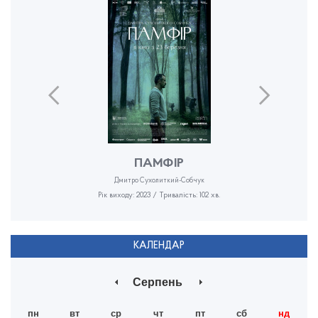
ПАМФІР
Дмитро Сухолиткий-Собчук
Рік виходу: 2023 / Тривалість: 102 хв.
КАЛЕНДАР
Серпень
пн
вт
ср
чт
пт
сб
нд