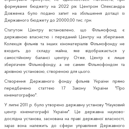
формуванні бюджету на 2022 рік Центром Олександра
Довженка було подано запит на збільшення дотації із
Державного бюджету до 20000,00 тис. грн.
Статутом Центру встановлено, що Фільмофонд є
державною власністю і переданий Центру на зберігання.
Колекція фільмів та інших кіноматеріалів Фільмофонду не
входить до складу майна, яке відображається у
самостійному балансі центру. Отже, Центр є лише
зберігачем Фільмофонду, а не самим Фільмофондом та
архівною установою, створеною для цього.
Створення Державного фонду фільмів України прямо
передбачено статтею 17 Закону України "Про
кінематографію".
У липні 2011 р. було утворено державну установу "Науковий
центр кінематографії України"
.
Це державна науково-
дослідна установа, заснована на праві державної власності,
зараз вона належить до сфери управління Державного