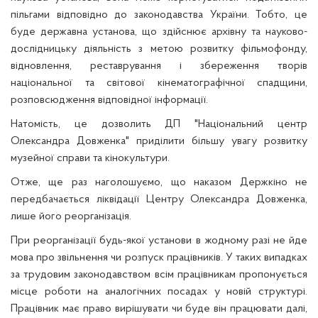
пільгами відповідно до законодавства України. Тобто, це
буде державн
а установа
, що здійснює архівну та науково-
дослідницьку діяльність з метою розвитку фільмофонду,
відновлення, реставрування і збереження творів
національної та світової кінематографічної спадщини,
розповсюдження відповідної інформації.
Натомість, це дозволить ДП "Національний центр
Олександра Довженка" приділити більшу увагу розвитку
музейної справи та кінокультури.
Отже, ще раз наголошуємо, що наказом Держкіно не
передбачається ліквідації Центру Олександра Довженка,
лише його реорганізація.
При реорганізації будь-якої установи в жодному разі не йде
мова про звільнення чи розпуск працівників. У таких випадках
за трудовим законодавством всім працівникам пропонується
місце роботи на аналогічних посадах у новій структурі.
Працівник має право вирішувати чи буде він працювати далі,