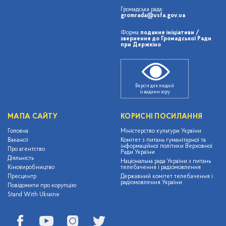
Громадська рада:
gromrada@usfa.gov.ua
Форма
подання ініціативи /
звернення до Громадської Ради
при Держкіно
Версія для людей
із вадами зору
МАПА САЙТУ
КОРИСНІ ПОСИЛАННЯ
Головна
Міністерство культури України
Вакансії
Комітет з питань гуманітарної та
інформаційної політики Верховної
Про агентство
Ради України
Діяльність
Національна рада України з питань
Кіновиробництво
телебачення і радіомовлення
Пресцентр
Державний комітет телебачення і
радіомовлення України
Повідомити про корупцію
Stand With Ukraine