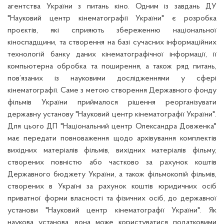
агентства України з питань кіно.
Одним із завдань ДУ
"Науковий центр кінематографії України" є розробка
проєктів
, які сприяють збереженню національної
кіноспадщини, та створення на базі сучасних інформаційних
технологій банку даних кінематографічної інформації, її
компьютерна обробка та поширення, а також ряд питань,
пов’язаних
і
з науковими дослідженнями у сфері
кінематографії.
Саме з метою створення
Державного фонду
фільмів України
приймалося рішення
реорганізувати
державну установу "Науковий центр кінематографії України".
Для цього ДП "Національний центр Олександра Довженка"
має передати повноваження щодо архівування комплектів
вихідних матеріалів фільмів, вихідних матеріалів фільму,
створених повністю або частково за рахунок коштів
Державного бюджету України, а також фільмокопій фільмів,
створених в Україні за рахунок коштів юридичних осіб
приватної форми власності та фізичних осіб, до державної
установи "Науковий центр кінематографії України". Як
наукова установа, вона може користуватися податковими