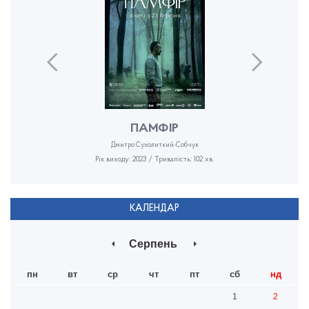
ПАМФІР
Дмитро Сухолиткий-Собчук
Рік виходу: 2023 / Тривалість: 102 хв.
КАЛЕНДАР
Серпень
пн
вт
ср
чт
пт
сб
нд
1
2