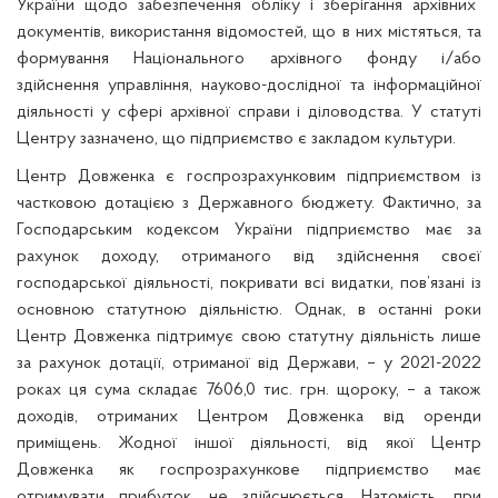
України
щодо забезпечення обліку і зберігання архівних
документів, використання відомостей, що в них містяться, та
формування Національного архівного фонду і/або
здійснення управління, науково-дослідної та інформаційної
діяльності у сфері архівної справи і діловодства.
У статуті
Центру зазначено, що підприємство є закладом культури.
Центр Довженка є госпрозрахунковим підприємством із
частковою дотацією з Державного бюджету. Фактично, за
Господарським кодексом України підприємство має за
рахунок доходу, отриманого від здійснення своєї
господарської діяльності, покривати всі видатки, пов’язані із
основною статутною діяльністю. Однак, в останні роки
Центр Довженка підтримує свою статутну діяльність лише
за рахунок дотації, отриманої від Держави, – у 2021-2022
роках ця сума складає 7606,0 тис. грн. щороку, – а також
доходів, отриманих Центром Довженка від оренди
приміщень. Жодної іншої діяльності, від якої Центр
Довженка як госпрозрахункове підприємство має
отримувати прибуток, не здійснюється. Натомість, при