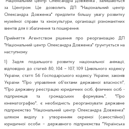
"Національний центр Олександра Довженка"
, залишаються
за Центром. Ц
е дозволить ДП "Національний центр
Олександра Довженка" приділити більшу увагу розвитку
музейної справи та кінокультури,
організації різноманітних
івент
ів для її збагачення та поширення
.
Прийняття Агентством рішення про реорганізацію ДП
"Національний центр Олександра Довженка" ґрунтується на
наступному.
1) Задля подальшого розвитку національної анімації,
відповідно до статей 80, 104 – 107, 109 Цивільного кодексу
України, статті 56 Господарського кодексу України, законів
України
"
Про управління об'єктами державної власності",
"Про державну реєстрацію юридичних осіб, фізичних осіб -
підприємців та громадських формувань", "Про
кінематографію", є необхідність реорганізувати державне
підприємство "Національний центр Олександра Довженка"
шляхом виділу з утворенням окремої (самостійної)
юридичної особи – державного підприємства "Українська