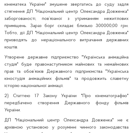
кінематека України" змушене звертатись до суду задля
стягнення ДП "Національний центр Олександра Довженка"
заборгованості, пов’язаної з утриманням нежитлових
приміщень. Зараз борг складає близько 300000,00 грн.
Тобто, дії ДП "Національний центр Олександра Довженка"
призводять до нераціонального витрачання державних
коштів.
Утворене державне підприємство "Українська анімаційна
студія" буде правонаступником майнових та немайнових
прав та обов’язків Державного підприємства "Українська
кіностудія анімаційних фільмів" та продовжить славетну
історію національної анімації.
2) Статтею 17 Закону України "Про кінематографію"
передбачено створення Державного фонду фільмів
України.
ДП "Національний центр Олександра Довженка" не є
архівною установою у розумінні чинного законодавства