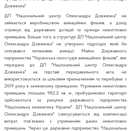
Довженка".
ДП "Національний центр Олександра Довженка" не
займається виробництвом анімаційних фільмів, а дохід
отримує від державних дотацій та оренди нежитлових
приміщень. Більше того, в структурі ДП "Національний центр
Олександра Довженка" не утворено підрозділ, який би
опікувався питаннями анімації. Майно Державного
підприємства "Українська кіностудія анімаційних фільмів", яке
передано до ДП "Національний центр Олександра
Довженка" на підставі передавального акта, не
використовується за цільовим призначенням
та
перебуває з
2019 року в зачиненому приміщенні. Утримання нежитлових
приміщень площею 982,2 кв. м., прибудинкової території
здійснюється за рахунок державного підприємства
"Національна кінематека України". ДП "Національний центр
Олександра Довженка" самоусувається від компенсації
витрат, пов’язаних з утриманням даних нежитлових
приміщень. Через це державне підприємство "Національна