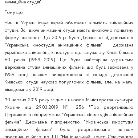
анімаційна студія".
Тому що:
Нині в Україні існує вкрай обмежена кількість анімаційних
студій. Всі діючі анімаційні студії мають виключно приватну
форму власності. До 2019 р. було Державне підприємство
"Українська кіностудія анімаційних фільмів" – державна
українська анімаційна кіностудія, що існувала у Києві більше
60 років (1959—2019). Це була найстаріша українська
державна студія анімаційних фільмів, що була заснована у
1959 році шляхом виокремлення зі складу державної
Київської студії науково-популярних фільмів, але, на жаль,
ліквідована у 2019 році.
30 червня 2019 року згідно з наказом Міністерства культури
України від 29.03.2019 № 256 "Про реорганізацію
Державного підприємства "Українська кіностудія анімаційних
фільмів" Державне підприємство "Українська кіностудія
анімаційних фільмів" було реорганізоване шляхом
приєднання його до ДП "Національний центр Олександра