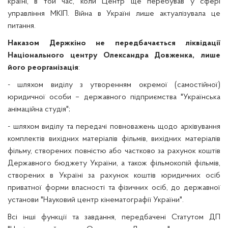
країні, в той час, коли Центр ще перебував у сфері
управління МКІП.
Війна в Україні лише актуалізувала це
питання.
Наказом Держкіно не передбачається ліквідації
Національного центру Олександра Довженка, лише
його реорганізація
:
- шляхом виділу з утворенням окремої (самостійної)
юридичної особи
–
державного підприємства "Українська
анімаційна студія";
- шляхом виділу та передачі повноважень щодо архівування
комплектів вихідних матеріалів фільмів, вихідних матеріалів
фільму, створених повністю або частково за рахунок коштів
Державного бюджету України, а також фільмокопій фільмів,
створених в Україні за рахунок коштів юридичних осіб
приватної форми власності та фізичних осіб, до державної
установи "Науковий центр кінематографії України".
Всі інші функції та завдання, передбачені Статутом
ДП