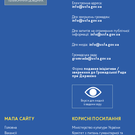
ТЕЛЕФОННИЙ ДОВІДНИК
Електронна адреса:
info@usfa.gov.ua
Для звернень громадян:
info@usfa.gov.ua
Для запитів на отримання публічної
інформації:
info@usfa.gov.ua
Для медіа:
info@usfa.gov.ua
Громадська рада:
gromrada@usfa.gov.ua
Форма
подання ініціативи /
звернення до Громадської Ради
при Держкіно
Версія для людей
із вадами зору
МАПА САЙТУ
КОРИСНІ ПОСИЛАННЯ
Головна
Міністерство культури України
Вакансії
Комітет з питань гуманітарної та