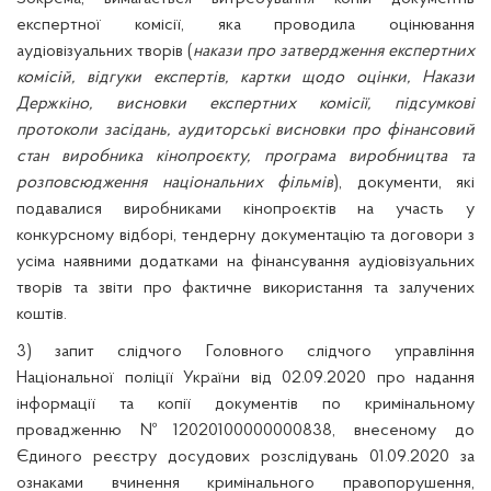
експертної комісії, яка проводила оцінювання
аудіовізуальних творів (
накази про затвердження експертних
комісій, відгуки експертів, картки щодо оцінки, Накази
Держкіно, висновки експертних комісії, підсумкові
протоколи засідань, аудиторські висновки про фінансовий
стан виробника кінопроєкту, програма виробництва та
розповсюдження національних фільмів
), документи, які
подавалися виробниками кінопроєктів на участь у
конкурсному відборі, тендерну документацію та договори з
усіма наявними додатками на фінансування аудіовізуальних
творів та звіти про фактичне використання та залучених
коштів.
3) запит слідчого Головного слідчого управління
Національної поліції України від 02.09.2020 про надання
інформації та копії документів по кримінальному
провадженню №12020100000000838, внесеному до
Єдиного реєстру досудових розслідувань 01.09.2020 за
ознаками вчинення кримінального правопорушення,