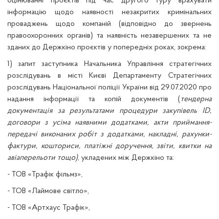
оцінюванні проєктів під час другого туру врахувати
інформацію щодо наявності незакритих кримінальних
проваджень щодо компаній (відповідно до звернень
правоохоронних органів) та наявність незавершених та не
зданих до Держкіно проєктів у попередніх роках, зокрема:
1) запит заступника Начальника Управління стратегічних
розслідувань в місті Києві Департаменту Стратегічних
розслідувань Національної поліції України від 29.07.2020 про
надання інформації та копій документів (
тендерна
документація за результатами процедури закупівель ID,
договори з усіма наявними додатками, акти приймання-
передачі виконаних робіт з додатками, накладні, рахунки-
фактури, кошториси, платіжні доручення, звіти, квитки на
авіаперельоти тощо)
, укладених між Держкіно та:
- ТОВ «Трафік фільмз»,
- ТОВ «Лаймове світло»,
- ТОВ «Артхаус Трафік»,