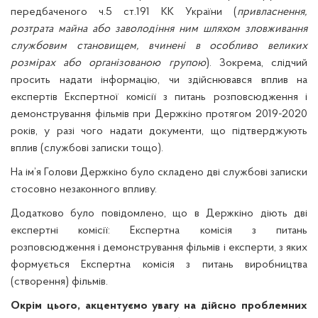
передбаченого ч.5 ст.191 КК України (
привласнення,
розтрата майна або заволодіння ним шляхом зловживання
службовим становищем, вчинені в особливо великих
розмірах або організованою групою
). Зокрема, слідчий
просить надати інформацію, чи здійснювався вплив на
експертів Експертної комісії з питань розповсюдження і
демонстрування фільмів при Держкіно протягом 2019-2020
років, у разі чого надати документи, що підтверджують
вплив (службові записки тощо).
На ім’я Голови Держкіно було складено дві службові записки
стосовно незаконного впливу.
Додатково було повідомлено, що в Держкіно діють дві
експертні комісії: Експертна комісія з питань
розповсюдження і демонстрування фільмів і експерти, з яких
формується Експертна комісія з питань виробництва
(створення) фільмів.
Окрім цього, акцентуємо увагу на дійсно проблемних