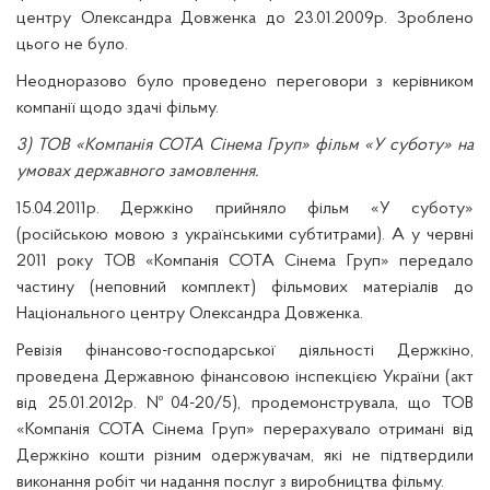
центру Олександра Довженка до 23.01.2009р. Зроблено
цього не було.
Неодноразово було проведено переговори з керівником
компанії щодо здачі фільму.
3) ТОВ «Компанія СОТА Сінема Груп» фільм «У суботу» на
умовах державного замовлення.
15.04.2011р. Держкіно прийняло фільм «У суботу»
(російською мовою з українськими субтитрами). А у червні
2011 року ТОВ «Компанія СОТА Сінема Груп» передало
частину (неповний комплект) фільмових матеріалів до
Національного центру Олександра Довженка.
Ревізія фінансово-господарської діяльності Держкіно,
проведена Державною фінансовою інспекцією України (акт
від 25.01.2012р. №04-20/5), продемонструвала, що ТОВ
«Компанія СОТА Сінема Груп» перерахувало отримані від
Держкіно кошти різним одержувачам, які не підтвердили
виконання робіт чи надання послуг з виробництва фільму.