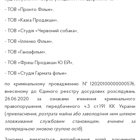
- ТОВ «Пронто Фільм»,
- ТОВ «Казка Продакшн»,
- ТОВ «Студія «Червоний собака»,
- ТОВ «Іллєнко Фільм»,
- ТОВ «Ганзафільм»,
- ТОВ «Фреш Продакшн Ю ЕЙ»,
- ТОВ «Студія Гармата фільм».
по кримінальному провадженню №12020100000000576,
внесеному до Єдиного реєстру досудових розслідувань
26.06.2020 за ознаками вчинення кримінального
правопорушення, передбаченого ч.3 ст.191 КК України
(
привласнення, розтрата майна або заволодіння ним шляхом
зловживання службовим становищем, вчинені за
попередньою змовою групою осіб
).
Зокрема, вимагається витребування копій документів