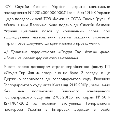
ГСУ Служби безпеки України відкрито кримінальне
провадження №22014000000000411 за ч. 5 ст.191 КК України
щодо посадових осіб ТОВ «Компанія СОТА Сінема Груп». У
зв'язку із цим Держкіно було подано до Служби безпеки
України цивільний позов у кримінальній справі про
відшкодування матеріальних збитків завданих злочином.
Наразі позов долучено до кримінального провадження.
4) Приватне підприємство «Студія Тир Фільм» фільм
«Зона» на умовах державного замовлення.
У встановлені договором строки виробництво фільму ПП
«Студія Тир Фільм» завершено не було. З огляду на це
Держкіно звернулося до господарського суду. Рішенням
Господарського суду міста Києва від 21.12.2012р., залишеним
без змін постановою Київського апеляційного
господарського суду від 27.03.2013р. по справі №5011-
12/17104-2012 за позовом заступника Генерального
прокурора України в інтересах держави в особі