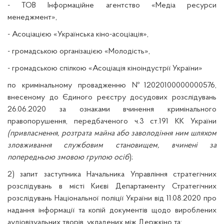
- ТОВ Інформаційне агентство «Медіа ресурси
менеджмент»,
- Асоціацією «Українська кіно-асоціація»,
- громадською організацією «Молодість»,
- громадською спілкою «Асоціація кіноіндустрії України»
по кримінальному провадженню №12020100000000576,
внесеному до Єдиного реєстру досудових розслідувань
26.06.2020 за ознаками вчинення кримінального
правопорушення, передбаченого ч.3 ст.191 КК України
(привласнення, розтрата майна або заволодіння ним шляхом
зловживання службовим становищем, вчинені за
попередньою змовою групою осіб
);
2) запит заступника Начальника Управління стратегічних
розслідувань в місті Києві Департаменту Стратегічних
розслідувань Національної поліції України від 11.08.2020 про
надання інформації та копій документів щодо вироблених
аудіовізуальних творів, укладених між Держкіно та: