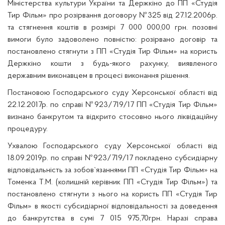
Міністерства культури України та Держкіно до ПП «Студія
Тир Фільм» про розірвання договору №325 від 27.12.2006р.
та стягнення коштів в розмірі 7 000 000,00 грн. позовні
вимоги було задоволено повністю: розірвано договір та
постановлено стягнути з ПП «Студія Тир Фільм» на користь
Держкіно кошти з будь-якого рахунку, виявленого
державним виконавцем в процесі виконання рішення.
Постановою Господарського суду Херсонської області від
22.12.2017р. по справі №923/719/17 ПП «Студія Тир Фільм»
визнано банкрутом та відкрито стосовно нього ліквідаційну
процедуру.
Ухвалою Господарського суду Херсонської області від
18.09.2019р. по справі №923/719/17 покладено субсидіарну
відповідальність за зобов`язаннями ПП «Студія Тир Фільм» на
Томенка Т.М. (колишній керівник ПП «Студія Тир Фільм») та
постановлено стягнути з нього на користь ПП «Студія Тир
Фільм» в якості субсидіарної відповідальності за доведення
до банкрутства в сумі 7 015 975,70грн. Наразі справа