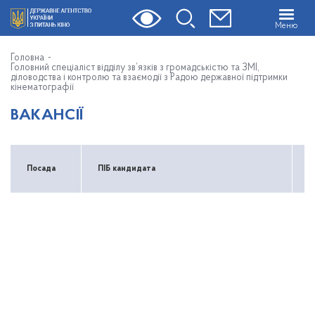
Меню
Головна
Головний спеціаліст відділу зв’язків з громадськістю та ЗМІ,
діловодства і контролю та взаємодії з Радою державної підтримки
кінематографії
ВАКАНСІЇ
К
Посада
ПІБ кандидата
б