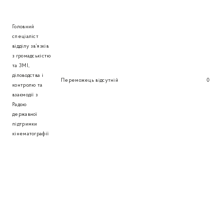
Головний
спеціаліст
відділу зв’язків
з громадськістю
та ЗМІ,
діловодства і
Переможець відсутній
0
контролю та
взаємодії з
Радою
державної
підтримки
кінематографії