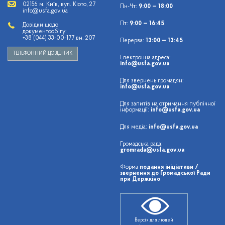
02156 м. Київ, вул. Кіото, 27
Пн-Чт:
9:00 — 18:00
info@usfa.gov.ua
Пт:
9:00 — 16:45
Довідки щодо
документообігу:
+38 (044) 33-00-177 вн. 207
Перерва:
13:00 — 13:45
ТЕЛЕФОННИЙ ДОВІДНИК
Електронна адреса:
info@usfa.gov.ua
Для звернень громадян:
info@usfa.gov.ua
Для запитів на отримання публічної
інформації:
info@usfa.gov.ua
Для медіа:
info@usfa.gov.ua
Громадська рада:
gromrada@usfa.gov.ua
Форма
подання ініціативи /
звернення до Громадської Ради
при Держкіно
Версія для людей