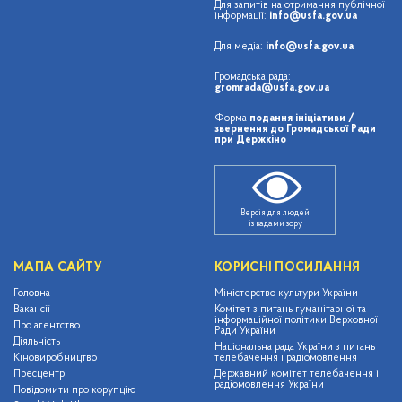
Для запитів на отримання публічної
інформації:
info@usfa.gov.ua
Для медіа:
info@usfa.gov.ua
Громадська рада:
gromrada@usfa.gov.ua
Форма
подання ініціативи /
звернення до Громадської Ради
при Держкіно
Версія для людей
із вадами зору
МАПА САЙТУ
КОРИСНІ ПОСИЛАННЯ
Головна
Міністерство культури України
Вакансії
Комітет з питань гуманітарної та
інформаційної політики Верховної
Про агентство
Ради України
Діяльність
Національна рада України з питань
Кіновиробництво
телебачення і радіомовлення
Пресцентр
Державний комітет телебачення і
радіомовлення України
Повідомити про корупцію