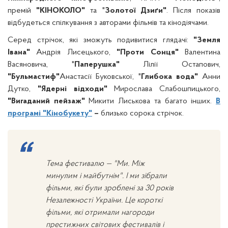
премій
"КІНОКОЛО"
та "
Золотої Дзиґи"
. Після показів
відбудеться спілкування з авторами фільмів та кінодіячами.
Серед стрічок, які зможуть подивитися глядачі:
"Земля
Івана"
Андрія Лисецького,
"Проти Сонця"
Валентина
Васяновича, "
Паперушка"
Лілії Остапович,
"Бульмастиф"
Анастасії Буковської, "
Глибока вода"
Анни
Дутко,
"Ядерні відходи"
Мирослава Слабошпицького,
"Вигаданий пейзаж"
Микити Лиськова та багато інших.
В
програмі "Кінобукету"
–
близько сорока стрічок.
Тема фестивалю — "Ми. Між
минулим і майбутнім". І ми зібрали
фільми, які були зроблені за 30 років
Незалежності України. Це короткі
фільми, які отримали нагороди
престижних світових фестивалів і