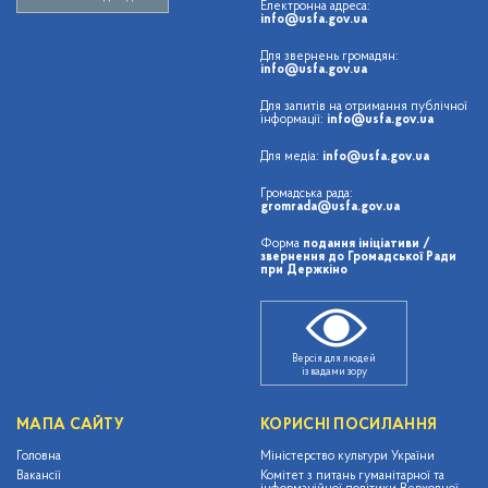
Електронна адреса:
info@usfa.gov.ua
Для звернень громадян:
info@usfa.gov.ua
Для запитів на отримання публічної
інформації:
info@usfa.gov.ua
Для медіа:
info@usfa.gov.ua
Громадська рада:
gromrada@usfa.gov.ua
Форма
подання ініціативи /
звернення до Громадської Ради
при Держкіно
Версія для людей
із вадами зору
МАПА САЙТУ
КОРИСНІ ПОСИЛАННЯ
Головна
Міністерство культури України
Вакансії
Комітет з питань гуманітарної та