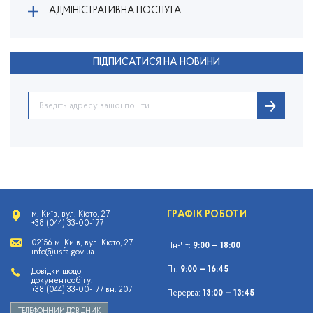
АДМІНІСТРАТИВНА ПОСЛУГА
ПІДПИСАТИСЯ НА НОВИНИ
ГРАФІК РОБОТИ
м. Київ, вул. Кіото, 27
+38 (044) 33-00-177
02156 м. Київ, вул. Кіото, 27
Пн-Чт:
9:00 — 18:00
info@usfa.gov.ua
Пт:
9:00 — 16:45
Довідки щодо
документообігу:
+38 (044) 33-00-177 вн. 207
Перерва:
13:00 — 13:45
ТЕЛЕФОННИЙ ДОВІДНИК