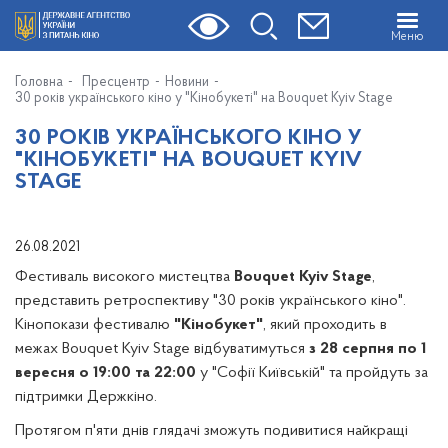
Меню
Головна
Пресцентр
Новини
30 років українського кіно у "Кінобукеті" на Bouquet Kyiv Stage
30 РОКІВ УКРАЇНСЬКОГО КІНО У
"КІНОБУКЕТІ" НА BOUQUET KYIV
STAGE
26.08.2021
Фестиваль високого мистецтва
Bouquet Kyiv Stage
,
представить ретроспективу "30 років українського кіно".
Кінопокази фестивалю
"Кінобукет"
, який проходить в
межах Bouquet Kyiv Stage відбуватимуться
з 28 серпня по 1
вересня о 19:00 та 22:00
у "Софії Київській" та пройдуть за
підтримки Держкіно.
Протягом п'яти днів глядачі зможуть подивитися найкращі