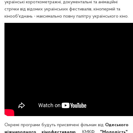
українські короткометражні, документальні та анімаційні
стрічки від відомих українських фестивалів, кінопермій та
кінооб'єднань - максимально повну палітру українського кіно.
Окремі програми будуть присвячені фільмам від
Одеського
міжнародного кінофестивалю
, КМКФ
"Молодість"
,