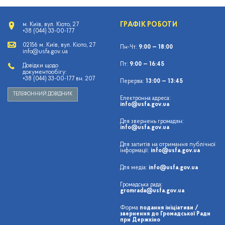
ГРАФІК РОБОТИ
м. Київ, вул. Кіото, 27
+38 (044) 33-00-177
02156 м. Київ, вул. Кіото, 27
Пн-Чт:
9:00 — 18:00
info@usfa.gov.ua
Пт:
9:00 — 16:45
Довідки щодо
документообігу:
+38 (044) 33-00-177 вн. 207
Перерва:
13:00 — 13:45
ТЕЛЕФОННИЙ ДОВІДНИК
Електронна адреса:
info@usfa.gov.ua
Для звернень громадян:
info@usfa.gov.ua
Для запитів на отримання публічної
інформації:
info@usfa.gov.ua
Для медіа:
info@usfa.gov.ua
Громадська рада:
gromrada@usfa.gov.ua
Форма
подання ініціативи /
звернення до Громадської Ради
при Держкіно