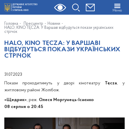
Меню
Головна
Пресцентр
Новини
HALO, KINO TĘCZA: У Варшаві відбудуться покази українських
стрічок
HALO, KINO TĘCZA: У ВАРШАВІ
ВІДБУДУТЬСЯ ПОКАЗИ УКРАЇНСЬКИХ
СТРІЧОК
31.07.2023
Покази проходитимуть у дворі кінотеатру
Tęcza
, у
житловому районі Жолібож.
«Щедрик»
, реж.
Олеся Моргунець-Ісаєнко
08 серпня о 20:45