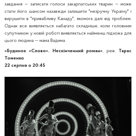
завдання — записати голоси закарпатських тварин — може
стати його шансом назавжди залишити "незручну Україну" і
вирушити в "привабливу Канаду", якомога далі від проблем.
Однак все виявляється набагато складніше, коли головним
супутником у новій роботі виявляється найменш підхожа для
цього людина — мама Вадима.
«Будинок «Слово». Нескінченний роман»
, реж.
Тарас
Томенко
22 серпня о 20:45