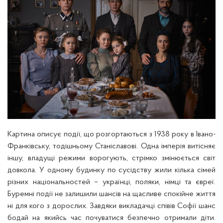
Картина описує події, що розгортаються з 1938 року в Івано-
Франківську, тодішньому Станіславові. Одна імперія витісняє
іншу, владущі режими ворогують, стрімко змінюється світ
довкола. У одному будинку по сусідству жили кілька сімей
різних національностей – українці, поляки, німці та євреї.
Буремні події не залишили шансів на щасливе спокійне життя
ні для кого з дорослих. Завдяки викладачці співів Софії шанс
бодай на якийсь час почуватися безпечно отримали діти.