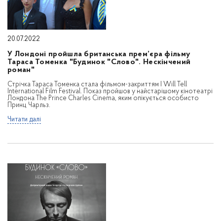
20.07.2022
У Лондоні пройшла британська прем’єра фільму
Тараса Томенка "Будинок "Слово". Нескінчений
роман"
Стрічка Тараса Томенка стала фільмом-закриттям I Will Tell
International Film Festival. Показ пройшов у найстарішому кінотеатрі
Лондона The Prince Charles Cinema, яким опікується особисто
Принц Чарльз.
Читати далі