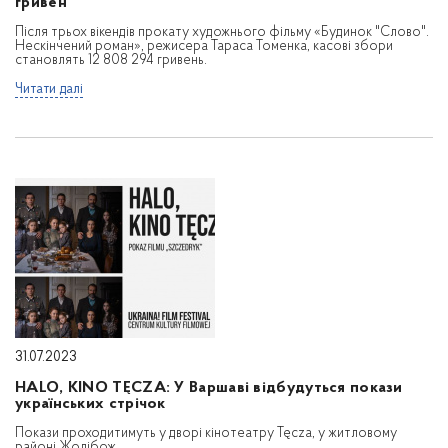
гривен
Після трьох вікендів прокату художнього фільму «Будинок "Слово".
Нескінчений роман», режисера Тараса Томенка, касові збори
становлять 12 808 294 гривень.
Читати далі
31.07.2023
HALO, KINO TĘCZA: У Варшаві відбудуться покази
українських стрічок
Покази проходитимуть у дворі кінотеатру Tęcza, у житловому
районі Жолібож.