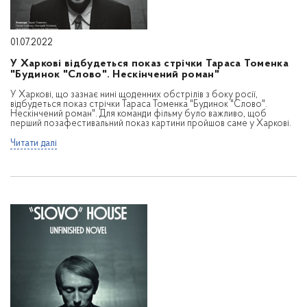
01.07.2022
У Харкові відбудеться показ стрічки Тараса Томенка
"Будинок "Слово". Нескінчений роман"
У Харкові, що зазнає нині щоденних обстрілів з боку росії,
відбудеться показ стрічки Тараса Томенка "Будинок "Слово".
Нескінчений роман". Для команди фільму було важливо, щоб
перший позафестивальний показ картини пройшов саме у Харкові.
Читати далі