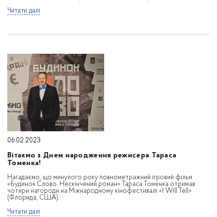
Читати далі
06.02.2023
Вітаємо з Днем народження режисера Тараса
Томенка!
Нагадаємо, що минулого року повнометражний ігровий фільм
«Будинок Слово. Нескінчений роман» Тараса Томенка отримав
чотири нагороди на Міжнародному кінофестивалі «I Will Tell»
(Флорида, США).
Читати далі