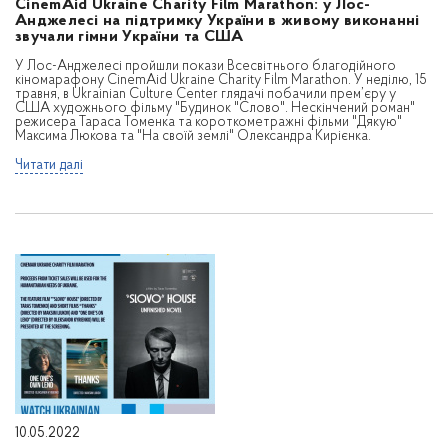
CinemAid Ukraine Charity Film Marathon: у Лос-
Анджелесі на підтримку України в живому виконанні
звучали гімни України та США
У Лос-Анджелесі пройшли покази Всесвітнього благодійного
кіномарафону CinemAid Ukraine Charity Film Marathon. У неділю, 15
травня, в Ukrainian Culture Center глядачі побачили прем’єру у
США художнього фільму "Будинок "Слово". Нескінчений роман"
режисера Тараса Томенка та короткометражні фільми "Дякую"
Максима Люкова та "На своїй землі" Олександра Кирієнка.
Читати далі
10.05.2022