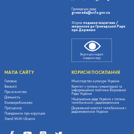
Громадська рада:
gromrada@usfa.gov.ua
Форма
подання ініціативи /
звернення до Громадської Ради
при Держкіно
Версія для людей
із вадами зору
МАПА САЙТУ
КОРИСНІ ПОСИЛАННЯ
Головна
Міністерство культури України
Вакансії
Комітет з питань гуманітарної та
інформаційної політики Верховної
Про агентство
Ради України
Діяльність
Національна рада України з питань
Кіновиробництво
телебачення і радіомовлення
Пресцентр
Державний комітет телебачення і
радіомовлення України
Повідомити про корупцію
Stand With Ukraine