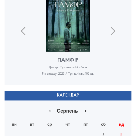
ПАМФІР
Дмитро Сухолиткий-Собчук
Рік виходу: 2023 / Тривалість: 102 хв.
КАЛЕНДАР
Серпень
пн
вт
ср
чт
пт
сб
нд
1
2