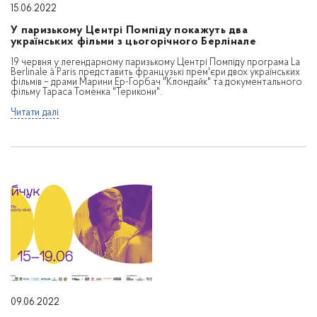
15.06.2022
У паризькому Центрі Помпіду покажуть два
українських фільми з цьогорічного Берлінале
19 червня у легендарному паризькому Центрі Помпіду програма La
Berlinale à Paris представить французькі прем'єри двох українських
фільмів – драми Марини Ер-Горбач "Клондайк" та документального
фільму Тараса Томенка "Терикони".
Читати далі
09.06.2022