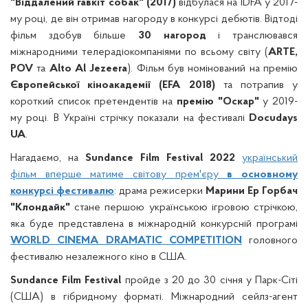
"Віддалений гавкіт собак" (2017)
відбулася на IDFA у 2017-
му році, де він отримав нагороду в конкурсі дебютів. Відтоді
фільм здобув більше
30 нагород
і транслювався
міжнародними телерадіокомпаніями по всьому світу (
ARTE,
POV
та
Alto Al Jezeera
). Фільм був номінований на премію
Європейської кіноакадемії (EFA 2018)
та потрапив у
короткий список претендентів на
премію "Оскар"
у 2019-
му році. В Україні cтрічку показали на фестивалі
Docudays
UA
.
Нагадаємо, на
Sundance Film Festival 2022
український
фільм вперше матиме світову прем'єру
в основному
конкурсі фестивалю
: драма режисерки
Марини Ер Горбач
"Клондайк"
стане першою українською ігровою стрічкою,
яка буде представлена в міжнародній конкурсній програмі
WORLD CINEMA DRAMATIC COMPETITION
головного
фестивалю незалежного кіно в США.
Sundance Film Festival
пройде з 20 до 30 січня у Парк-Сіті
(США) в гібридному форматі. Міжнародний сейлз-агент