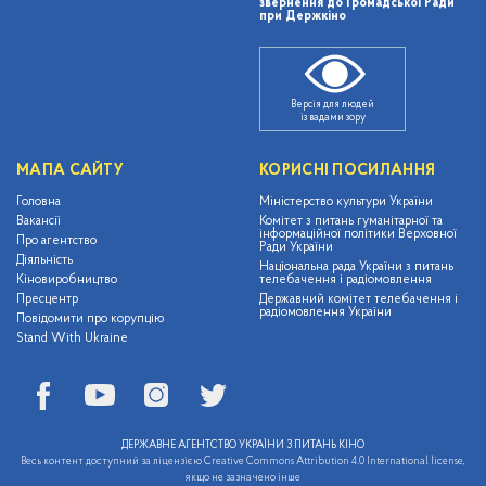
звернення до Громадської Ради
при Держкіно
Версія для людей
із вадами зору
МАПА САЙТУ
КОРИСНІ ПОСИЛАННЯ
Головна
Міністерство культури України
Вакансії
Комітет з питань гуманітарної та
інформаційної політики Верховної
Про агентство
Ради України
Діяльність
Національна рада України з питань
Кіновиробництво
телебачення і радіомовлення
Пресцентр
Державний комітет телебачення і
радіомовлення України
Повідомити про корупцію
Stand With Ukraine
ДЕРЖАВНЕ АГЕНТСТВО УКРАЇНИ З ПИТАНЬ КІНО
Весь контент доступний за ліцензією Creative Commons Attribution 4.0 International license,
якщо не зазначено інше