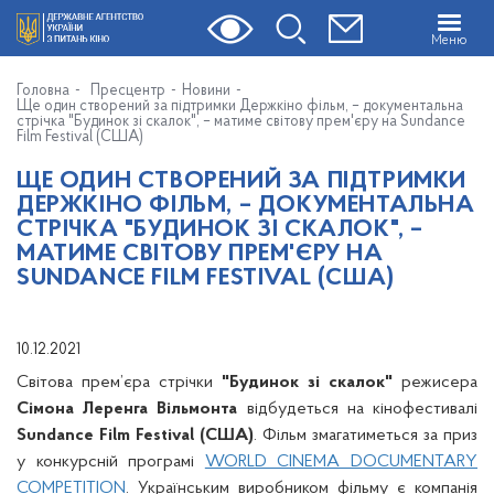
Меню
Головна
Пресцентр
Новини
Ще один створений за підтримки Держкіно фільм, – документальна
стрічка "Будинок зі скалок", – матиме світову прем'єру на Sundance
Film Festival (США)
ЩЕ ОДИН СТВОРЕНИЙ ЗА ПІДТРИМКИ
ДЕРЖКІНО ФІЛЬМ, – ДОКУМЕНТАЛЬНА
СТРІЧКА "БУДИНОК ЗІ СКАЛОК", –
МАТИМЕ СВІТОВУ ПРЕМ'ЄРУ НА
SUNDANCE FILM FESTIVAL (США)
10.12.2021
Світова прем’єра стрічки
"Будинок зі скалок"
режисера
Сімона Леренга Вільмонта
відбудеться на кінофестивалі
Sundance Film Festival (США)
. Фільм змагатиметься за приз
у конкурсній програмі
WORLD CINEMA DOCUMENTARY
COMPETITION
. Українським виробником фільму є компанія