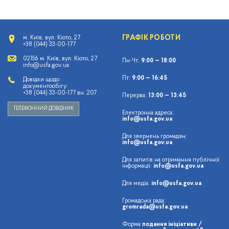
ГРАФІК РОБОТИ
м. Київ, вул. Кіото, 27
+38 (044) 33-00-177
02156 м. Київ, вул. Кіото, 27
Пн-Чт:
9:00 — 18:00
info@usfa.gov.ua
Пт:
9:00 — 16:45
Довідки щодо
документообігу:
+38 (044) 33-00-177 вн. 207
Перерва:
13:00 — 13:45
ТЕЛЕФОННИЙ ДОВІДНИК
Електронна адреса:
info@usfa.gov.ua
Для звернень громадян:
info@usfa.gov.ua
Для запитів на отримання публічної
інформації:
info@usfa.gov.ua
Для медіа:
info@usfa.gov.ua
Громадська рада:
gromrada@usfa.gov.ua
Форма
подання ініціативи /