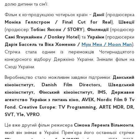
долю дитини та сім'ї.
Фільм є ко-продукцією чотирьох країн –
Данії
(продюсерка
Моніка Геллстром / Final Cut for Real
),
Швеції
(продюсер
Тобіас Янсон / STORY
),
Фінляндії
(продюсер
Самі Ягнукайнен / Donkey Hotel
) та
України
(продюсерки
Дарія Бассель та Віка Хоменко /
Мун Мен / Moon Man
).
Стрічка стала одним із переможців Чотирнадцятого
конкурсного відбору Держкіно України. Знімали фільм на
Сході України.
Виробництво стало можливим завдяки підтримки:
Данський
кіноінститут, Danish Film Directors, Шведський
кіноінститут, Фінський кіноінститут, IMS, Державне
агентство України з питань кіно, AVEK, Nordic Film & Tv
Fond. Creative Europe: TV Programming, ARTE MDR, DR,
SVT, Yle, VPRO
.
Це вже другий фільм режисера
Сімона Леренга Вільмонта
,
який він знімає в Україні. Прем’єра його останньої стрічки