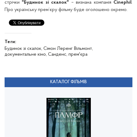
стрічки
"Будинок зі скалок"
– визнана компанія
Cinephil
.
Про українську прем’єру фільму буде оголошено окремо.
Теги:
Будинок зі скалок,
Сімон Леренг Вільмонт,
документальне кіно,
Санденс,
прем'єра
КАТАЛОГ ФІЛЬМІВ