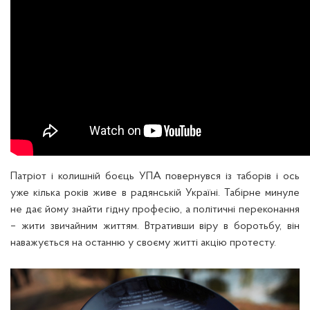
Патріот і колишній боєць УПА повернувся із таборів і ось
уже кілька років живе в радянській Україні. Табірне минуле
не дає йому знайти гідну професію, а політичні переконання
– жити звичайним життям. Втративши віру в боротьбу, він
наважується на останню у своєму житті акцію протесту.