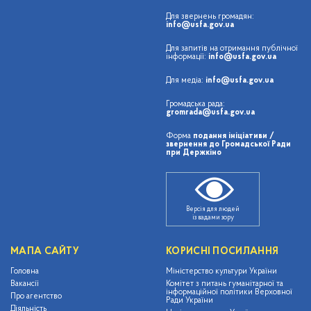
Для звернень громадян:
info@usfa.gov.ua
Для запитів на отримання публічної
інформації:
info@usfa.gov.ua
Для медіа:
info@usfa.gov.ua
Громадська рада:
gromrada@usfa.gov.ua
Форма
подання ініціативи /
звернення до Громадської Ради
при Держкіно
Версія для людей
із вадами зору
МАПА САЙТУ
КОРИСНІ ПОСИЛАННЯ
Головна
Міністерство культури України
Вакансії
Комітет з питань гуманітарної та
інформаційної політики Верховної
Про агентство
Ради України
Діяльність