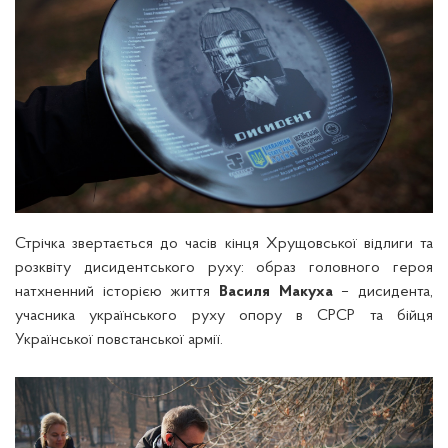
Стрічка звертається до часів кінця Хрущовської відлиги та
розквіту дисидентського руху: образ головного героя
натхненний історією життя
Василя Макуха
– дисидента,
учасника українського руху опору в СРСР та бійця
Української повстанської армії.