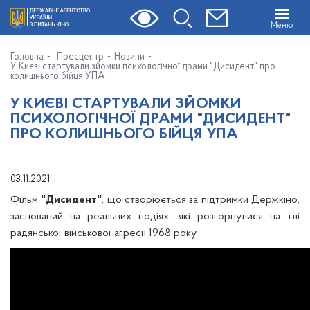
Меню
Головна
Пресцентр
Новини
У Києві стартували зйомки психологічної драми "Дисидент" про
колишнього бійця УПА
У КИЄВІ СТАРТУВАЛИ ЗЙОМКИ
ПСИХОЛОГІЧНОЇ ДРАМИ "ДИСИДЕНТ"
ПРО КОЛИШНЬОГО БІЙЦЯ УПА
03.11.2021
Фільм
"Дисидент"
, що створюється за підтримки Держкіно,
заснований на реальних подіях, які розгорнулися на тлі
радянської військової агресії 1968 року.