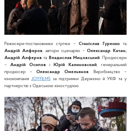
Режисери-постановники стрічки –
Станіслав Гуренко
та
Андрій Алферов
, автори сценарію –
Олександр Качан,
Андрій Алферов
та
Владислав Мицовський
. Продюсери
–
Андрій Осипов
і
Юрій Калиновский
, генеральний
продюсер –
Олександр Омельянов
. Виробництво –
кінокомпанія
JOYFILMS
за підтримки Держкіно й УКФ та у
партнерстві з Одеською кіностудією.