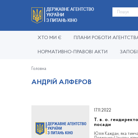
ХТО МИ Є
ПЛАНИ РОБОТИ АГЕНТСТВ
НОРМАТИВНО-ПРАВОВІ АКТИ
ЗАПОБІ
Головна
АНДРІЙ АЛФЕРОВ
17.11.2022
Т. в. о. гендирек
посади
Юлія Каждан, яка тимч