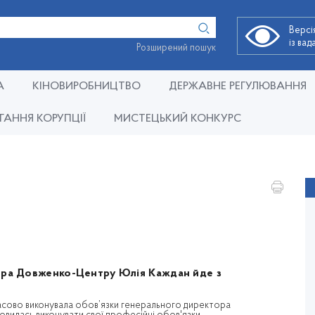
Версі
із ва
Розширений пошук
А
КІНОВИРОБНИЦТВО
ДЕРЖАВНЕ РЕГУЛЮВАННЯ
ГАННЯ КОРУПЦІЇ
МИСТЕЦЬКИЙ КОНКУРС
тора Довженко-Центру Юлія Каждан йде з
асово виконувала обов’язки генерального директора