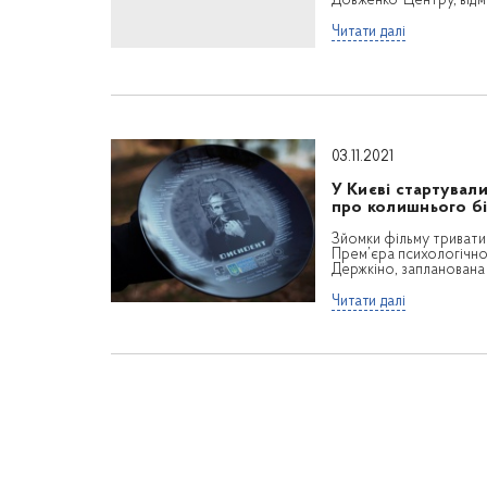
Довженко-Центру, відм
Читати далі
03.11.2021
У Києві стартувал
про колишнього б
Зйомки фільму триватим
Прем’єра психологічно
Держкіно, запланована 
Читати далі