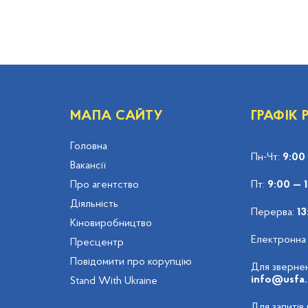
МАПА САЙТУ
ГРАФІК
Головна
Пн-Чт:
9:00
Вакансії
Про агентство
Пт:
9:00 — 
Діяльність
Перерва:
13
Кіновиробництво
Електронна
Пресцентр
Повідомити про корупцію
Для звернен
info@usfa.
Stand With Ukraine
Для запитів