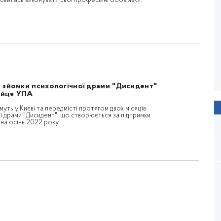
овилась виконувати свої професійні обов'язки.
ПОВОДИР
Олесь Санін
Рік виходу: 2013 / Тривалість: 122 хв.
и зйомки психологічної драми "Дисидент"
ійця УПА
уть у Києві та передмісті протягом двох місяців.
ї драми "Дисидент", що створюється за підтримки
на осінь 2022 року.