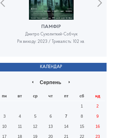
ПАМФІР
Дмитро Сухолиткий-Собчук
Рік виходу: 2023 / Тривалість: 102 хв.
Рік в
КАЛЕНДАР
Серпень
пн
вт
ср
чт
пт
сб
нд
1
2
3
4
5
6
7
8
9
10
11
12
13
14
15
16
17
18
19
20
21
22
23