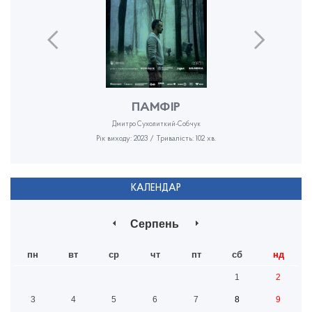
ПАМФІР
Дмитро Сухолиткий-Собчук
Рік виходу: 2023 / Тривалість: 102 хв.
КАЛЕНДАР
Серпень
пн
вт
ср
чт
пт
сб
нд
1
2
3
4
5
6
7
8
9