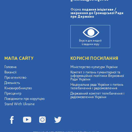
Форма
подання ініціативи /
звернення до Громадської Ради
при Держкіно
Версія для людей
із вадами зору
МАПА САЙТУ
КОРИСНІ ПОСИЛАННЯ
Головна
Міністерство культури України
Вакансії
Комітет з питань гуманітарної та
інформаційної політики Верховної
Про агентство
Ради України
Діяльність
Національна рада України з питань
Кіновиробництво
телебачення і радіомовлення
Пресцентр
Державний комітет телебачення і
радіомовлення України
Повідомити про корупцію
Stand With Ukraine