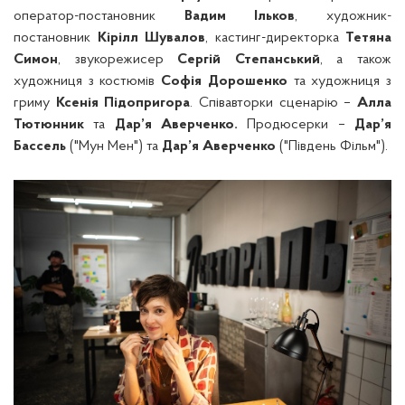
оператор-постановник
Вадим Ільков
, художник-
постановник
Кірілл Шувалов
, кастинг-директорка
Тетяна
Симон
, звукорежисер
Сергій Степанський
, а також
художниця з костюмів
Софія Дорошенко
та художниця з
гриму
Ксенія Підопригора
. Співавторки сценарію –
Алла
Тютюнник
та
Дар’я Аверченко.
Продюсерки –
Дар’я
Бассель
("Мун Мен") та
Дар’я Аверченко
("Південь Фільм").