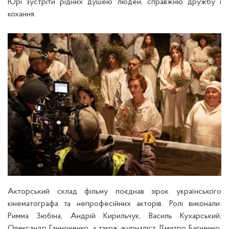
Юрі зустріти рідних душею людей, справжню дружбу і
кохання.
Акторський склад фільму поєднав зірок українського
кінематографа та непрофесійних акторів. Ролі виконали:
Римма Зюбіна, Андрій Кирильчук, Василь Кухарський,
Олександр Ганноченко, а також журналіст Дмитро Багненко,