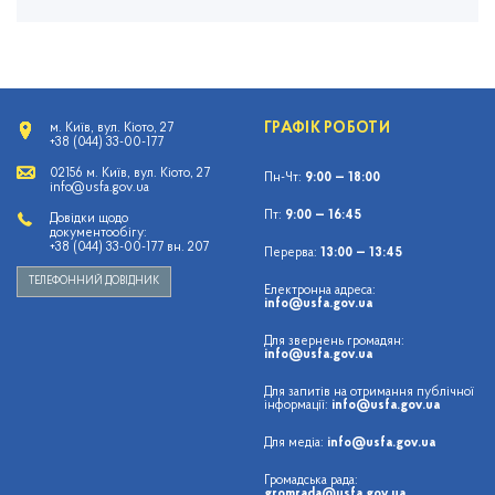
ГРАФІК РОБОТИ
м. Київ, вул. Кіото, 27
+38 (044) 33-00-177
02156 м. Київ, вул. Кіото, 27
Пн-Чт:
9:00 — 18:00
info@usfa.gov.ua
Пт:
9:00 — 16:45
Довідки щодо
документообігу:
+38 (044) 33-00-177 вн. 207
Перерва:
13:00 — 13:45
ТЕЛЕФОННИЙ ДОВІДНИК
Електронна адреса:
info@usfa.gov.ua
Для звернень громадян:
info@usfa.gov.ua
Для запитів на отримання публічної
інформації:
info@usfa.gov.ua
Для медіа:
info@usfa.gov.ua
Громадська рада:
gromrada@usfa.gov.ua