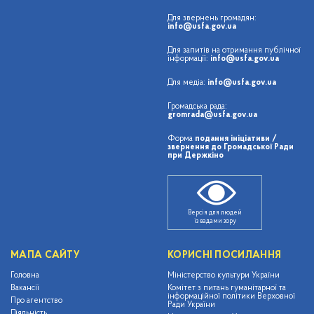
Для звернень громадян:
info@usfa.gov.ua
Для запитів на отримання публічної
інформації:
info@usfa.gov.ua
Для медіа:
info@usfa.gov.ua
Громадська рада:
gromrada@usfa.gov.ua
Форма
подання ініціативи /
звернення до Громадської Ради
при Держкіно
Версія для людей
із вадами зору
МАПА САЙТУ
КОРИСНІ ПОСИЛАННЯ
Головна
Міністерство культури України
Вакансії
Комітет з питань гуманітарної та
інформаційної політики Верховної
Про агентство
Ради України
Діяльність