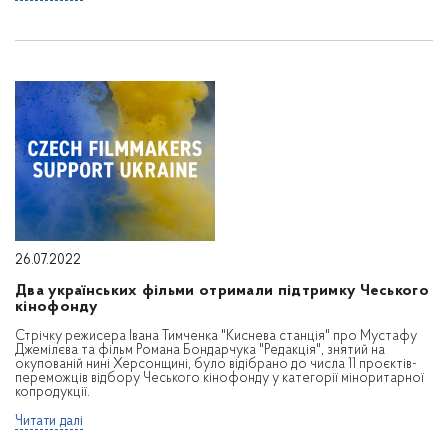
26.07.2022
Два українських фільми отримали підтримку Чеського
кінофонду
Стрічку режисера Івана Тимченка "Киснева станція" про Мустафу
Джемілєва та фільм Романа Бондарчука "Редакція", знятий на
окупованій нині Херсонщині, було відібрано до числа 11 проєктів-
переможців відбору Чеського кінофонду у категорії міноритарної
копродукції.
Читати далі