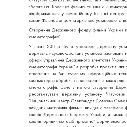
Статутом Центру встановлено, що Фільмофон
зберігання. Колекція фільмів та інших кіномате
відображається у самостійному балансі центру.
самим Фільмофондом та архівною установою, ств
Створення Державного фонду фільмів України п
кінематографію".
У липні 2011 р. було утворено державну устан
державна науково-дослідна установа, заснована н
сфери управління Державного агентства України 
кінематографії України" є розробка
проєктів
, як
створення на базі сучасних інформаційних техно
компьютерна обробка та поширення, а також ряд п
кінематографії.
Саме з метою створення
Держа
реорганізувати державну установу "Наукови
"Національний центр Олександра Довженка" має 
вихідних матеріалів фільмів, вихідних матеріалі
коштів Державного бюджету України, а також фі
коштів юридичних осіб приватної форми власност