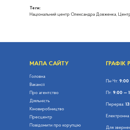
Теги:
Національний центр Олександра Довженка,
Цент
МАПА САЙТУ
ГРАФІК
Головна
Пн-Чт:
9:00
Вакансії
Про агентство
Пт:
9:00 — 
Діяльність
Перерва:
13
Кіновиробництво
Електронна
Пресцентр
Повідомити про корупцію
Для звернен