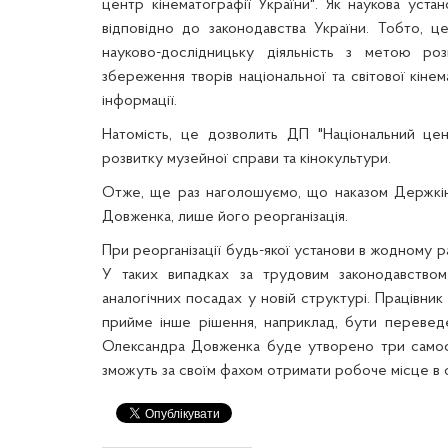
центр кінематографії України". Як наукова уста
відповідно до законодавства України. Тобто, 
науково-дослідницьку діяльність з метою роз
збереження творів національної та світової кін
інформації.
Натомість, це дозволить ДП "Національний це
розвитку музейної справи та кінокультури.
Отже, ще раз наголошуємо, що наказом Держкін
Довженка, лише його реорганізація.
При реорганізації будь-якої установи в жодному ра
У таких випадках за трудовим законодавством
аналогічних посадах у новій структурі. Працівник
прийме інше рішення, наприклад, бути переведе
Олександра Довженка буде утворено три самост
зможуть за своїм фахом отримати робоче місце в од