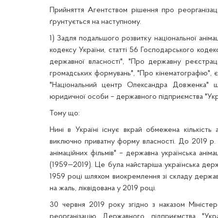
Прийняття Агентством рішення про реорганіза
ґрунтується на наступному.
1) Задля подальшого розвитку національної анімаці
кодексу України, статті 56 Господарського кодекс
державної власності", "Про державну реєстраці
громадських формувань", "Про кінематографію", 
"Національний центр Олександра Довженка"
ш
юридичної особи – державного підприємства "Украї
Тому що:
Нині в Україні існує вкрай обмежена кількість а
виключно приватну форму власності. До 2019 р.
анімаційних фільмів" – державна українська аніма
(1959—2019). Це була найстаріша українська держ
1959 році шляхом виокремлення зі складу державн
на жаль, ліквідована у 2019 році.
30 червня 2019 року згідно з наказом Міністе
реорганізацію Державного підприємства "Укра