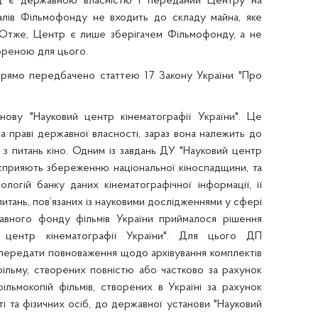
д є державною власністю і переданий Центру на
ріалів Фільмофонду не входить до складу майна, яке
 Отже, Центр є лише зберігачем Фільмофонду, а не
ореною для цього.
рямо передбачено статтею 17 Закону України "Про
ову "Науковий центр кінематографії України"
.
Це
а праві державної власності, зараз вона належить до
з питань кіно.
Одним із завдань ДУ "Науковий центр
і сприяють збереженню національної кіноспадщини, та
логій банку даних кінематографічної інформації, її
итань, пов’язаних
і
з науковими дослідженнями у сфері
вного фонду фільмів України
приймалося рішення
й центр кінематографії України". Для цього ДП
передати повноваження щодо архівування комплектів
в фільму, створених повністю або частково за рахунок
льмокопій фільмів, створених в Україні за рахунок
і та фізичних осіб, до державної установи "Науковий