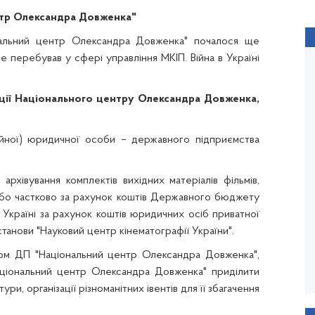
тр Олександра Довженка"
нальний центр Олександра Довженка" почалося ще
 ще перебував у сфері управління МКІП.
Війна в Україні
ції Національного центру Олександра Довженка,
ійної) юридичної особи
–
державного підприємства
рхівування комплектів вихідних матеріалів фільмів,
 або частково за рахунок коштів Державного бюджету
в Україні за рахунок коштів юридичних осіб приватної
станови "Науковий центр кінематографії України".
ПОВОДИР
том
ДП "Національний центр Олександра Довженка"
,
Олесь Санін
ціональний центр Олександра Довженка" приділити
Рік виходу: 2013 / Тривалість: 122 хв.
ьтури,
організації різноманітних
івент
ів для її збагачення