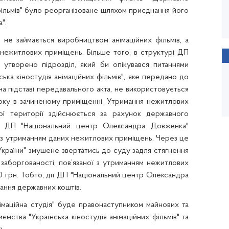
 фільмів" було реорганізоване шляхом приєднання його
".
е займається виробництвом анімаційних фільмів, а
 нежитлових приміщень. Більше того, в структурі ДП
утворено підрозділ, який би опікувався питаннями
ька кіностудія анімаційних фільмів", яке передано до
 підставі передавального акта, не використовується
оку в зачиненому приміщенні. Утримання нежитлових
ї території здійснюється за рахунок державного
и". ДП "Національний центр Олександра Довженка"
их з утриманням даних нежитлових приміщень. Через це
України" змушене звертатись до суду задля стягнення
аборгованості, пов’язаної з утриманням нежитлових
0 грн. Тобто, дії ДП "Національний центр Олександра
ання державних коштів.
імаційна студія" буде правонаступником майнових та
мства "Українська кіностудія анімаційних фільмів" та