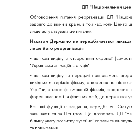
ДП "Національний цен
Обговорення питання реорганізації ДП "Націо
задовго до війни в країні, в той час, коли Центр
лише актуалізувала це питання.
Наказом Держкіно не передбачається ліквіда
лише його реорганізація
:
- шляхом виділу з утворенням окремої (самост
"Українська анімаційна студія";
- шляхом виділу та передачі повноважень щодо а
вихідних матеріалів фільму, створених повністю
України, а також фільмокопій фільмів, створених 
форми власності та фізичних осіб, до державної у
Всі інші функції та завдання, передбачені Стату
залишаються за Центром. Ц
е дозволить ДП "На
більшу увагу розвитку музейної справи та кінокул
та поширення
.