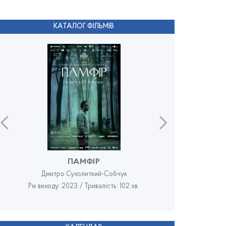
КАТАЛОГ ФІЛЬМІВ
ПАМФІР
Дмитро Сухолиткий-Собчук
Рік виходу: 2023 / Тривалість: 102 хв.
Рік в