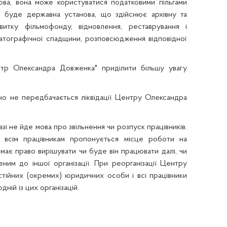
нова, вона може користуватися податковими пільгами
це буде державн
а установа
, що здійснює архівну та
витку фільмофонду, відновлення, реставрування і
ематографічної спадщини, розповсюдження відповідної
нтр Олександра Довженка" приділити більшу увагу
о не передбачається ліквідації Центру Олександра
зі не йде мова про звільнення чи розпуск працівників.
 всім працівникам пропонується місце роботи на
 має право вирішувати чи буде він працювати далі, чи
ним до іншої організації. При реорганізації Центру
ійних (окремих) юридичних особи і всі працівники
ній із цих організацій.