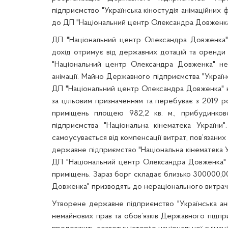
підприємство "Українська кіностудія анімаційних
до ДП "Національний центр Олександра Довженка
ДП "Національний центр Олександра Довженка" н
дохід отримує від державних дотацій та оренди
"Національний центр Олександра Довженка" не 
анімації. Майно Державного підприємства "Українс
ДП "Національний центр Олександра Довженка" на
за цільовим призначенням
та
перебуває з 2019 р
приміщень площею 982,2 кв. м., прибудинково
підприємства "Національна кінематека Україн
самоусувається від компенсації витрат, пов’язан
державне підприємство "Національна кінематека 
ДП "Національний центр Олександра Довженка" з
приміщень. Зараз борг складає близько 300000,0
Довженка" призводять до нераціонального витрач
Утворене державне підприємство "Українська ан
немайнових прав та обов’язків Державного підприє