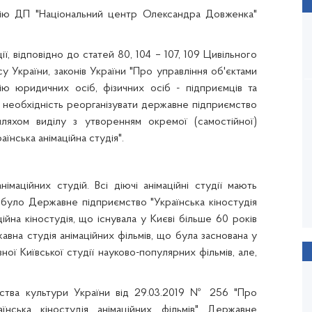
цію ДП "Національний центр Олександра Довженка"
ї, відповідно до статей 80, 104 – 107, 109 Цивільного
у України, законів України
"
Про управління об'єктами
ю юридичних осіб, фізичних осіб - підприємців та
є необхідність реорганізувати державне підприємство
ляхом виділу з утворенням окремої (самостійної)
нська анімаційна студія".
німаційних студій. Всі діючі анімаційні студії мають
 було Державне підприємство "Українська кіностудія
ційна кіностудія, що існувала у Києві більше 60 років
авна студія анімаційних фільмів, що була заснована у
ої Київської студії науково-популярних фільмів, але,
рства культури України від 29.03.2019 № 256 "Про
їнська кіностудія анімаційних фільмів" Державне