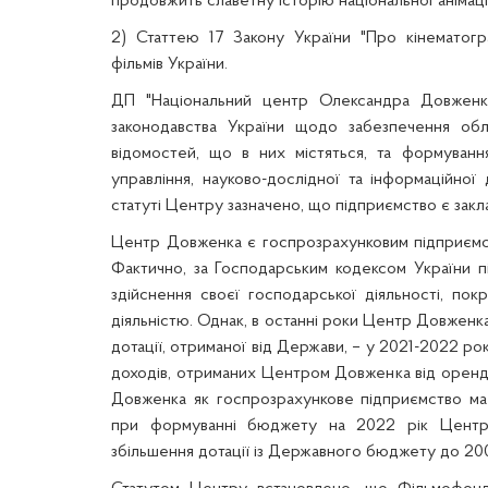
продовжить славетну історію національної анімації
2) Статтею 17 Закону України "Про кінемато
фільмів України.
ДП "Національний центр Олександра Довженка
законодавства
України
щодо забезпечення облік
відомостей, що в них містяться, та формуванн
управління, науково-дослідної та інформаційної 
статуті Центру зазначено, що підприємство є закл
Центр Довженка є госпрозрахунковим підприємс
Фактично, за Господарським кодексом України п
здійснення своєї господарської діяльності, пок
діяльністю. Однак, в останні роки Центр Довженк
дотації, отриманої від Держави, – у 2021-2022 рок
доходів, отриманих Центром Довженка від оренди
Довженка як госпрозрахункове підприємство має
при формуванні бюджету на 2022 рік Центр
збільшення дотації із Державного бюджету до 200