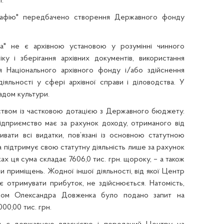
.
графію" передбачено створення Державного фонду
" не є архівною установою у розумінні чинного
у і зберігання архівних документів, використання
я Національного архівного фонду і/або здійснення
діяльності у сфері архівної справи і діловодства.
У
адом культури.
твом із частковою дотацією з Державного бюджету.
ідприємство має за рахунок доходу, отриманого від
ривати всі видатки, пов’язані із основною статутною
а підтримує свою статутну діяльність лише за рахунок
ах ця сума складає 7606,0 тис. грн. щороку, – а також
 приміщень. Жодної іншої діяльності, від якої Центр
 отримувати прибуток, не здійснюється. Натомість,
ом Олександра Довженка було подано запит на
00,00 тис. грн.