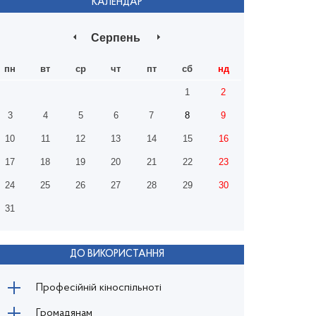
КАЛЕНДАР
Серпень
пн
вт
ср
чт
пт
сб
нд
1
2
3
4
5
6
7
8
9
10
11
12
13
14
15
16
17
18
19
20
21
22
23
24
25
26
27
28
29
30
31
ДО ВИКОРИСТАННЯ
Професійній кіноспільноті
Громадянам