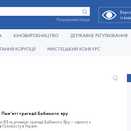
Версі
із ва
Розширений пошук
А
КІНОВИРОБНИЦТВО
ДЕРЖАВНЕ РЕГУЛЮВАННЯ
ГАННЯ КОРУПЦІЇ
МИСТЕЦЬКИЙ КОНКУРС
 Памʼяті трагедії Бабиного яру
о 83-ю річницю трагедії Бабиного Яру — одного з
 Голокосту в Україні.