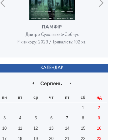
ПАМФІР
Дмитро Сухолиткий-Собчук
Рік виходу: 2023 / Тривалість: 102 хв.
Рік в
КАЛЕНДАР
Серпень
пн
вт
ср
чт
пт
сб
нд
1
2
3
4
5
6
7
8
9
10
11
12
13
14
15
16
17
18
19
20
21
22
23