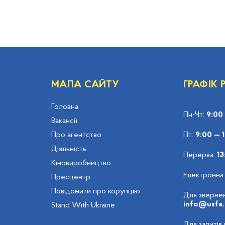
МАПА САЙТУ
ГРАФІК
Головна
Пн-Чт:
9:00
Вакансії
Про агентство
Пт:
9:00 — 
Діяльність
Перерва:
13
Кіновиробництво
Електронна
Пресцентр
Повідомити про корупцію
Для звернен
info@usfa.
Stand With Ukraine
Для запитів