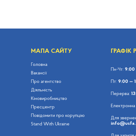
МАПА САЙТУ
ГРАФІК
Головна
Пн-Чт:
9:00
Вакансії
Про агентство
Пт:
9:00 — 
Діяльність
Перерва:
13
Кіновиробництво
Електронна
Пресцентр
Повідомити про корупцію
Для звернен
info@usfa.
Stand With Ukraine
Для запитів