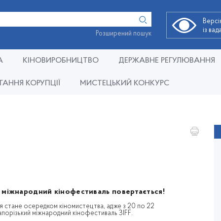
Версі
із ва
Розширений пошук
А
КІНОВИРОБНИЦТВО
ДЕРЖАВНЕ РЕГУЛЮВАННЯ
ГАННЯ КОРУПЦІЇ
МИСТЕЦЬКИЙ КОНКУРС
й міжнародний кінофестиваль повертається!
 стане осередком кіномистецтва, адже з 20 по 22
апорізький міжнародний кінофестиваль ЗIFF.