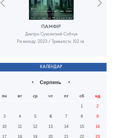
ПАМФІР
Дмитро Сухолиткий-Собчук
Рік виходу: 2023 / Тривалість: 102 хв.
Рік в
КАЛЕНДАР
Серпень
пн
вт
ср
чт
пт
сб
нд
1
2
3
4
5
6
7
8
9
10
11
12
13
14
15
16
17
18
19
20
21
22
23