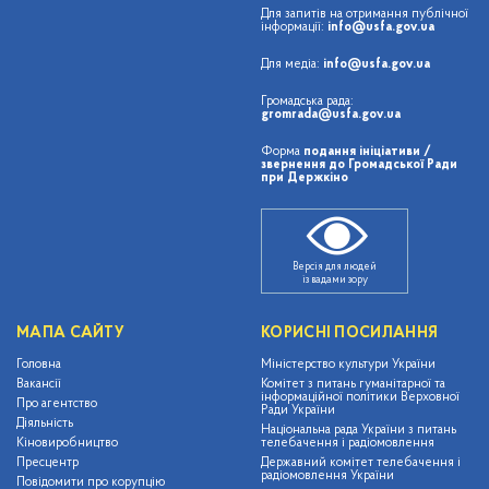
Для запитів на отримання публічної
інформації:
info@usfa.gov.ua
Для медіа:
info@usfa.gov.ua
Громадська рада:
gromrada@usfa.gov.ua
Форма
подання ініціативи /
звернення до Громадської Ради
при Держкіно
Версія для людей
із вадами зору
МАПА САЙТУ
КОРИСНІ ПОСИЛАННЯ
Головна
Міністерство культури України
Вакансії
Комітет з питань гуманітарної та
інформаційної політики Верховної
Про агентство
Ради України
Діяльність
Національна рада України з питань
Кіновиробництво
телебачення і радіомовлення
Пресцентр
Державний комітет телебачення і
радіомовлення України
Повідомити про корупцію