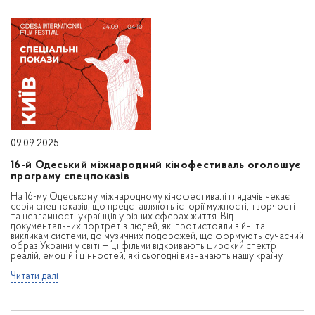
09.09.2025
16-й Одеський міжнародний кінофестиваль оголошує
програму спецпоказів
На 16-му Одеському міжнародному кінофестивалі глядачів чекає
серія спецпоказів, що представляють історії мужності, творчості
та незламності українців у різних сферах життя. Від
документальних портретів людей, які протистояли війні та
викликам системи, до музичних подорожей, що формують сучасний
образ України у світі — ці фільми відкривають широкий спектр
реалій, емоцій і цінностей, які сьогодні визначають нашу країну.
Читати далі