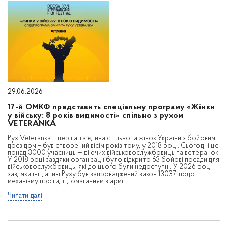
29.06.2026
17-й ОМКФ представить спеціальну програму «Жінки
у війську: 8 років видимості» спільно з рухом
VETERANKA
Рух Veteranka – перша та єдина спільнота жінок України з бойовим
досвідом – був створений вісім років тому, у 2018 році. Сьогодні це
понад 3000 учасниць — діючих військовослужбовиць та ветеранок.
У 2018 році завдяки організації було відкрито 63 бойові посади для
військовослужбовиць, які до цього були недоступні. У 2026 році
завдяки ініціативі Руху був запроваджений закон 13037 щодо
механізму протидії домаганням в армії.
Читати далі