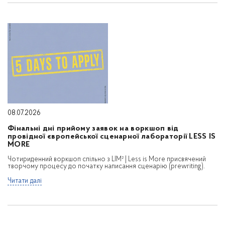
08.07.2026
Фінальні дні прийому заявок на воркшоп від
провідної європейської сценарної лабораторії LESS IS
MORE
Чотириденний воркшоп спільно з LIM² | Less is More присвячений
творчому процесу до початку написання сценарію (prewriting).
Читати далі