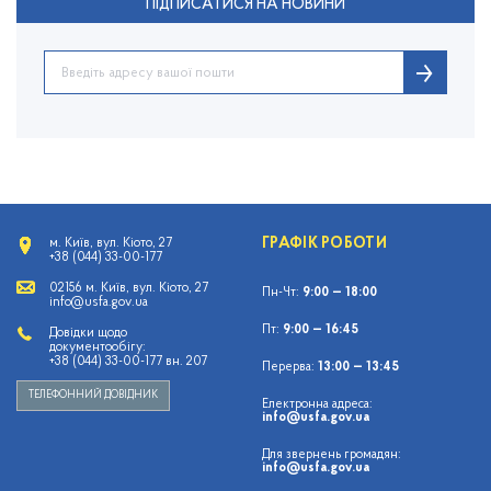
ПІДПИСАТИСЯ НА НОВИНИ
ГРАФІК РОБОТИ
м. Київ, вул. Кіото, 27
+38 (044) 33-00-177
02156 м. Київ, вул. Кіото, 27
Пн-Чт:
9:00 — 18:00
info@usfa.gov.ua
Пт:
9:00 — 16:45
Довідки щодо
документообігу:
+38 (044) 33-00-177 вн. 207
Перерва:
13:00 — 13:45
ТЕЛЕФОННИЙ ДОВІДНИК
Електронна адреса:
info@usfa.gov.ua
Для звернень громадян:
info@usfa.gov.ua