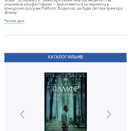
Фільм “За перемогу!” режисера Валентина Васяновича став
учасником кінофестивалю — змагатиметься за перемогу в
конкурсній програмі Platform. Водночас це буде світова прем’єра
фільму.
Читати далі
КАТАЛОГ ФІЛЬМІВ