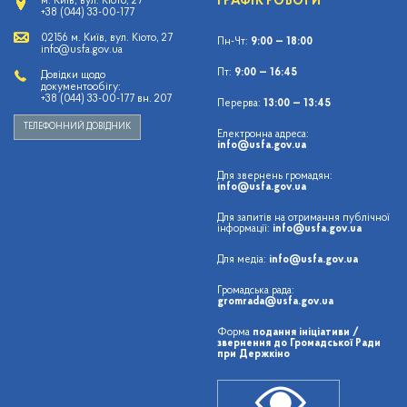
ГРАФІК РОБОТИ
м. Київ, вул. Кіото, 27
+38 (044) 33-00-177
02156 м. Київ, вул. Кіото, 27
Пн-Чт:
9:00 — 18:00
info@usfa.gov.ua
Пт:
9:00 — 16:45
Довідки щодо
документообігу:
+38 (044) 33-00-177 вн. 207
Перерва:
13:00 — 13:45
ТЕЛЕФОННИЙ ДОВІДНИК
Електронна адреса:
info@usfa.gov.ua
Для звернень громадян:
info@usfa.gov.ua
Для запитів на отримання публічної
інформації:
info@usfa.gov.ua
Для медіа:
info@usfa.gov.ua
Громадська рада:
gromrada@usfa.gov.ua
Форма
подання ініціативи /
звернення до Громадської Ради
при Держкіно